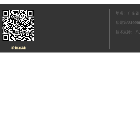
地点： 广东省
您是第
3810090
技术支持：
八
手机商铺