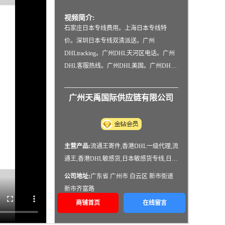
视频简介:
石家庄日本专线费用。上海日本专线特
价。深圳日本专线双清派送。广州
DHLtracking。广州DHL天河区电话。广州
DHL客服热线。广州DHL美国。广州DHL
哥伦比亚特惠价。广州DHL中大。中国香
港DHL快递超低折扣时效好 广州/深圳/东
广州天禹国际供应链有限公司
莞/中山/出货全球3-5工作日递送。中国香港
DHL排仓。中国香港DHL阿联
主营产品:
流通王寄件,香港DHL一级代理,流
通王,香港DHL敏感货,日本敏感货专线,日本
专线双清包税,香港FEDEX敏感货,香港
公司地址:
广东省 广州市 白云区 新市街道
DHL,香港DHL特惠价
新市齐富路
商铺首页
在线留言