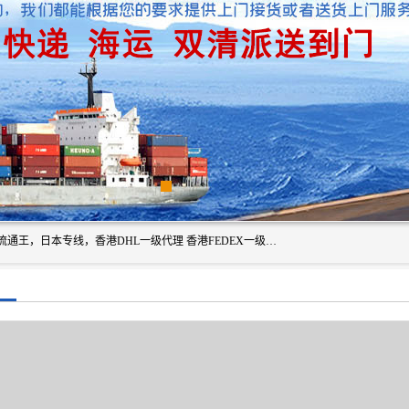
广州深圳东莞上海香港起运到日本各地日本专线快递物流，流通王，日本专线，香港DHL一级代理 香港FEDEX一级代理服务全球主要地区。我司各员工在国际物流行业经验超8年，热枕为各广大进口商与进口商提供优质服务.