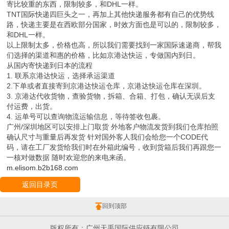
寄比较重的东西，限制较多，和DHL一样。
TNT国际快递四巨头之一，再加上其他快递服务都有自己的优势线
路，快递主要是在西欧部分国家，时效方面也是可以的，限制较多，
和DHL一样。
以上限制太多，价格也高，所以我们需要找到一家国际速递商，帮我
们选择的渠道和惠的价格，比如京港达快运，专做国内到日。
从国内寄快递到日本的流程
1. 联系京港达快运，选择承运渠道
2.下单或者直接寄到京港达快运仓库，京港达快运仓库在深圳。
3. 京港达代收货物，查验货物，拆箱、合箱、打包，确认无误后支
付运费，出货。
4. 运单号可以查询物流运输信息，等待签收包裹。
广州/深圳地区可以安排上门取货 外地客户物流发货到我们仓库拍照
确认尺寸与重量后再发货 针对国外客人我们会给您一个CODE代
码，请在工厂发货给我们时在外箱此编号，收到货箱后我们再跟您一
一核对做数据 随时欢迎您的来电来函。
m.elisom.b2b168.com
返回目录页
回到顶部
版权所有：广州天禹国际供应链有限公司