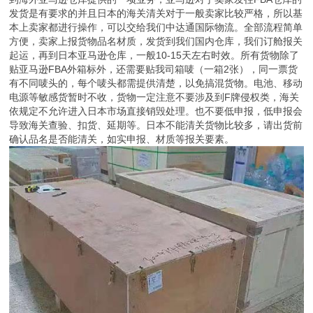
发货是有要求的并且日本的海关清关对于一般卖家比较严格，所以基
本上卖家都进行操作，可以交给我们中达通国际物流。全部流程简单
方便，卖家上报货物品名材质，发货到我们国内仓库，我们订舱报关
起运，再到日本亚马逊仓库，一般10-15天左右时效。所有货物除了
贴亚马逊FBA外箱标外，还需要贴我司箱唛（一箱2张），同一票货
有不同唛头的，每个唛头都需提供清楚，以免搞混货物。电池、移动
电源等敏感货暂时不收，货物一定注意不要涉及到F牌侵权类，海关
依规定不允许进入日本市场直接销毁处理。也不要低申报，低申报会
导致海关查验、扣货、延期等。日本不能清关货物比较多，请出货前
确认品名是否能清关，如实申报、材质等报关要素。