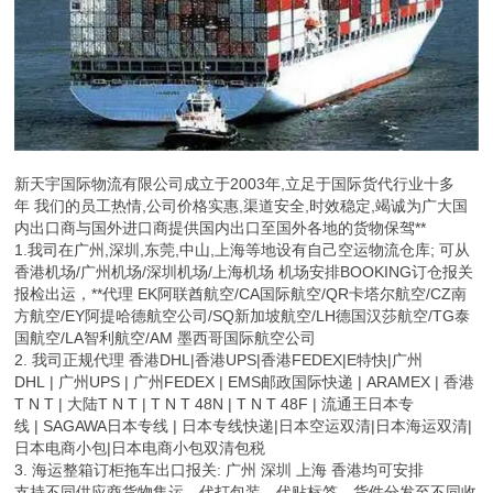
新天宇国际物流有限公司成立于2003年,立足于国际货代行业十多
年 我们的员工热情,公司价格实惠,渠道安全,时效稳定,竭诚为广大国
内出口商与国外进口商提供国内出口至国外各地的货物保驾**
1.我司在广州,深圳,东莞,中山,上海等地设有自己空运物流仓库; 可从
香港机场/广州机场/深圳机场/上海机场 机场安排BOOKING订仓报关
报检出运，**代理 EK阿联酋航空/CA国际航空/QR卡塔尔航空/CZ南
方航空/EY阿提哈德航空公司/SQ新加坡航空/LH德国汉莎航空/TG泰
国航空/LA智利航空/AM 墨西哥国际航空公司
2. 我司正规代理 香港DHL|香港UPS|香港FEDEX|E特快|广州
DHL | 广州UPS | 广州FEDEX | EMS邮政国际快递 | ARAMEX | 香港
T N T | 大陆T N T | T N T 48N | T N T 48F | 流通王日本专
线 | SAGAWA日本专线 | 日本专线快递|日本空运双清|日本海运双清|
日本电商小包|日本电商小包双清包税
3. 海运整箱订柜拖车出口报关: 广州 深圳 上海 香港均可安排
支持不同供应商货物集运，代打包装，代贴标签，货件分发至不同收