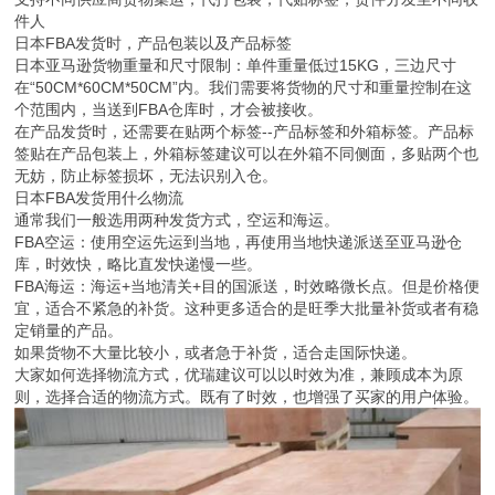
件人
日本FBA发货时，产品包装以及产品标签
日本亚马逊货物重量和尺寸限制：单件重量低过15KG，三边尺寸
在“50CM*60CM*50CM”内。我们需要将货物的尺寸和重量控制在这
个范围内，当送到FBA仓库时，才会被接收。
在产品发货时，还需要在贴两个标签--产品标签和外箱标签。产品标
签贴在产品包装上，外箱标签建议可以在外箱不同侧面，多贴两个也
无妨，防止标签损坏，无法识别入仓。
日本FBA发货用什么物流
通常我们一般选用两种发货方式，空运和海运。
FBA空运：使用空运先运到当地，再使用当地快递派送至亚马逊仓
库，时效快，略比直发快递慢一些。
FBA海运：海运+当地清关+目的国派送，时效略微长点。但是价格便
宜，适合不紧急的补货。这种更多适合的是旺季大批量补货或者有稳
定销量的产品。
如果货物不大量比较小，或者急于补货，适合走国际快递。
大家如何选择物流方式，优瑞建议可以以时效为准，兼顾成本为原
则，选择合适的物流方式。既有了时效，也增强了买家的用户体验。