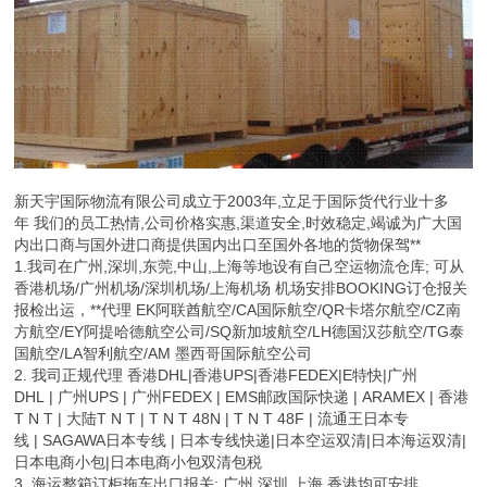
新天宇国际物流有限公司成立于2003年,立足于国际货代行业十多
年 我们的员工热情,公司价格实惠,渠道安全,时效稳定,竭诚为广大国
内出口商与国外进口商提供国内出口至国外各地的货物保驾**
1.我司在广州,深圳,东莞,中山,上海等地设有自己空运物流仓库; 可从
香港机场/广州机场/深圳机场/上海机场 机场安排BOOKING订仓报关
报检出运，**代理 EK阿联酋航空/CA国际航空/QR卡塔尔航空/CZ南
方航空/EY阿提哈德航空公司/SQ新加坡航空/LH德国汉莎航空/TG泰
国航空/LA智利航空/AM 墨西哥国际航空公司
2. 我司正规代理 香港DHL|香港UPS|香港FEDEX|E特快|广州
DHL | 广州UPS | 广州FEDEX | EMS邮政国际快递 | ARAMEX | 香港
T N T | 大陆T N T | T N T 48N | T N T 48F | 流通王日本专
线 | SAGAWA日本专线 | 日本专线快递|日本空运双清|日本海运双清|
日本电商小包|日本电商小包双清包税
3. 海运整箱订柜拖车出口报关: 广州 深圳 上海 香港均可安排