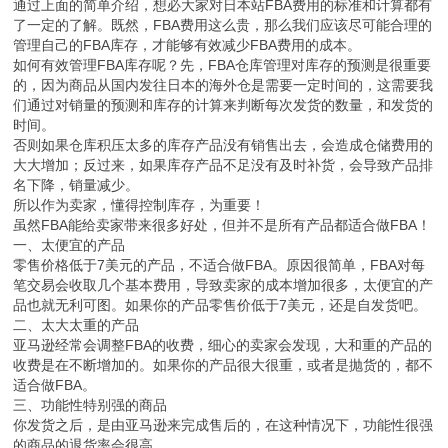
通过上面的简单介绍，想必大家对日本站FBA费用的标准和计算都有
了一定的了解。既然，FBA费用这么贵，那么我们应该尽可能合理的
管理自己的FBA库存，才能够有效减少FBA费用的成本。
如何有效管理FBA库存呢？先，FBA仓库管理对库存的预测是很重要
的，因为商品从国内发往日本的海外仓是需要一定时间的，这需要我
们通过对销量的预测和库存的计算来判断每次发货的数量，和发货的
时间。
否则如果仓库积压太多的库存产品没有销售出去，会造成仓储费用的
大大增加；反过来，如果库存产品不足没有及时补货，会导致产品排
名下降，销量减少。
所以作为卖家，懂得控制库存，为重要！
虽然FBA能给卖家带来很多好处，但并不是所有产品都适合做FBA！
一、太便宜的产品
零售价格低于7美元的产品，不适合做FBA。原因很简单，FBA对每
笔交易会收取几个基本费用，导致卖家的成本增加很多，太便宜的产
品也就无利可图。如果你的产品零售价低于7美元，还是自发货吧。
二、太大太重的产品
亚马逊经常会调整FBA的收费，细心的卖家会发现，大和重的产品的
收费是在不断增加的。如果你的产品很大很重，或者是抛货的，都不
适合做FBA。
三、功能性特别强的商品
你发货之后，是由亚马逊来完成售后的，在这种情况下，功能性很强
的商品的退货率会很高。