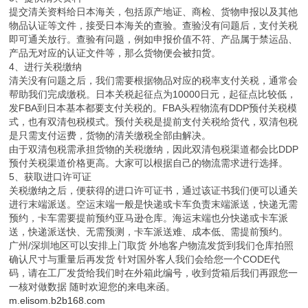
提交清关资料给日本海关，包括原产地证、商检、货物申报以及其他
物品认证等文件，接受日本海关的查验。查验没有问题后，支付关税
即可通关放行。查验有问题，例如申报价值不符、产品属于禁运品、
产品无对应的认证文件等，那么货物便会被扣货。
4、进行关税缴纳
清关没有问题之后，我们需要根据物品对应的税率支付关税，通常会
帮助我们完成缴税。日本关税起征点为10000日元，起征点比较低，
发FBA到日本基本都要支付关税的。FBA头程物流有DDP预付关税模
式，也有双清包税模式。预付关税是提前支付关税给货代，双清包税
是只需支付运费，货物的清关缴税全部由解决。
由于双清包税需承担货物的关税缴纳，因此双清包税渠道都会比DDP
预付关税渠道价格更高。大家可以根据自己的物流需求进行选择。
5、获取进口许可证
关税缴纳之后，便获得的进口许可证书，通过该证书我们便可以通关
进行末端派送。空运末端一般是快递或卡车负责末端派送，快递无需
预约，卡车需要提前预约亚马逊仓库。海运末端也分快递或卡车派
送，快递派送快、无需预测，卡车派送难、成本低、需提前预约。
广州/深圳地区可以安排上门取货 外地客户物流发货到我们仓库拍照
确认尺寸与重量后再发货 针对国外客人我们会给您一个CODE代
码，请在工厂发货给我们时在外箱此编号，收到货箱后我们再跟您一
一核对做数据 随时欢迎您的来电来函。
m.elisom.b2b168.com