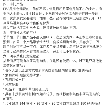
四、冷门产品
FBA是有仓储费的，虽然不高，但是日积月累也是笔不小的支出。有
业内人士表示，8月15日起，亚马逊将会对物流仓库进行进一步调
整，卖家朋友需要注意，如果一些产品存储时间已经超过6个月，那
么亚马逊则会加收十倍的仓储费。
所以不能把亚马逊当仓库，还是要放能卖掉的东西。
五、季节性太强的产品
季节性、节日性产品不建议做FBA，这是因为做FBA基本是靠销售量
预测，如果一个产品季节性太强，会很难预测销量。库存少了，万一
断货影响可不是一丁点。库存多了要是滞销，总不能等来年再战吧？
当然，如果你的库存管理很强大，完全可以不管这点。
六、明令禁止的危险物品
某些商品可能有在亚马逊销售，但是没有使用FBA。以下是亚马逊物
流禁运的商品：
* 任何无法以合法方式在所有美国管辖区内销售和分发的商品
* 酒精饮料(包括无醇啤酒)
* 孔明灯或水灯
* 汽车轮胎
* 礼品卡、礼券和其他储值工具
* 具有未授权营销材料(例如宣传册、价格标签和其他非亚马逊贴纸)
的商品
* 尺寸超过 144 英寸 × 96 英寸 × 96 英寸或重量超过 150 磅的商品