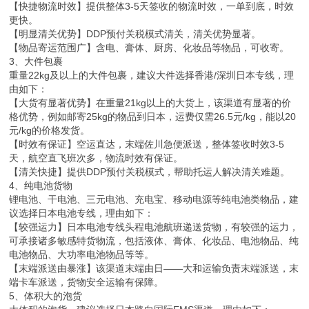
【快捷物流时效】提供整体3-5天签收的物流时效，一单到底，时效
更快。
【明显清关优势】DDP预付关税模式清关，清关优势显著。
【物品寄运范围广】含电、膏体、厨房、化妆品等物品，可收寄。
3、大件包裹
重量22kg及以上的大件包裹，建议大件选择香港/深圳日本专线，理
由如下：
【大货有显著优势】在重量21kg以上的大货上，该渠道有显著的价
格优势，例如邮寄25kg的物品到日本，运费仅需26.5元/kg，能以20
元/kg的价格发货。
【时效有保证】空运直达，末端佐川急便派送，整体签收时效3-5
天，航空直飞班次多，物流时效有保证。
【清关快捷】提供DDP预付关税模式，帮助托运人解决清关难题。
4、纯电池货物
锂电池、干电池、三元电池、充电宝、移动电源等纯电池类物品，建
议选择日本电池专线，理由如下：
【较强运力】日本电池专线头程电池航班递送货物，有较强的运力，
可承接诸多敏感特货物流，包括液体、膏体、化妆品、电池物品、纯
电池物品、大功率电池物品等等。
【末端派送由暴涨】该渠道末端由日——大和运输负责末端派送，末
端卡车派送，货物安全运输有保障。
5、体积大的泡货