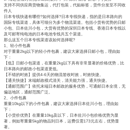
支持不同供应商货物集运，代打包装，代贴标签，货件分发至不同收
件人
日本专线快递有哪些?如何选择?日本专线快递，指的是日本路向的
国际专线渠道，具体可细分为多个物流渠道。包括小货有优势的日邮
小包、日本佐川小包，大货有优势的深圳日本专线、香港日本专线以
及可邮寄纯电池的日本电池专线共五个渠道。
那么这五个日本专线渠道该如何选择呢?
1、轻小件包裹
对于重量2kg以下的轻小件包裹，建议大家选择日邮小包，理由如
下：
【低】日邮小包渠道，在重量2kg以下具有非常显著的价格优势，比
日本路向的邮政小包渠道更低。
【不错的时效】提供4-6天的物流签收时效，时效快捷。
【通关快捷】末端邮政模式清关，清关能力强，通关快捷。
【通邮范围广】依托末端日本邮政的服务优势，可通邮日本全境，无
偏远地区，通邮范围广泛。
2、小件包裹
重量10kg以下的小件包裹，建议大家选择日本佐川小包，理由如
下：
【小货价优势】在重量10kg及以下，日本佐川小包价格优势为显
著，例如寄重量5kg的物品到日本，运费仅需173元左右，优势显
著。