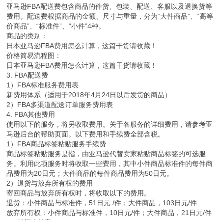
亚马逊FBA配送费包含商品的件货、包装、配送、客服以及退换货等
费用。配送费根据商品的金额、尺寸与重量，分为“大件商品”、“高等
价商品”、“标准件”、“小件”4种。
商品的类别：
日本亚马逊FBA费用怎么计算，这篇干货请收藏！
价格简易流程图：
日本亚马逊FBA费用怎么计算，这篇干货请收藏！
3. FBA配送费
1）FBA标准服务费用表
新费用体系（适用于2018年4月24日以后发货的商品）
2）FBA多渠道配送订单服务费用表
4. FBA其他费用
使用以下的服务，将另收取费用。关于各服务的详细费用，请参考亚
马逊后台的帮助页面。以下费用和手续费全部含税。
1）FBA商品标签粘贴服务手续费
商品标签粘贴服务是指，由亚马逊代替卖家粘贴商品标签的可选服
务。利用此项服务时将收取一些费用，其中小件商品标准件的每件商
品费用为20日元；大件商品的每件商品费用为50日元。
2）退货与放弃所有权的费用
寄回商品与放弃所有权时，将收取以下的费用。
退货：小件商品与标准件，51日元 /件；大件商品，103日元/件
放弃所有权：小件商品与标准件，10日元/件；大件商品，21日元/件