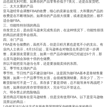
品也就无利可图。如果你的产品零售价低于7美元，还是自发货吧。
二、太大太重的产品
亚马逊经常会调整FBA的收费，细心的卖家会发现，大和重的产品的
收费是在不断增加的。如果你的产品很大很重，或者是抛货的，都不
适合做FBA。
三、功能性特别强的商品
你发货之后，是由亚马逊来完成售后的，在这种情况下，功能性很强
的商品的退货率会很高。
四、冷门产品
FBA是有仓储费的，虽然不高，但是日积月累也是笔不小的支出。有
业内人士表示，8月15日起，亚马逊将会对物流仓库进行进一步调
整，卖家朋友需要注意，如果一些产品存储时间已经超过6个月，那
么亚马逊则会加收十倍的仓储费。
所以不能把亚马逊当仓库，还是要放能卖掉的东西。
五、季节性太强的产品
季节性、节日性产品不建议做FBA，这是因为做FBA基本是靠销售量
预测，如果一个产品季节性太强，会很难预测销量。库存少了，万一
断货影响可不是一丁点。库存多了要是滞销，总不能等来年再战吧？
当然，如果你的库存管理很强大，完全可以不管这点。
六、明令禁止的危险物品
某些商品可能有在亚马逊销售，但是没有使用FBA。以下是亚马逊物
流禁运的商品：
* 任何无法以合法方式在所有美国管辖区内销售和分发的商品