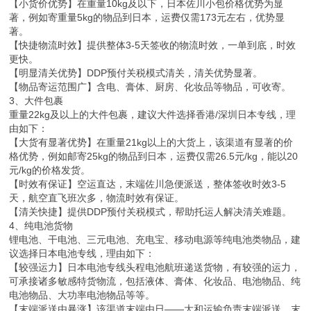
【小货价优势】在重量10kg及以下，日本佐川小包价格优势为显
著，例如寄重量5kg的物品到日本，运费仅需173元左右，优势显
著。
【快捷物流时效】提供整体3-5天签收的物流时效，一单到底，时效
更快。
【明显清关优势】DDP预付关税模式清关，清关优势显著。
【物品寄运范围广】含电、膏体、厨房、化妆品等物品，可收寄。
3、大件包裹
重量22kg及以上的大件包裹，建议大件选择香港/深圳日本专线，理
由如下：
【大货有显著优势】在重量21kg以上的大货上，该渠道有显著的价
格优势，例如邮寄25kg的物品到日本，运费仅需26.5元/kg，能以20
元/kg的价格发货。
【时效有保证】空运直达，末端佐川急便派送，整体签收时效3-5
天，航空直飞班次多，物流时效有保证。
【清关快捷】提供DDP预付关税模式，帮助托运人解决清关难题。
4、纯电池货物
锂电池、干电池、三元电池、充电宝、移动电源等纯电池类物品，建
议选择日本电池专线，理由如下：
【较强运力】日本电池专线头程电池航班递送货物，有较强的运力，
可承接诸多敏感特货物流，包括液体、膏体、化妆品、电池物品、纯
电池物品、大功率电池物品等等。
【末端派送由暴涨】该渠道末端由日——大和运输负责末端派送，末