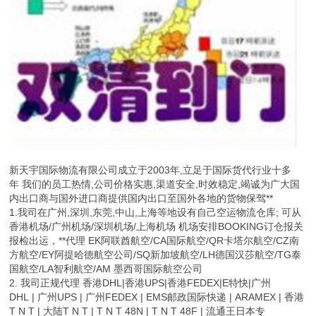
新天宇国际物流有限公司成立于2003年,立足于国际货代行业十多
年 我们的员工热情,公司价格实惠,渠道安全,时效稳定,竭诚为广大国
内出口商与国外进口商提供国内出口至国外各地的货物保驾**
1.我司在广州,深圳,东莞,中山,上海等地设有自己空运物流仓库; 可从
香港机场/广州机场/深圳机场/上海机场 机场安排BOOKING订仓报关
报检出运，**代理 EK阿联酋航空/CA国际航空/QR卡塔尔航空/CZ南
方航空/EY阿提哈德航空公司/SQ新加坡航空/LH德国汉莎航空/TG泰
国航空/LA智利航空/AM 墨西哥国际航空公司
2. 我司正规代理 香港DHL|香港UPS|香港FEDEX|E特快|广州
DHL | 广州UPS | 广州FEDEX | EMS邮政国际快递 | ARAMEX | 香港
T N T | 大陆T N T | T N T 48N | T N T 48F | 流通王日本专