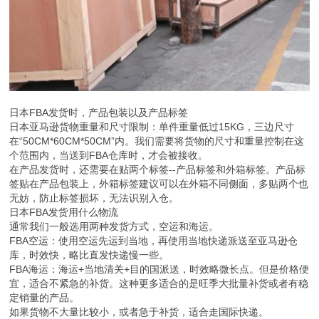
日本FBA发货时，产品包装以及产品标签
日本亚马逊货物重量和尺寸限制：单件重量低过15KG，三边尺寸
在“50CM*60CM*50CM”内。我们需要将货物的尺寸和重量控制在这
个范围内，当送到FBA仓库时，才会被接收。
在产品发货时，还需要在贴两个标签--产品标签和外箱标签。产品标
签贴在产品包装上，外箱标签建议可以在外箱不同侧面，多贴两个也
无妨，防止标签损坏，无法识别入仓。
日本FBA发货用什么物流
通常我们一般选用两种发货方式，空运和海运。
FBA空运：使用空运先运到当地，再使用当地快递派送至亚马逊仓
库，时效快，略比直发快递慢一些。
FBA海运：海运+当地清关+目的国派送，时效略微长点。但是价格便
宜，适合不紧急的补货。这种更多适合的是旺季大批量补货或者有稳
定销量的产品。
如果货物不大量比较小，或者急于补货，适合走国际快递。