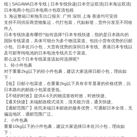
线 | SAGAWA日本专线 | 日本专线快递|日本空运双清|日本海运双清|
日本电商小包|日本电商小包双清包税
3. 海运整箱订柜拖车出口报关: 广州 深圳 上海 香港均可安排
支持不同供应商货物集运，代打包装，代贴标签，货件分发至不同收
件人
日本专线快递有哪些?如何选择?日本专线快递，指的是日本路向的
国际专线渠道，具体可细分为多个物流渠道。包括小货有优势的日邮
小包、日本佐川小包，大货有优势的深圳日本专线、香港日本专线以
及可邮寄纯电池的日本电池专线共五个渠道。
那么这五个日本专线渠道该如何选择呢?
1、轻小件包裹
对于重量2kg以下的轻小件包裹，建议大家选择日邮小包，理由如
下：
【低】日邮小包渠道，在重量2kg以下具有非常显著的价格优势，比
日本路向的邮政小包渠道更低。
【不错的时效】提供4-6天的物流签收时效，时效快捷。
【通关快捷】末端邮政模式清关，清关能力强，通关快捷。
【通邮范围广】依托末端日本邮政的服务优势，可通邮日本全境，无
偏远地区，通邮范围广泛。
2、小件包裹
重量10kg以下的小件包裹，建议大家选择日本佐川小包，理由如
下：