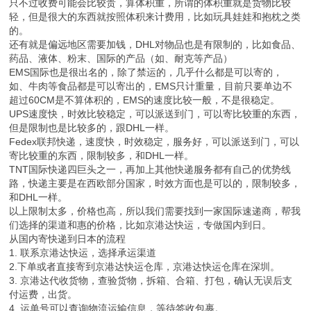
只不过收费可能会比较贵，算体积重，所谓的体积重就是货物比较
轻，但是很大的东西就按照体积来计费用，比如玩具娃娃和抱枕之类
的。
还有就是偏远地区需要加钱，DHL对物品也是有限制的，比如食品、
药品、液体、粉末、国际的产品（如、耐克等产品）
EMS国际也是很出名的，除了禁运的，几乎什么都是可以寄的，
如、牛肉等食品都是可以寄出的，EMS只计重量，目前只要单边不
超过60CM是不算体积的，EMS的速度比较一般，不是很稳定。
UPS速度快，时效比较稳定，可以派送到门，可以寄比较重的东西，
但是限制也是比较多的，跟DHL一样。
Fedex联邦快递，速度快，时效稳定，服务好，可以派送到门，可以
寄比较重的东西，限制较多，和DHL一样。
TNT国际快递四巨头之一，再加上其他快递服务都有自己的优势线
路，快递主要是在西欧部分国家，时效方面也是可以的，限制较多，
和DHL一样。
以上限制太多，价格也高，所以我们需要找到一家国际速递商，帮我
们选择的渠道和惠的价格，比如京港达快运，专做国内到日。
从国内寄快递到日本的流程
1. 联系京港达快运，选择承运渠道
2.下单或者直接寄到京港达快运仓库，京港达快运仓库在深圳。
3. 京港达代收货物，查验货物，拆箱、合箱、打包，确认无误后支
付运费，出货。
4. 运单号可以查询物流运输信息，等待签收包裹。