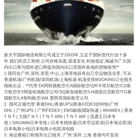
新天宇国际物流有限公司成立于2003年,立足于国际货代行业十多
年 我们的员工热情,公司价格实惠,渠道安全,时效稳定,竭诚为广大国
内出口商与国外进口商提供国内出口至国外各地的货物保驾**
1.我司在广州,深圳,东莞,中山,上海等地设有自己空运物流仓库; 可从
香港机场/广州机场/深圳机场/上海机场 机场安排BOOKING订仓报关
报检出运，**代理 EK阿联酋航空/CA国际航空/QR卡塔尔航空/CZ南
方航空/EY阿提哈德航空公司/SQ新加坡航空/LH德国汉莎航空/TG泰
国航空/LA智利航空/AM 墨西哥国际航空公司
2. 我司正规代理 香港DHL|香港UPS|香港FEDEX|E特快|广州
DHL | 广州UPS | 广州FEDEX | EMS邮政国际快递 | ARAMEX | 香港
T N T | 大陆T N T | T N T 48N | T N T 48F | 流通王日本专
线 | SAGAWA日本专线 | 日本专线快递|日本空运双清|日本海运双清|
日本电商小包|日本电商小包双清包税
3. 海运整箱订柜拖车出口报关: 广州 深圳 上海 香港均可安排