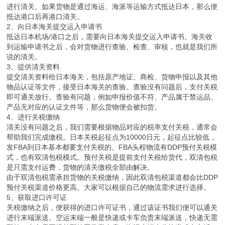
进行清关。如果货物是通过海运、海派等运输方式抵达日本，那么便
抵达港口后再港口清关。
2、向日本海关提交运入申请书
抵达日本机场/港口之后，需要向日本海关提交运入申请书。海关收
到运输申请书之后，会对货物进行查验、检查、审核，也就是我们所
说的清关。
3、提供清关资料
提交清关资料给日本海关，包括原产地证、商检、货物申报以及其他
物品认证等文件，接受日本海关的查验。查验没有问题后，支付关税
即可通关放行。查验有问题，例如申报价值不符、产品属于禁运品、
产品无对应的认证文件等，那么货物便会被扣货。
4、进行关税缴纳
清关没有问题之后，我们需要根据物品对应的税率支付关税，通常会
帮助我们完成缴税。日本关税起征点为10000日元，起征点比较低，
发FBA到日本基本都要支付关税的。FBA头程物流有DDP预付关税模
式，也有双清包税模式。预付关税是提前支付关税给货代，双清包税
是只需支付运费，货物的清关缴税全部由解决。
由于双清包税需承担货物的关税缴纳，因此双清包税渠道都会比DDP
预付关税渠道价格更高。大家可以根据自己的物流需求进行选择。
5、获取进口许可证
关税缴纳之后，便获得的进口许可证书，通过该证书我们便可以通关
进行末端派送。空运末端一般是快递或卡车负责末端派送，快递无需