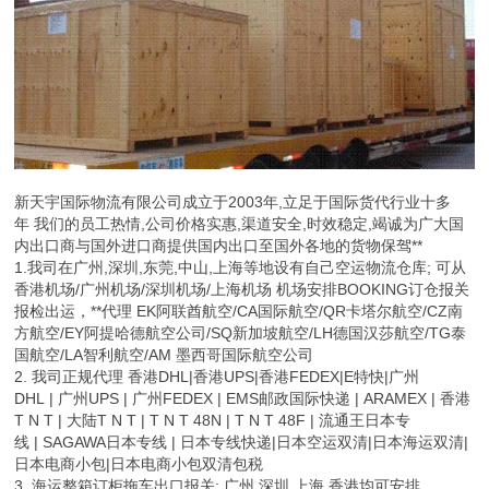
新天宇国际物流有限公司成立于2003年,立足于国际货代行业十多
年 我们的员工热情,公司价格实惠,渠道安全,时效稳定,竭诚为广大国
内出口商与国外进口商提供国内出口至国外各地的货物保驾**
1.我司在广州,深圳,东莞,中山,上海等地设有自己空运物流仓库; 可从
香港机场/广州机场/深圳机场/上海机场 机场安排BOOKING订仓报关
报检出运，**代理 EK阿联酋航空/CA国际航空/QR卡塔尔航空/CZ南
方航空/EY阿提哈德航空公司/SQ新加坡航空/LH德国汉莎航空/TG泰
国航空/LA智利航空/AM 墨西哥国际航空公司
2. 我司正规代理 香港DHL|香港UPS|香港FEDEX|E特快|广州
DHL | 广州UPS | 广州FEDEX | EMS邮政国际快递 | ARAMEX | 香港
T N T | 大陆T N T | T N T 48N | T N T 48F | 流通王日本专
线 | SAGAWA日本专线 | 日本专线快递|日本空运双清|日本海运双清|
日本电商小包|日本电商小包双清包税
3. 海运整箱订柜拖车出口报关: 广州 深圳 上海 香港均可安排