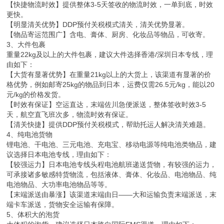
【快捷物流时效】提供整体3-5天签收的物流时效，一单到底，时效
更快。
【明显清关优势】DDP预付关税模式清关，清关优势显著。
【物品寄运范围广】含电、膏体、厨房、化妆品等物品，可收寄。
3、大件包裹
重量22kg及以上的大件包裹，建议大件选择香港/深圳日本专线，理
由如下：
【大货有显著优势】在重量21kg以上的大货上，该渠道有显著的价
格优势，例如邮寄25kg的物品到日本，运费仅需26.5元/kg，能以20
元/kg的价格发货。
【时效有保证】空运直达，末端佐川急便派送，整体签收时效3-5
天，航空直飞班次多，物流时效有保证。
【清关快捷】提供DDP预付关税模式，帮助托运人解决清关难题。
4、纯电池货物
锂电池、干电池、三元电池、充电宝、移动电源等纯电池类物品，建
议选择日本电池专线，理由如下：
【较强运力】日本电池专线头程电池航班递送货物，有较强的运力，
可承接诸多敏感特货物流，包括液体、膏体、化妆品、电池物品、纯
电池物品、大功率电池物品等等。
【末端派送由暴涨】该渠道末端由日——大和运输负责末端派送，末
端卡车派送，货物安全运输有保障。
5、体积大的泡货