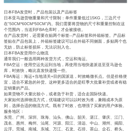
日本FBA发货时，产品包装以及产品标签
日本亚马逊货物重量和尺寸限制：单件重量低过15KG，三边尺寸
在“50CM*60CM*50CM”内。我们需要将货物的尺寸和重量控制在这
个范围内，当送到FBA仓库时，才会被接收。
在产品发货时，还需要在贴两个标签--产品标签和外箱标签。产品标
签贴在产品包装上，外箱标签建议可以在外箱不同侧面，多贴两个也
无妨，防止标签损坏，无法识别入仓。
日本FBA发货用什么物流
通常我们一般选用两种发货方式，空运和海运。
FBA空运：使用空运先运到当地，再使用当地快递派送至亚马逊仓
库，时效快，略比直发快递慢一些。
FBA海运：海运+当地清关+目的国派送，时效略微长点。但是价格便
宜，适合不紧急的补货。这种更多适合的是旺季大批量补货或者有稳
定销量的产品。
如果货物不大量比较小，或者急于补货，适合走国际快递。
大家如何选择物流方式，优瑞建议可以以时效为准，兼顾成本为原
则，选择合适的物流方式。既有了时效，也增强了买家的用户体验。
服务地区：
东莞、广州、深圳、珠海、汕头、佛山、韶关、湛江、肇庆、江门、
茂名、惠州、梅州、汕尾、河源、阳江、清远、中山、潮州、揭阳、
云浮。莞城、南城、东城、万江、石龙、石排、茶山、企石、桥头、