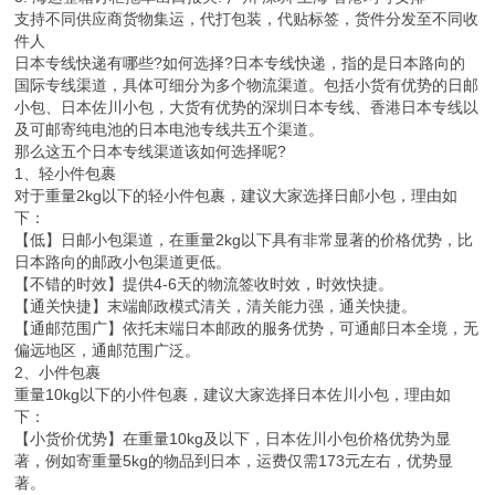
支持不同供应商货物集运，代打包装，代贴标签，货件分发至不同收
件人
日本专线快递有哪些?如何选择?日本专线快递，指的是日本路向的
国际专线渠道，具体可细分为多个物流渠道。包括小货有优势的日邮
小包、日本佐川小包，大货有优势的深圳日本专线、香港日本专线以
及可邮寄纯电池的日本电池专线共五个渠道。
那么这五个日本专线渠道该如何选择呢?
1、轻小件包裹
对于重量2kg以下的轻小件包裹，建议大家选择日邮小包，理由如
下：
【低】日邮小包渠道，在重量2kg以下具有非常显著的价格优势，比
日本路向的邮政小包渠道更低。
【不错的时效】提供4-6天的物流签收时效，时效快捷。
【通关快捷】末端邮政模式清关，清关能力强，通关快捷。
【通邮范围广】依托末端日本邮政的服务优势，可通邮日本全境，无
偏远地区，通邮范围广泛。
2、小件包裹
重量10kg以下的小件包裹，建议大家选择日本佐川小包，理由如
下：
【小货价优势】在重量10kg及以下，日本佐川小包价格优势为显
著，例如寄重量5kg的物品到日本，运费仅需173元左右，优势显
著。