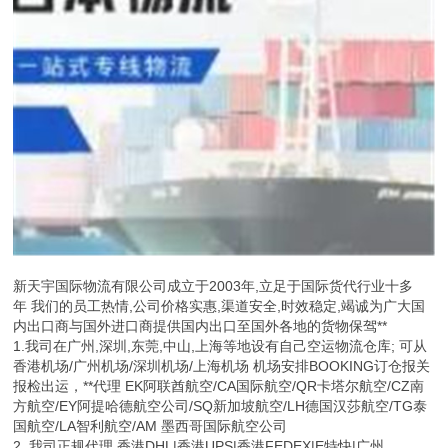
新天宇国际物流有限公司成立于2003年,立足于国际货代行业十多
年 我们的员工热情,公司价格实惠,渠道安全,时效稳定,竭诚为广大国
内出口商与国外进口商提供国内出口至国外各地的货物保驾**
1.我司在广州,深圳,东莞,中山,上海等地设有自己空运物流仓库; 可从
香港机场/广州机场/深圳机场/上海机场 机场安排BOOKING订仓报关
报检出运，**代理 EK阿联酋航空/CA国际航空/QR卡塔尔航空/CZ南
方航空/EY阿提哈德航空公司/SQ新加坡航空/LH德国汉莎航空/TG泰
国航空/LA智利航空/AM 墨西哥国际航空公司
2. 我司正规代理 香港DHL|香港UPS|香港FEDEX|E特快|广州