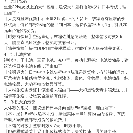
3、大件包裹
重量22kg及以上的大件包裹，建议大件选择香港/深圳日本专线，理
由如下：
【大货有显著优势】在重量21kg以上的大货上，该渠道有显著的价
格优势，例如邮寄25kg的物品到日本，运费仅需26.5元/kg，能以20
元/kg的价格发货。
【时效有保证】空运直达，末端佐川急便派送，整体签收时效3-5
天，航空直飞班次多，物流时效有保证。
【清关快捷】提供DDP预付关税模式，帮助托运人解决清关难题。
4、纯电池货物
锂电池、干电池、三元电池、充电宝、移动电源等纯电池类物品，建
议选择日本电池专线，理由如下：
【较强运力】日本电池专线头程电池航班递送货物，有较强的运力，
可承接诸多敏感特货物流，包括液体、膏体、化妆品、电池物品、纯
电池物品、大功率电池物品等等。
【末端派送由暴涨】该渠道末端由日——大和运输负责末端派送，末
端卡车派送，货物安全运输有保障。
5、体积大的泡货
大体积的泡货，建议选择日本路向国际EMS渠道，理由如下：
【不计抛】EMS快递不计泡，按照实际重量计算物品的运费，直接
帮助大家降低邮寄泡货的物流费用。
【不错的时效】签收时效5-7天，时效不错。
【邮政模式清关】采用邮政模式清关，清关快捷、通关能力强。