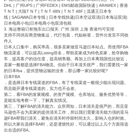
DHL | 广州UPS | 广州FEDEX | EMS邮政国际快递 | ARAMEX | 香港
T N T | 大陆T N T | T N T 48N | T N T 48F | 流通王日本专
线 | SAGAWA日本专线 | 日本专线快递|日本空运双清|日本海运双清|
日本电商小包|日本电商小包双清包税
3. 海运整箱订柜拖车出口报关: 广州 深圳 上海 香港均可安排
支持不同供应商货物集运，代打包装，代贴标签，货件分发至不同收
件人
日本人口集中，购买率高，很多卖家做亚马逊日本站点。而使用FBA
物流渠道，可以提高Listing排名，帮助卖家成为特色卖家，抢夺购物
车，提高客户的信任度，提高销售额。再加上日本离我国也比较近，
卖家一般都是选择FBA物流。但由于日本清关很严，我们需要找一家
的日本fba，提供货物运输的业务，那么哪一家比较好呢?
日本FBA
，是选择日本专线渠道的FBA，有了专线渠道一般很少能出现问题。
而且能开通专线渠道的，实力也不会差。
第二，看FBA的发展规模。的资产规模、仓库地址、服务优势等等，
是能实地考察一下，了解真实情况。
第三，了解FBA的清关能力。众所周知，日本清关是很严的，而且亚
马逊也不会为卖家的提供清关工作，所以我们需要清关能力强的亚马
逊FBA帮我们清关，避免在清关时停留时间太久，影响入仓的时效。
所以大家在选择FBA时，还是谨慎性好，可以通过以上几个方面筛选
出合适的FBA。