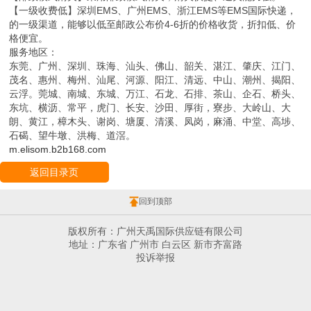
【一级收费低】深圳EMS、广州EMS、浙江EMS等EMS国际快递，
的一级渠道，能够以低至邮政公布价4-6折的价格收货，折扣低、价
格便宜。
服务地区：
东莞、广州、深圳、珠海、汕头、佛山、韶关、湛江、肇庆、江门、
茂名、惠州、梅州、汕尾、河源、阳江、清远、中山、潮州、揭阳、
云浮。莞城、南城、东城、万江、石龙、石排、茶山、企石、桥头、
东坑、横沥、常平，虎门、长安、沙田、厚街，寮步、大岭山、大
朗、黄江，樟木头、谢岗、塘厦、清溪、凤岗，麻涌、中堂、高埗、
石碣、望牛墩、洪梅、道滘。
m.elisom.b2b168.com
返回目录页
回到顶部
版权所有：广州天禹国际供应链有限公司
地址：广东省 广州市 白云区 新市齐富路
投诉举报