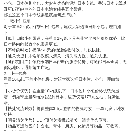
小包、日本佐川小包，大货有优势的深圳日本专线、香港日本专线以
及可邮寄纯电池的日本电池专线共五个渠道。
那么这五个日本专线渠道该如何选择呢?
1、轻小件包裹
对于重量2kg以下的轻小件包裹，建议大家选择日邮小包，理由如
下：
【低】日邮小包渠道，在重量2kg以下具有非常显著的价格优势，比
日本路向的邮政小包渠道更低。
【不错的时效】提供4-6天的物流签收时效，时效快捷。
【通关快捷】末端邮政模式清关，清关能力强，通关快捷。
【通邮范围广】依托末端日本邮政的服务优势，可通邮日本全境，无
偏远地区，通邮范围广泛。
2、小件包裹
重量10kg以下的小件包裹，建议大家选择日本佐川小包，理由如
下：
【小货价优势】在重量10kg及以下，日本佐川小包价格优势为显
著，例如寄重量5kg的物品到日本，运费仅需173元左右，优势显
著。
【快捷物流时效】提供整体3-5天签收的物流时效，一单到底，时效
更快。
【明显清关优势】DDP预付关税模式清关，清关优势显著。
【物品寄运范围广】含电、膏体、厨房、化妆品等物品，可收寄。