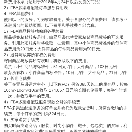
新费用体系（适用于2018年4月24日以后发货的商品）
2）FBA多渠道配送订单服务费用表
4. FBA其他费用
使用以下的服务，将另收取费用。关于各服务的详细费用，请参考亚
马逊后台的帮助页面。以下费用和手续费全部含税。
1）FBA商品标签粘贴服务手续费
商品标签粘贴服务是指，由亚马逊代替卖家粘贴商品标签的可选服
务。利用此项服务时将收取一些费用，其中小件商品标准件的每件商
品费用为20日元；大件商品的每件商品费用为50日元。
2）退货与放弃所有权的费用
寄回商品与放弃所有权时，将收取以下的费用。
退货：小件商品与标准件，51日元 /件；大件商品，103日元/件
放弃所有权：小件商品与标准件，10日元/件；大件商品，21日元/件
3）长期仓储费
关于在亚马逊运营中心（以下称FC）保管365天以上的库存品，按每
10cm×10cm×10cm收取 174.857 日元的长期仓储费用，每半年计算
一次，并收取半年的费用。
4）FBA多渠道配送服务现款交货的手续费
FBA多渠道配送服务的订单被并委托为现款交货时，所需要缴纳的手
续费，每个订单的费用为324日元。
5）买家退货手续费
购买时尚类别商品（服装、时尚小物件、鞋子、包包类）的买家，利
用“30日内退货免运费”服务退货时，所需要缴纳的手续费