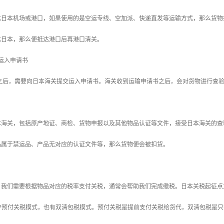
达日本机场或港口，如果使用的是空运专线、空加派、快递直发等运输方式，那么货物
达日本，那么便抵达港口后再港口清关。
运入申请书
口之后，需要向日本海关提交运入申请书。海关收到运输申请书之后，会对货物进行查
本海关，包括原产地证、商检、货物申报以及其他物品认证等文件，接受日本海关的查
品属于禁运品、产品无对应的认证文件等，那么货物便会被扣货。
我们需要根据物品对应的税率支付关税，通常会帮助我们完成缴税。日本关税起征点为1
DP预付关税模式，也有双清包税模式。预付关税是提前支付关税给货代，双清包税是