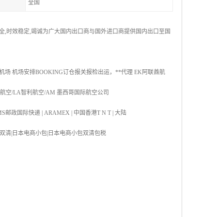
全国
安全,时效稳定,竭诚为广大国内出口商与国外进口商提供国内出口至国
机场 机场安排BOOKING订仓报关报检出运，**代理 EK阿联酋航
国航空/LA智利航空/AM 墨西哥国际航空公司
S邮政国际快递 | ARAMEX | 中国香港T N T | 大陆
双清|日本海运双清|日本电商小包|日本电商小包双清包税