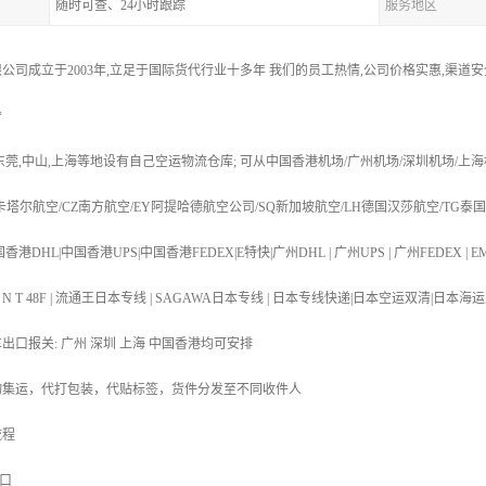
随时可查、24小时跟踪
服务地区
公司成立于2003年,立足于国际货代行业十多年 我们的员工热情,公司价格实惠,渠道
*
,东莞,中山,上海等地设有自己空运物流仓库; 可从中国香港机场/广州机场/深圳机场/上海
R卡塔尔航空/CZ南方航空/EY阿提哈德航空公司/SQ新加坡航空/LH德国汉莎航空/TG泰
港DHL|中国香港UPS|中国香港FEDEX|E特快|广州DHL | 广州UPS | 广州FEDEX | EM
T 48N | T N T 48F | 流通王日本专线 | SAGAWA日本专线 | 日本专线快递|日本空运
车出口报关: 广州 深圳 上海 中国香港均可安排
物集运，代打包装，代贴标签，货件分发至不同收件人
流程
港口