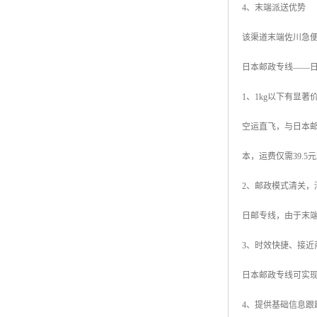
4、末端派送优势
该渠道末端佐川急
日本邮政专线——
1、1kg以下有显著
空运直飞，与日本邮
本，运费仅需39.5
2、邮政模式清关，
日邮专线，由于末
3、时效快捷、接近
日本邮政专线可实现
4、提供基础信息跟