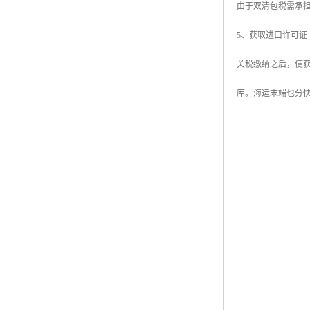
由于双清包税需承
5、获取进口许可证
关税缴纳之后，便
库。海运末端也分