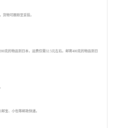
，货物可跟踪至妥投。
克的物品到日本，运费仅需32.5元左右。邮寄400克的物品到日
。
于E邮宝、小包等邮政快递。