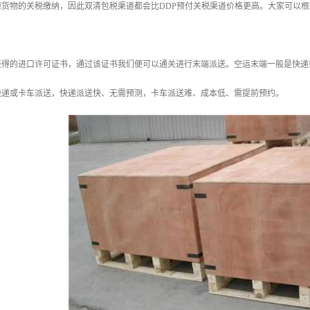
担货物的关税缴纳，因此双清包税渠道都会比DDP预付关税渠道价格更高。大家可以
获得的进口许可证书，通过该证书我们便可以通关进行末端派送。空运末端一般是快递
快递或卡车派送，快递派送快、无需预测，卡车派送难、成本低、需提前预约。