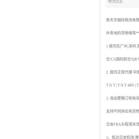
物流信息
新天宇国际物流有限
外各地的货物保驾*
1.我司在广州,深圳
空/CA国际航空/Q
2. 我司正规代理 中国香
T N T | T N 
3. 海运整箱订柜拖
支持不同供应商货
日本FBA头程清关
1、抵达日本机场/