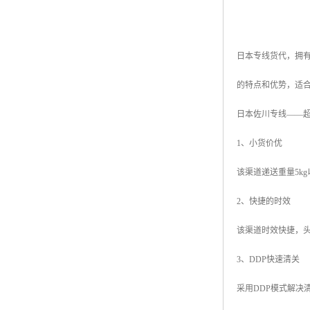
日本专线货代，拥
的特点和优势，适
日本佐川专线——
1、小货价优
该渠道递送重量5k
2、快捷的时效
该渠道时效快捷，头
3、DDP快速清关
采用DDP模式解决