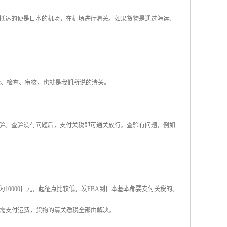
抵达的便是日本的机场，在机场进行清关。如果货物是通过海运、
验、检查、审核，也就是我们所说的清关。
验。查验没有问题后，支付关税即可通关放行。查验有问题，例如
0000日元，起征点比较低，发FBA到日本基本都要支付关税的。
只需支付运费，货物的清关缴税全部由解决。