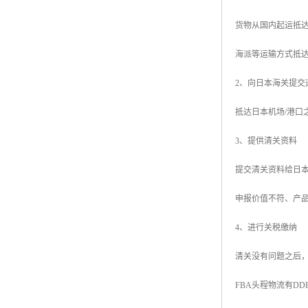
货物从国内起运抵
海派等运输方式抵
2、向日本海关提交
抵达日本机场/港
3、提供清关资料
提交清关资料给日
申报价值不符、产
4、进行关税缴纳
清关没有问题之后，
FBA头程物流有D