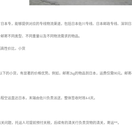
有日本专，能够提供对应的专线物流渠道，包括日本佐川专线、日本邮政专线、深圳日
合邮寄不同类型、不同重量以及不同物流需求的物品。
超高性价比，小货
g以下的小货，有显著的价格优势。例如，邮寄2kg的物品到日本，运费仅需90元。邮寄4
程空运直达日本，末端由佐川负责派送，整体签收时效4-6天。
清关问题，托运人可提前预付关税，后续有的清关行负责货物的清关，寄运**。