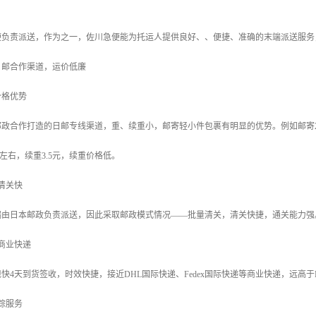
便负责派送，作为之一，佐川急便能为托运人提供良好、、便捷、准确的末端派送服务
日邮合作渠道，运价低廉
价格优势
政合作打造的日邮专线渠道，重、续重小，邮寄轻小件包裹有明显的优势。例如邮寄200
元左右，续重3.5元，续重价格低。
清关快
端由日本邮政负责派送，因此采取邮政模式情况——批量清关，清关快捷，通关能力强
商业快递
快4天到货签收，时效快捷，接近DHL国际快递、Fedex国际快递等商业快递，远高
踪服务