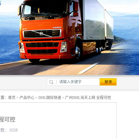
位置：
首页
>
产品中心
>
DHL国际快递
> 广州DHL当天上网 全程可控
全程可控
数：1028