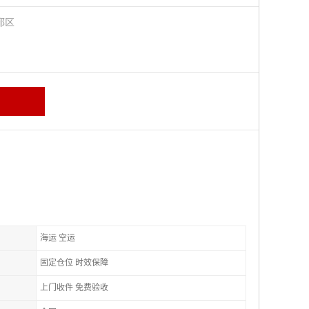
都区
海运 空运
固定仓位 时效保障
上门收件 免费验收