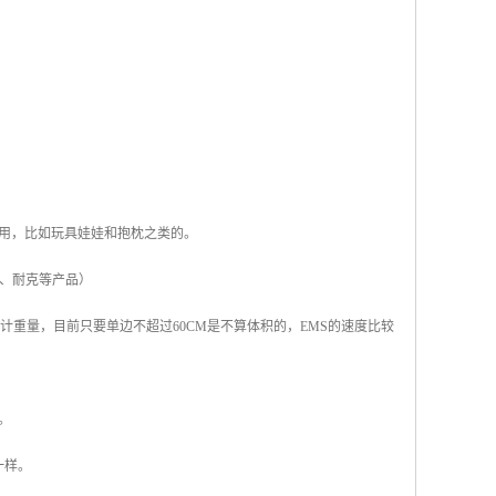
用，比如玩具娃娃和抱枕之类的。
如、耐克等产品）
计重量，目前只要单边不超过60CM是不算体积的，EMS的速度比较
。
一样。