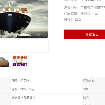
发货地址：广东省广州市花
产品数量：9999.00千克
价格： 面议
在线留言
国际空运专线
运输方式
整柜、拼箱、小包
优势
普通货物 敏感货物
服务