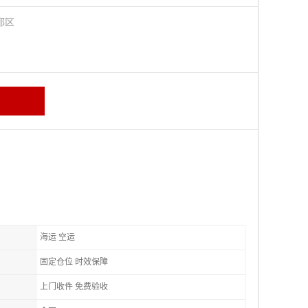
都区
海运 空运
固定仓位 时效保障
上门收件 免费验收