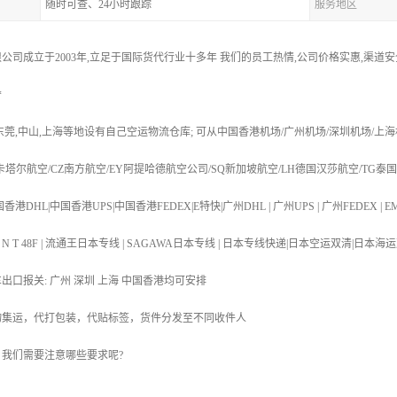
随时可查、24小时跟踪
服务地区
公司成立于2003年,立足于国际货代行业十多年 我们的员工热情,公司价格实惠,渠道
*
,东莞,中山,上海等地设有自己空运物流仓库; 可从中国香港机场/广州机场/深圳机场/上海
R卡塔尔航空/CZ南方航空/EY阿提哈德航空公司/SQ新加坡航空/LH德国汉莎航空/TG泰
港DHL|中国香港UPS|中国香港FEDEX|E特快|广州DHL | 广州UPS | 广州FEDEX | EM
T 48N | T N T 48F | 流通王日本专线 | SAGAWA日本专线 | 日本专线快递|日本空运
车出口报关: 广州 深圳 上海 中国香港均可安排
物集运，代打包装，代贴标签，货件分发至不同收件人
，我们需要注意哪些要求呢?