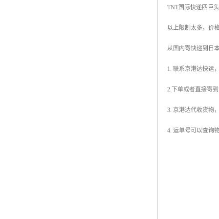
TNT国际快递四巨
以上限制太多，价
从国内寄快递到日
1. 联系京港达快运
2.下单或者直接寄
3. 京港达代收货
4. 运单号可以查