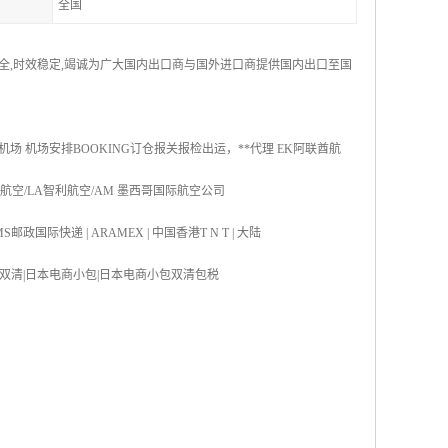
全国
安全,时效稳定,竭诚为广大国内出口商与国外进口商提供国内出口至国
机场 机场安排BOOKING订仓报关报检出运，**代理 EK阿联酋航
国航空/LA智利航空/AM 墨西哥国际航空公司
S邮政国际快递 | ARAMEX | 中国香港T N T | 大陆
双清|日本海运双清|日本电商小包|日本电商小包双清包税