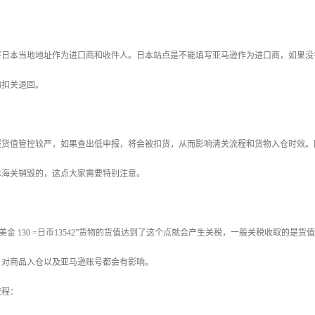
好日本当地地址作为进口商和收件人。日本站点是不能填写亚马逊作为进口商，如果没
物扣关退回。
报货值管控较严，如果查出低申报，将会被扣货，从而影响清关流程和货物入仓时效。
本海关销毁的，这点大家需要特别注意。
美金 130 =日币13542”货物的货值达到了这个点就会产生关税，一般关税收取的是货
，对商品入仓以及亚马逊账号都会有影响。
流程：