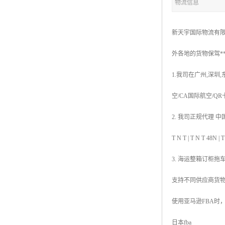
物流信息
新天宇国际物流有限
外各地的货物保驾*
1.我司在广州,深圳
空/CA国际航空/Q
2. 我司正规代理 中国香
T N T | T N 
3. 海运整箱订柜拖
支持不同供应商货
使用亚马逊FBA时
日本fba