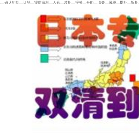
包—确认船期—订舱—提供资料—入仓—装柜—报关—开船—清关—缴税—提柜—拆柜