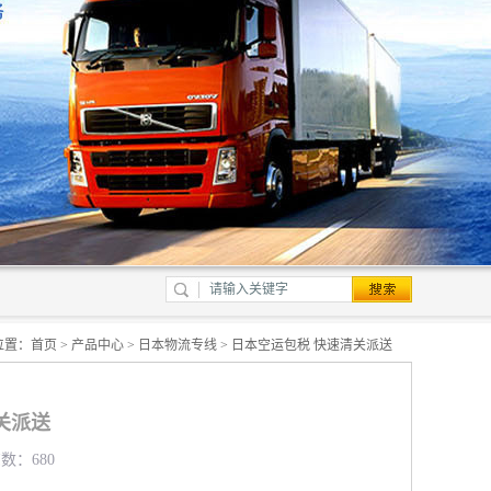
位置：
首页
>
产品中心
>
日本物流专线
> 日本空运包税 快速清关派送
关派送
览数：680