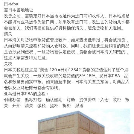
日本fba
需日本当地地址
发货之前，需确定好日本当地地址作为进口商和收件人。日本站点是
不能填写亚马逊作为进口商，如果没有进口商，发过去的货物几乎都
会被扣关。我们需提前提供好资料确保清关，避免货物扣关退回。
清关
日本海关对货物申报货值管控较严，如果查出低申报，将会被扣货，
从而影响清关流程和货物入仓时效。同时，我们还要注意销售的商品
是否涉及到侵权，一旦货物被认定侵权，货物会被日本海关销毁的，
这点大家需要特别注意。
关税
日本关税起征点是 “美金 130 =日币13542”货物的货值达到了这个点
就会产生关税，一般关税收取的是货值的8%-15%。发日本FBA，品
名和数量要如实申报。如果随意申报，日本海关查货扣留，对商品入
仓以及亚马逊账号都会有影响。
亚马逊日本FBA的流程：
创建标签—贴标打包—确认船期—订舱—提供资料—入仓—装柜—报
关—开船—清关—缴税—提柜—拆柜—派送