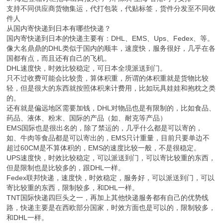
支持不同供应商货物集运，代打包装，代贴标签，货件分发至不同收
件人
从国内寄快递到日本有哪些快递？
国内寄快递到日本的快递主要有：DHL、EMS、Ups、Fedex、等。
像大名鼎鼎的DHL类似于国内的顺丰，速度快，服务很好，几乎在各
国都有点，而且还有自己的飞机。
DHL速度快，时效比较稳定，可日本全境派送到门。
只不过收费可能会比较贵，算体积重，所谓的体积重就是货物比较
轻，但是很大的东西就按照体积来计费用，比如玩具娃娃和抱枕之类
的。
还有就是偏远地区需要加钱，DHL对物品也是有限制的，比如食品、
药品、液体、粉末、国际的产品（如、耐克等产品）
EMS国际也是很出名的，除了禁运的，几乎什么都是可以寄的，
如、牛肉等食品都是可以寄出的，EMS只计重量，目前只要单边不
超过60CM是不算体积的，EMS的速度比较一般，不是很稳定。
UPS速度快，时效比较稳定，可以派送到门，可以寄比较重的东西，
但是限制也是比较多的，跟DHL一样。
Fedex联邦快递，速度快，时效稳定，服务好，可以派送到门，可以
寄比较重的东西，限制较多，和DHL一样。
TNT国际快递四巨头之一，再加上其他快递服务都有自己的优势线
路，快递主要是在西欧部分国家，时效方面也是可以的，限制较多，
和DHL一样。