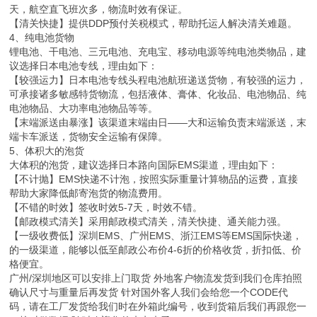
天，航空直飞班次多，物流时效有保证。
【清关快捷】提供DDP预付关税模式，帮助托运人解决清关难题。
4、纯电池货物
锂电池、干电池、三元电池、充电宝、移动电源等纯电池类物品，建
议选择日本电池专线，理由如下：
【较强运力】日本电池专线头程电池航班递送货物，有较强的运力，
可承接诸多敏感特货物流，包括液体、膏体、化妆品、电池物品、纯
电池物品、大功率电池物品等等。
【末端派送由暴涨】该渠道末端由日——大和运输负责末端派送，末
端卡车派送，货物安全运输有保障。
5、体积大的泡货
大体积的泡货，建议选择日本路向国际EMS渠道，理由如下：
【不计抛】EMS快递不计泡，按照实际重量计算物品的运费，直接
帮助大家降低邮寄泡货的物流费用。
【不错的时效】签收时效5-7天，时效不错。
【邮政模式清关】采用邮政模式清关，清关快捷、通关能力强。
【一级收费低】深圳EMS、广州EMS、浙江EMS等EMS国际快递，
的一级渠道，能够以低至邮政公布价4-6折的价格收货，折扣低、价
格便宜。
广州/深圳地区可以安排上门取货 外地客户物流发货到我们仓库拍照
确认尺寸与重量后再发货 针对国外客人我们会给您一个CODE代
码，请在工厂发货给我们时在外箱此编号，收到货箱后我们再跟您一