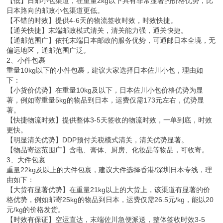
【低】日邮小包渠道，在重量2kg以下具有非常显著的价格优势，比
日本路向的邮政小包渠道更低。
【不错的时效】提供4-6天的物流签收时效，时效快捷。
【通关快捷】末端邮政模式清关，清关能力强，通关快捷。
【通邮范围广】依托末端日本邮政的服务优势，可通邮日本全境，无
偏远地区，通邮范围广泛。
2、小件包裹
重量10kg以下的小件包裹，建议大家选择日本佐川小包，理由如
下：
【小货价优势】在重量10kg及以下，日本佐川小包价格优势为显
著，例如寄重量5kg的物品到日本，运费仅需173元左右，优势显
著。
【快捷物流时效】提供整体3-5天签收的物流时效，一单到底，时效
更快。
【明显清关优势】DDP预付关税模式清关，清关优势显著。
【物品寄运范围广】含电、膏体、厨房、化妆品等物品，可收寄。
3、大件包裹
重量22kg及以上的大件包裹，建议大件选择香港/深圳日本专线，理
由如下：
【大货有显著优势】在重量21kg以上的大货上，该渠道有显著的价
格优势，例如邮寄25kg的物品到日本，运费仅需26.5元/kg，能以20
元/kg的价格发货。
【时效有保证】空运直达，末端佐川急便派送，整体签收时效3-5