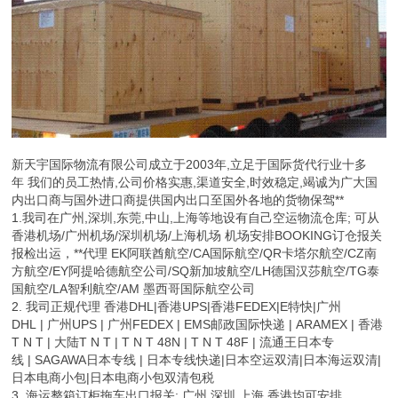
新天宇国际物流有限公司成立于2003年,立足于国际货代行业十多
年 我们的员工热情,公司价格实惠,渠道安全,时效稳定,竭诚为广大国
内出口商与国外进口商提供国内出口至国外各地的货物保驾**
1.我司在广州,深圳,东莞,中山,上海等地设有自己空运物流仓库; 可从
香港机场/广州机场/深圳机场/上海机场 机场安排BOOKING订仓报关
报检出运，**代理 EK阿联酋航空/CA国际航空/QR卡塔尔航空/CZ南
方航空/EY阿提哈德航空公司/SQ新加坡航空/LH德国汉莎航空/TG泰
国航空/LA智利航空/AM 墨西哥国际航空公司
2. 我司正规代理 香港DHL|香港UPS|香港FEDEX|E特快|广州
DHL | 广州UPS | 广州FEDEX | EMS邮政国际快递 | ARAMEX | 香港
T N T | 大陆T N T | T N T 48N | T N T 48F | 流通王日本专
线 | SAGAWA日本专线 | 日本专线快递|日本空运双清|日本海运双清|
日本电商小包|日本电商小包双清包税
3. 海运整箱订柜拖车出口报关: 广州 深圳 上海 香港均可安排