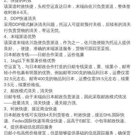
2、快捷的时效
该渠道时效快捷，头程空运直达日本，末端由佐川负责派送，整体签
收时效4-6天。
3、DDP快速清关
采用DDP模式解决清关问题，托运人可提前预付关税，后续有的清关
行负责货物的清关，寄运无忧。
4、末端派送优势
该渠道末端佐川急便负责派送，作为之一，佐川急便能为托运人提供
良好、、便捷、准确的末端派送服务，货物可跟踪至妥投。
日本邮政专线——日邮合作渠道，运价低廉
1、1kg以下有显著价格优势
空运直飞，与日本邮政合作打造的日邮专线渠道，重、续重小，邮寄
轻小件包裹有明显的优势。例如邮寄200克的物品到日本，运费仅需
32.5元左右。邮寄400克的物品到日本，运费仅需39.5元左右，续重
3.5元，续重价格低。
2、邮政模式清关，清关快
日邮专线，由于末端由日本邮政负责派送，因此采取邮政模式情况
——批量清关，清关快捷，通关能力强。
3、时效快捷、接近商业快递
日本邮政专线可实现快4天到货签收，时效快捷，接近DHL国际快
递、Fedex国际快递等商业快递，远高于E邮宝、小包等邮政快递。
4、提供基础信息跟踪服务
日邮小包虽然价格便宜，但是能够提供基础的信息跟踪服务，确保货