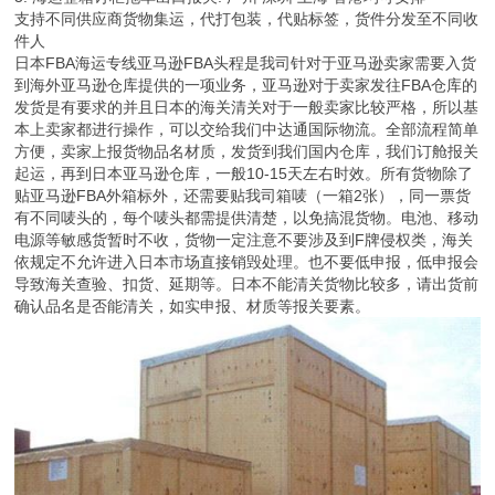
支持不同供应商货物集运，代打包装，代贴标签，货件分发至不同收
件人
日本FBA海运专线亚马逊FBA头程是我司针对于亚马逊卖家需要入货
到海外亚马逊仓库提供的一项业务，亚马逊对于卖家发往FBA仓库的
发货是有要求的并且日本的海关清关对于一般卖家比较严格，所以基
本上卖家都进行操作，可以交给我们中达通国际物流。全部流程简单
方便，卖家上报货物品名材质，发货到我们国内仓库，我们订舱报关
起运，再到日本亚马逊仓库，一般10-15天左右时效。所有货物除了
贴亚马逊FBA外箱标外，还需要贴我司箱唛（一箱2张），同一票货
有不同唛头的，每个唛头都需提供清楚，以免搞混货物。电池、移动
电源等敏感货暂时不收，货物一定注意不要涉及到F牌侵权类，海关
依规定不允许进入日本市场直接销毁处理。也不要低申报，低申报会
导致海关查验、扣货、延期等。日本不能清关货物比较多，请出货前
确认品名是否能清关，如实申报、材质等报关要素。