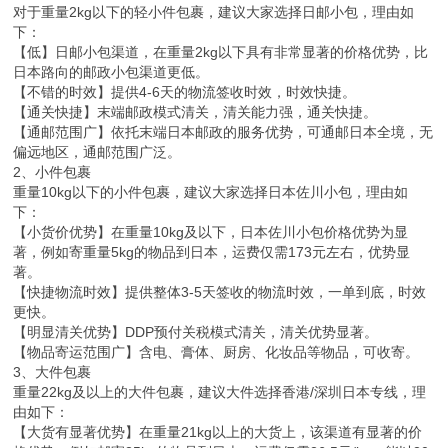
对于重量2kg以下的轻小件包裹，建议大家选择日邮小包，理由如
下：
【低】日邮小包渠道，在重量2kg以下具有非常显著的价格优势，比
日本路向的邮政小包渠道更低。
【不错的时效】提供4-6天的物流签收时效，时效快捷。
【通关快捷】末端邮政模式清关，清关能力强，通关快捷。
【通邮范围广】依托末端日本邮政的服务优势，可通邮日本全境，无
偏远地区，通邮范围广泛。
2、小件包裹
重量10kg以下的小件包裹，建议大家选择日本佐川小包，理由如
下：
【小货价优势】在重量10kg及以下，日本佐川小包价格优势为显
著，例如寄重量5kg的物品到日本，运费仅需173元左右，优势显
著。
【快捷物流时效】提供整体3-5天签收的物流时效，一单到底，时效
更快。
【明显清关优势】DDP预付关税模式清关，清关优势显著。
【物品寄运范围广】含电、膏体、厨房、化妆品等物品，可收寄。
3、大件包裹
重量22kg及以上的大件包裹，建议大件选择香港/深圳日本专线，理
由如下：
【大货有显著优势】在重量21kg以上的大货上，该渠道有显著的价