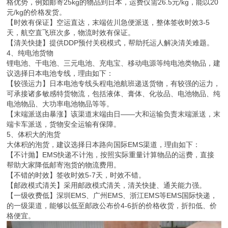
格优势，例如邮寄25kg的物品到日本，运费仅需26.5元/kg，能以20
元/kg的价格发货。
【时效有保证】空运直达，末端佐川急便派送，整体签收时效3-5
天，航空直飞班次多，物流时效有保证。
【清关快捷】提供DDP预付关税模式，帮助托运人解决清关难题。
4、纯电池货物
锂电池、干电池、三元电池、充电宝、移动电源等纯电池类物品，建
议选择日本电池专线，理由如下：
【较强运力】日本电池专线头程电池航班递送货物，有较强的运力，
可承接诸多敏感特货物流，包括液体、膏体、化妆品、电池物品、纯
电池物品、大功率电池物品等等。
【末端派送由暴涨】该渠道末端由日——大和运输负责末端派送，末
端卡车派送，货物安全运输有保障。
5、体积大的泡货
大体积的泡货，建议选择日本路向国际EMS渠道，理由如下：
【不计抛】EMS快递不计泡，按照实际重量计算物品的运费，直接
帮助大家降低邮寄泡货的物流费用。
【不错的时效】签收时效5-7天，时效不错。
【邮政模式清关】采用邮政模式清关，清关快捷、通关能力强。
【一级收费低】深圳EMS、广州EMS、浙江EMS等EMS国际快递，
的一级渠道，能够以低至邮政公布价4-6折的价格收货，折扣低、价
格便宜。