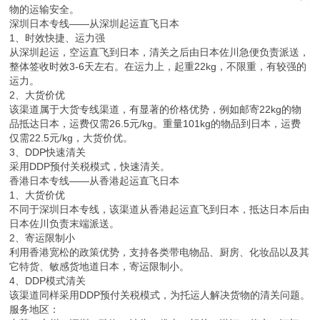
物的运输安全。
深圳日本专线——从深圳起运直飞日本
1、时效快捷、运力强
从深圳起运，空运直飞到日本，清关之后由日本佐川急便负责派送，
整体签收时效3-6天左右。在运力上，起重22kg，不限重，有较强的
运力。
2、大货价优
该渠道属于大货专线渠道，有显著的价格优势，例如邮寄22kg的物
品抵达日本，运费仅需26.5元/kg。重量101kg的物品到日本，运费
仅需22.5元/kg，大货价优。
3、DDP快速清关
采用DDP预付关税模式，快速清关。
香港日本专线——从香港起运直飞日本
1、大货价优
不同于深圳日本专线，该渠道从香港起运直飞到日本，抵达日本后由
日本佐川负责末端派送。
2、寄运限制小
利用香港宽松的政策优势，支持各类带电物品、厨房、化妆品以及其
它特货、敏感货地道日本，寄运限制小。
4、DDP模式清关
该渠道同样采用DDP预付关税模式，为托运人解决货物的清关问题。
服务地区：