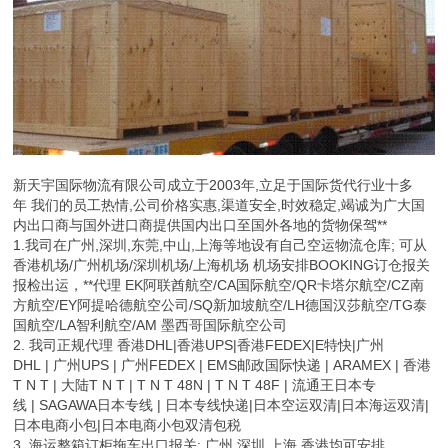
新天宇国际物流有限公司成立于2003年,立足于国际货代行业十多
年 我们的员工热情,公司价格实惠,渠道安全,时效稳定,竭诚为广大国
内出口商与国外进口商提供国内出口至国外各地的货物保驾**
1.我司在广州,深圳,东莞,中山,上海等地设有自己空运物流仓库; 可从
香港机场/广州机场/深圳机场/上海机场 机场安排BOOKING订仓报关
报检出运，**代理 EK阿联酋航空/CA国际航空/QR卡塔尔航空/CZ南
方航空/EY阿提哈德航空公司/SQ新加坡航空/LH德国汉莎航空/TG泰
国航空/LA智利航空/AM 墨西哥国际航空公司
2. 我司正规代理 香港DHL|香港UPS|香港FEDEX|E特快|广州
DHL | 广州UPS | 广州FEDEX | EMS邮政国际快递 | ARAMEX | 香港
T N T | 大陆T N T | T N T 48N | T N T 48F | 流通王日本专
线 | SAGAWA日本专线 | 日本专线快递|日本空运双清|日本海运双清|
日本电商小包|日本电商小包双清包税
3. 海运整箱订柜拖车出口报关: 广州 深圳 上海 香港均可安排