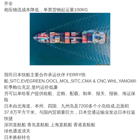
齐全
相应物流成本降低，单票货物起运量100KG
我司日本快船主要合作承运伙伴 FERRY快
船,SITC,EVEGREEN,OOCL,MOL,SITC,CMA & CNC,WHL,YANGMIN
旺季舱位充足,签约运价低廉
另可以单给客户提供租船、定舱、配载、制单、报关、报验、海运保
险
日本由北海道、本州、四国、九州岛及7200多个小岛组成,总面积
37.8万平方千米。与国内贸易量巨大，日本交通运输业发达日本往返
快捷
深圳直航船 青岛直航船 上海直航船 香港直航船
绿色通道清关
日本换标转仓