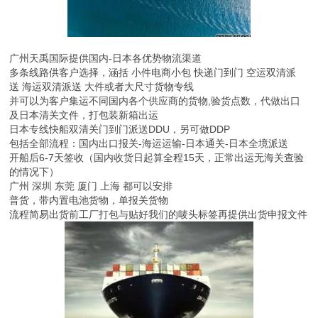
广州天禹国际提供国内-日本各优势物流渠道
多条线路供客户选择，涵括 小件电商小包 快递门到门 空运双清派
送 海运双清派送 大件或者大尺寸货物专线
并可以为客户集运不同国内各个供应商的货物,验货点数，代做出口
及日本清关文件，打包装新箱出运
日本专线快船双清关门到门派送DDU，另可做DDP
包括全部流程：国内出口报关-海运运输-日本通关-日本全境派送
开船后6-7天签收（国内收货日起算全程15天，正常出运无海关查验
的情况下）
广州 深圳 东莞 厦门 上海 都可以安排
普货，带内置电池货物，单报关货物
流程简易出货前工厂打包与贴好我们的唛头标签再提供出货申报文件