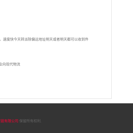
主。速度快今天转派除偏远地址明天或者明天都可以收到件
行业向现代物流
应链有限公司
保留所有权利.