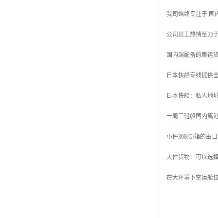
我司始终专注于 国
公司员工热情至力
国内端配备的集运
日本快船专线提供
日本快船：私人地址
一周三班船国内离
小件30KG/箱的由
大件货物：可以选
在大环境下空运舱