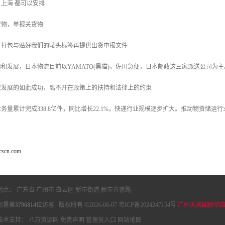
门 上海 都可以安排
货物，单报关货物
厂打包与贴好我们的唛头标签再提供出货申报文件
和发展，日本物流目前以YAMATO(黑猫)，佐川急便，日本邮政这三家派送公司为
流发展的如此成功，离不开在政策上的扶持和法律上的约束
务量累计完成338.8亿件，同比增长22.1%，快递行业规模逐步扩大。推动物资储运
icscn.com
地点： 广东省 广州市 白云区 新市街道 新市齐富路
您是第
3796814
位访客 版权所有 ©2026-08-07
粤ICP备2024247154号
广州天禹国际供
技术支持：
八方资源网
免责声明
管理员入口
网站地图