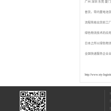
广州 深圳 东莞 厦
普货，带内置电池
流程简易出货前工
绿色物流技术的应用
日本之所以绿色物
全国快递服务企业业
http://www.xty-logist