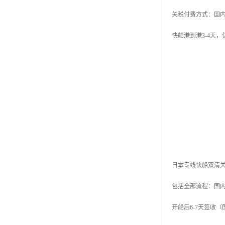
关税付费方式：国内
快船港到港3-4天
日本专线快船双清关
包括全部流程：国内
开船后6-7天签收