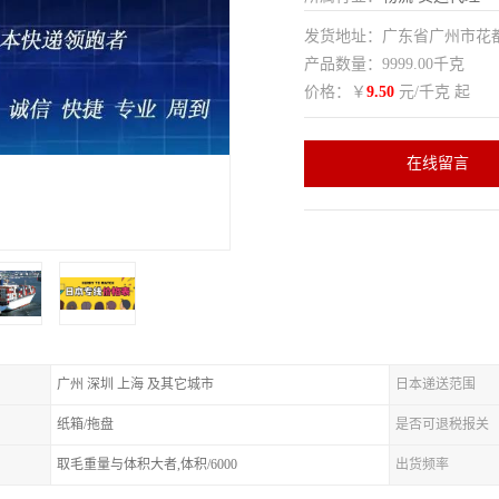
发货地址：广东省广州市花
产品数量：9999.00千克
价格：￥
9.50
元/千克 起
在线留言
广州 深圳 上海 及其它城市
日本递送范围
纸箱/拖盘
是否可退税报关
取毛重量与体积大者,体积/6000
出货频率