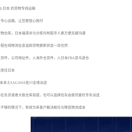
内-日本 的货物专线运输
于专心运输，让您更放心拖付
货物仓库，日本端清关与分拣均有配华人更方便无缝沟通
全程在线物流信息追踪货物更新状态一目也然
货件，公司地址件，入海外仓货件，入日本FBA亚马逊仓
港发往日本
日本本土SAGAWA佐川全境派送
择在东京或者大阪仓库自提，也可以选择包车由我司委托专车派送
位不够的情况下，有效为各客户解决舱位与降低物流成本