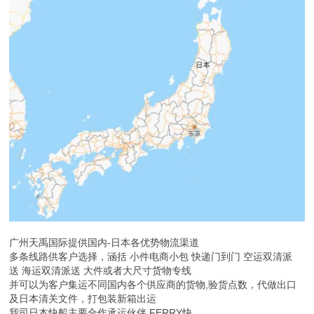
广州天禹国际提供国内-日本各优势物流渠道
多条线路供客户选择，涵括 小件电商小包 快递门到门 空运双清派
送 海运双清派送 大件或者大尺寸货物专线
并可以为客户集运不同国内各个供应商的货物,验货点数，代做出口
及日本清关文件，打包装新箱出运
我司日本快船主要合作承运伙伴 FERRY快
船,SITC,EVEGREEN,OOCL,MOL,SITC,CMA & CNC,WHL,YANGMIN
旺季舱位充足,签约运价低廉
另可以单给客户提供租船、定舱、配载、制单、报关、报验、海运保
险
日本由北海道、本州、四国、九州岛及7200多个小岛组成,总面积
37.8万平方千米。与国内贸易量巨大，日本交通运输业发达日本往返
快捷