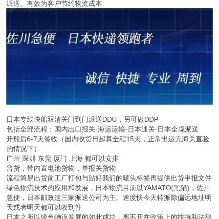
开船后6-7天签收（国内收货日起算全程15天，正常出运无海关查验
的情况下）
广州 深圳 东莞 厦门 上海 都可以安排
普货，带内置电池货物，单报关货物
流程简易出货前工厂打包与贴好我们的唛头标签再提供出货申报文件
绿色物流技术的应用和发展，日本物流目前以YAMATO(黑猫)，佐川
急便，日本邮政这三家派送公司为主。速度快今天转派除偏远地址明
天或者明天都可以收到件
日本之所以绿色物流发展的如此成功，离不开在政策上的扶持和法律
上的约束
全国快递服务企业业务量累计完成338.8亿件，同比增长22.1%，快
递行业规模逐步扩大。推动物资储运行业向现代物流
m.elisom.b2b168.com
返回目录页
回到顶部
版权所有：广州天禹国际供应链有限公司
地址：广东省 广州市 白云区 新市齐富路
投诉举报