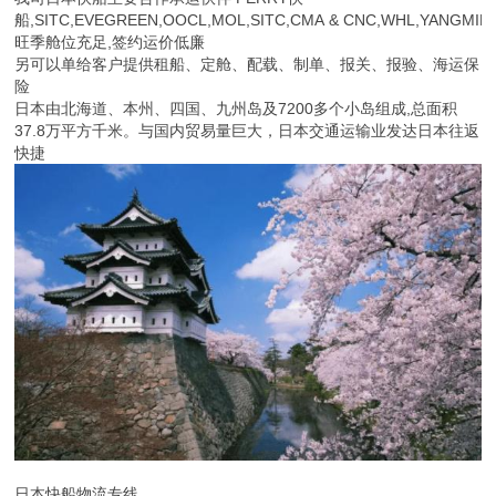
日本快船物流专线
成熟渠道时效稳定，清关能力强日本通关快拆柜改派快
货物到海运港转到机场走单票清关模式，每票货物之前如有清关问题
互不影响
出货需要提供我司格式的INVOICE与箱单模版申报清楚，单批货物单
号发运的限10个以内货物品名