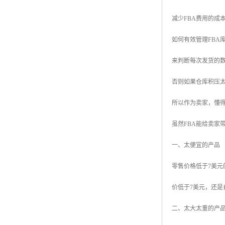
减少FBA费用的成
如何有效管理FBA
来判断每次发货的
否则如果仓库积压
所以作为卖家，懂
虽然FBA能给卖家
一、太便宜的产品
零售价格低于7美元
价低于7美元，还是
二、太大太重的产