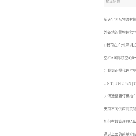
物流信息
新天宇国际物流有限
外各地的货物保驾*
1.我司在广州,深圳
空/CA国际航空/Q
2. 我司正规代理 中国香
T N T | T N 
3. 海运整箱订柜拖
支持不同供应商货
如何有效管理FBA
通过上面的简单介绍