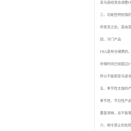
亚马逊经常会调整F
三、功能性特别强
你发货之后，是由
四、冷门产品
FBA是有仓储费的
存储时间已经超过
所以不能把亚马逊
五、季节性太强的
季节性、节日性产品
要是滞销，总不能
六、明令禁止的危