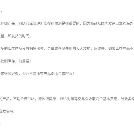
本。
库存呢？先，FBA仓库管理对库存的预测是很重要的，因为商品从国内发往日本的海
数量，和发货的时间。
太多的库存产品没有销售出去，会造成仓储费用的大大增加；反过来，如果库存产品不
得控制库存，为重要！
带来很多好处，但并不是所有产品都适合做FBA！
的产品，不适合做FBA。原因很简单，FBA对每笔交易会收取几个基本费用，导致
自发货吧。
品