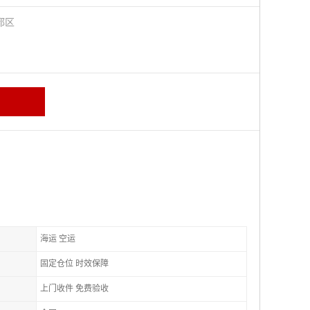
都区
海运 空运
固定仓位 时效保障
上门收件 免费验收