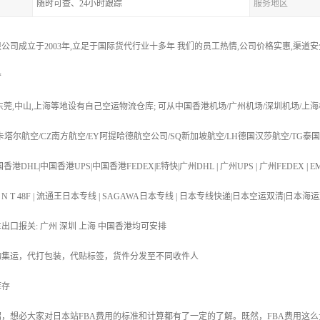
随时可查、24小时跟踪
服务地区
公司成立于2003年,立足于国际货代行业十多年 我们的员工热情,公司价格实惠,渠道
*
,东莞,中山,上海等地设有自己空运物流仓库; 可从中国香港机场/广州机场/深圳机场/上海
R卡塔尔航空/CZ南方航空/EY阿提哈德航空公司/SQ新加坡航空/LH德国汉莎航空/TG泰
港DHL|中国香港UPS|中国香港FEDEX|E特快|广州DHL | 广州UPS | 广州FEDEX | EM
T 48N | T N T 48F | 流通王日本专线 | SAGAWA日本专线 | 日本专线快递|日本空运
车出口报关: 广州 深圳 上海 中国香港均可安排
物集运，代打包装，代贴标签，货件分发至不同收件人
库存
，想必大家对日本站FBA费用的标准和计算都有了一定的了解。既然，FBA费用这么