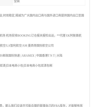
全国
安全,时效稳定,竭诚为广大国内出口商与国外进口商提供国内出口至国
机场 机场安排BOOKING订仓报关报检出运，**代理 EK阿联酋航
国航空/LA智利航空/AM 墨西哥国际航空公司
S邮政国际快递 | ARAMEX | 中国香港T N T | 大陆
双清|日本海运双清|日本电商小包|日本电商小包双清包税
贵，那么我们应该尽可能合理的管理自己的FBA库存，才能够有效