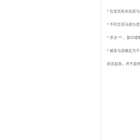
* 在发货前未向亚
* 不符合亚马逊与
* 非法 ** 、复印
* 被亚马逊确定为
综合起来，并不是所