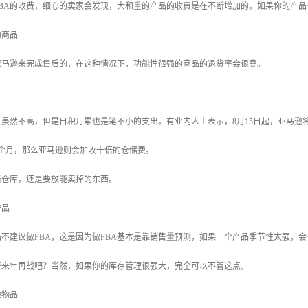
BA的收费，细心的卖家会发现，大和重的产品的收费是在不断增加的。如果你的产品
的商品
亚马逊来完成售后的，在这种情况下，功能性很强的商品的退货率会很高。
，虽然不高，但是日积月累也是笔不小的支出。有业内人士表示，8月15日起，亚马
6个月，那么亚马逊则会加收十倍的仓储费。
当仓库，还是要放能卖掉的东西。
产品
不建议做FBA，这是因为做FBA基本是靠销售量预测，如果一个产品季节性太强，
等来年再战吧？当然，如果你的库存管理很强大，完全可以不管这点。
险物品