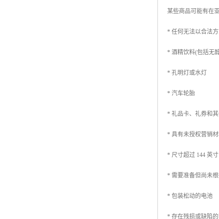
某些商品可能有在亚
* 任何无法以合法
* 酒精饮料(包括无
* 孔明灯或水灯
* 汽车轮胎
* 礼品卡、礼券和
* 具有未授权营销
* 尺寸超过 144 英寸
* 需要准备但尚未
* 包装松动的电池
* 存在残损或缺陷