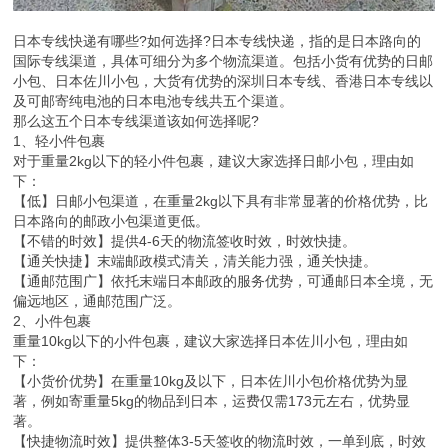
日本专线快递有哪些?如何选择?日本专线快递，指的是日本路向的
国际专线渠道，具体可细分为多个物流渠道。包括小货有优势的日邮
小包、日本佐川小包，大货有优势的深圳日本专线、香港日本专线以
及可邮寄纯电池的日本电池专线共五个渠道。
那么这五个日本专线渠道该如何选择呢?
1、轻小件包裹
对于重量2kg以下的轻小件包裹，建议大家选择日邮小包，理由如
下：
【低】日邮小包渠道，在重量2kg以下具有非常显著的价格优势，比
日本路向的邮政小包渠道更低。
【不错的时效】提供4-6天的物流签收时效，时效快捷。
【通关快捷】末端邮政模式清关，清关能力强，通关快捷。
【通邮范围广】依托末端日本邮政的服务优势，可通邮日本全境，无
偏远地区，通邮范围广泛。
2、小件包裹
重量10kg以下的小件包裹，建议大家选择日本佐川小包，理由如
下：
【小货价优势】在重量10kg及以下，日本佐川小包价格优势为显
著，例如寄重量5kg的物品到日本，运费仅需173元左右，优势显
著。
【快捷物流时效】提供整体3-5天签收的物流时效，一单到底，时效