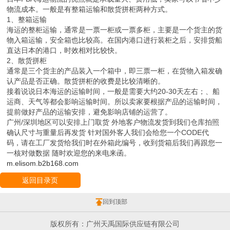
物流成本。一般是有整箱运输和散货拼柜两种方式。
1、整箱运输
海运的整柜运输，通常是一票一柜或一票多柜，主要是一个货主的货
物入箱运输，安全箱也比较高。在国内港口进行装柜之后，安排货船
直达日本的港口，时效相对比较快。
2、散货拼柜
通常是三个货主的产品装入一个箱中，即三票一柜，在货物入箱发确
认产品是否正确。散货拼柜的收费是比较清晰的。
接着说说日本海运的运输时间，一般是需要大约20-30天左右；、船
运商、天气等都会影响运输时间。所以卖家要根据产品的运输时间，
提前做好产品的运输安排，避免影响店铺的运营了。
广州/深圳地区可以安排上门取货 外地客户物流发货到我们仓库拍照
确认尺寸与重量后再发货 针对国外客人我们会给您一个CODE代
码，请在工厂发货给我们时在外箱此编号，收到货箱后我们再跟您一
一核对做数据 随时欢迎您的来电来函。
m.elisom.b2b168.com
返回目录页
回到顶部
版权所有：广州天禹国际供应链有限公司