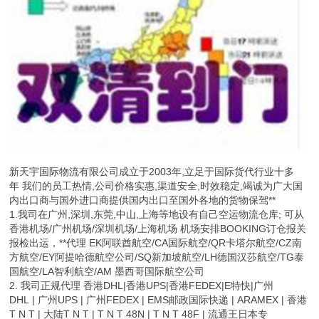
新天宇国际物流有限公司成立于2003年,立足于国际货代行业十多
年 我们的员工热情,公司价格实惠,渠道安全,时效稳定,竭诚为广大国
内出口商与国外进口商提供国内出口至国外各地的货物保驾**
1.我司在广州,深圳,东莞,中山,上海等地设有自己空运物流仓库; 可从
香港机场/广州机场/深圳机场/上海机场 机场安排BOOKING订仓报关
报检出运，**代理 EK阿联酋航空/CA国际航空/QR卡塔尔航空/CZ南
方航空/EY阿提哈德航空公司/SQ新加坡航空/LH德国汉莎航空/TG泰
国航空/LA智利航空/AM 墨西哥国际航空公司
2. 我司正规代理 香港DHL|香港UPS|香港FEDEX|E特快|广州
DHL | 广州UPS | 广州FEDEX | EMS邮政国际快递 | ARAMEX | 香港
T N T | 大陆T N T | T N T 48N | T N T 48F | 流通王日本专