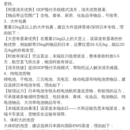
更快。
【明显清关优势】DDP预付关税模式清关，清关优势显著。
【物品寄运范围广】含电、膏体、厨房、化妆品等物品，可收寄。
3、大件包裹
重量22kg及以上的大件包裹，建议大件选择香港/深圳日本专线，理
由如下：
【大货有显著优势】在重量21kg以上的大货上，该渠道有显著的价
格优势，例如邮寄25kg的物品到日本，运费仅需26.5元/kg，能以20
元/kg的价格发货。
【时效有保证】空运直达，末端佐川急便派送，整体签收时效3-5
天，航空直飞班次多，物流时效有保证。
【清关快捷】提供DDP预付关税模式，帮助托运人解决清关难题。
4、纯电池货物
锂电池、干电池、三元电池、充电宝、移动电源等纯电池类物品，建
议选择日本电池专线，理由如下：
【较强运力】日本电池专线头程电池航班递送货物，有较强的运力，
可承接诸多敏感特货物流，包括液体、膏体、化妆品、电池物品、纯
电池物品、大功率电池物品等等。
【末端派送由暴涨】该渠道末端由日——大和运输负责末端派送，末
端卡车派送，货物安全运输有保障。
5、体积大的泡货
大体积的泡货，建议选择日本路向国际EMS渠道，理由如下：