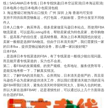
线 | SAGAWA日本专线 | 日本专线快递|日本空运双清|日本海运双清|
日本电商小包|日本电商小包双清包税
3. 海运整箱订柜拖车出口报关: 广州 深圳 上海 香港均可安排
支持不同供应商货物集运，代打包装，代贴标签，货件分发至不同收
件人
日本人口集中，购买率高，很多卖家做亚马逊日本站点。而使用FBA
物流渠道，可以提高Listing排名，帮助卖家成为特色卖家，抢夺购物
车，提高客户的信任度，提高销售额。再加上日本离我国也比较近，
卖家一般都是选择FBA物流。但由于日本清关很严，我们需要找一家
的日本fba，提供货物运输的业务，那么哪一家比较好呢?
日本FBA
，是选择日本专线渠道的FBA，有了专线渠道一般很少能出现问题。
而且能开通专线渠道的，实力也不会差。
第二，看FBA的发展规模。的资产规模、仓库地址、服务优势等等，
是能实地考察一下，了解真实情况。
第三，了解FBA的清关能力。众所周知，日本清关是很严的，而且亚
马逊也不会为卖家的提供清关工作，所以我们需要清关能力强的亚马
逊FBA帮我们清关，避免在清关时停留时间太久，影响入仓的时效。
所以大家在选择FBA时，还是谨慎性好，可以通过以上几个方面筛选
出合适的FBA。