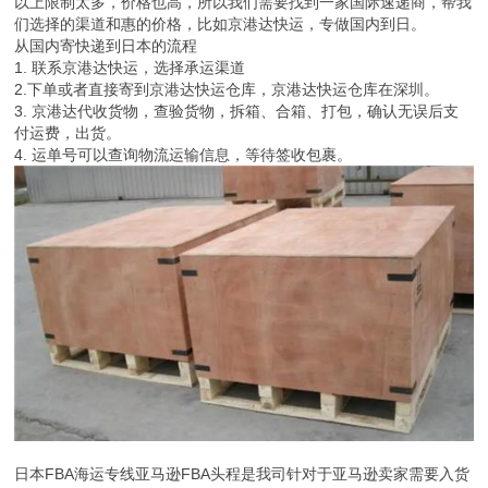
以上限制太多，价格也高，所以我们需要找到一家国际速递商，帮我
们选择的渠道和惠的价格，比如京港达快运，专做国内到日。
从国内寄快递到日本的流程
1. 联系京港达快运，选择承运渠道
2.下单或者直接寄到京港达快运仓库，京港达快运仓库在深圳。
3. 京港达代收货物，查验货物，拆箱、合箱、打包，确认无误后支
付运费，出货。
4. 运单号可以查询物流运输信息，等待签收包裹。
日本FBA海运专线亚马逊FBA头程是我司针对于亚马逊卖家需要入货