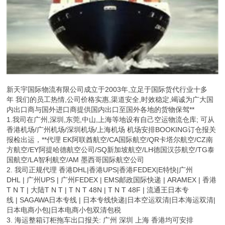
新天宇国际物流有限公司成立于2003年,立足于国际货代行业十多
年 我们的员工热情,公司价格实惠,渠道安全,时效稳定,竭诚为广大国
内出口商与国外进口商提供国内出口至国外各地的货物保驾**
1.我司在广州,深圳,东莞,中山,上海等地设有自己空运物流仓库; 可从
香港机场/广州机场/深圳机场/上海机场 机场安排BOOKING订仓报关
报检出运，**代理 EK阿联酋航空/CA国际航空/QR卡塔尔航空/CZ南
方航空/EY阿提哈德航空公司/SQ新加坡航空/LH德国汉莎航空/TG泰
国航空/LA智利航空/AM 墨西哥国际航空公司
2. 我司正规代理 香港DHL|香港UPS|香港FEDEX|E特快|广州
DHL | 广州UPS | 广州FEDEX | EMS邮政国际快递 | ARAMEX | 香港
T N T | 大陆T N T | T N T 48N | T N T 48F | 流通王日本专
线 | SAGAWA日本专线 | 日本专线快递|日本空运双清|日本海运双清|
日本电商小包|日本电商小包双清包税
3. 海运整箱订柜拖车出口报关: 广州 深圳 上海 香港均可安排