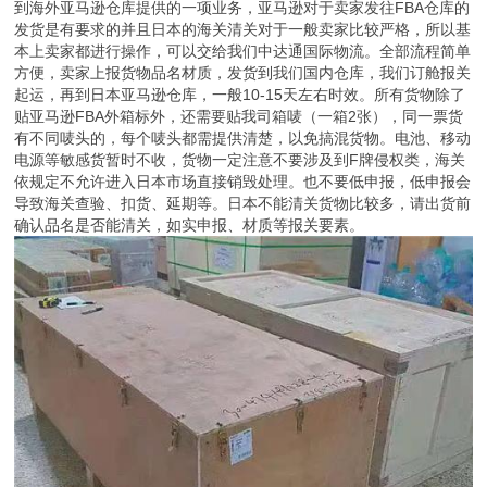
到海外亚马逊仓库提供的一项业务，亚马逊对于卖家发往FBA仓库的
发货是有要求的并且日本的海关清关对于一般卖家比较严格，所以基
本上卖家都进行操作，可以交给我们中达通国际物流。全部流程简单
方便，卖家上报货物品名材质，发货到我们国内仓库，我们订舱报关
起运，再到日本亚马逊仓库，一般10-15天左右时效。所有货物除了
贴亚马逊FBA外箱标外，还需要贴我司箱唛（一箱2张），同一票货
有不同唛头的，每个唛头都需提供清楚，以免搞混货物。电池、移动
电源等敏感货暂时不收，货物一定注意不要涉及到F牌侵权类，海关
依规定不允许进入日本市场直接销毁处理。也不要低申报，低申报会
导致海关查验、扣货、延期等。日本不能清关货物比较多，请出货前
确认品名是否能清关，如实申报、材质等报关要素。