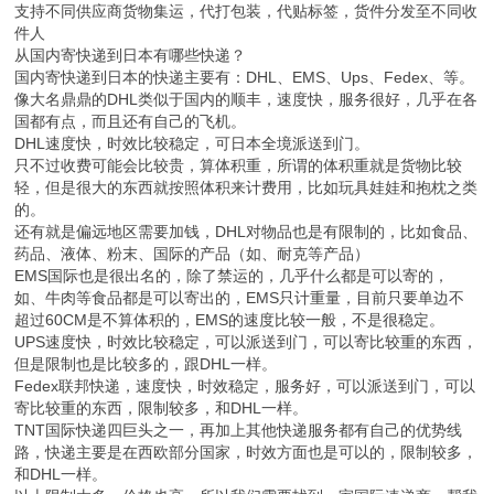
支持不同供应商货物集运，代打包装，代贴标签，货件分发至不同收
件人
从国内寄快递到日本有哪些快递？
国内寄快递到日本的快递主要有：DHL、EMS、Ups、Fedex、等。
像大名鼎鼎的DHL类似于国内的顺丰，速度快，服务很好，几乎在各
国都有点，而且还有自己的飞机。
DHL速度快，时效比较稳定，可日本全境派送到门。
只不过收费可能会比较贵，算体积重，所谓的体积重就是货物比较
轻，但是很大的东西就按照体积来计费用，比如玩具娃娃和抱枕之类
的。
还有就是偏远地区需要加钱，DHL对物品也是有限制的，比如食品、
药品、液体、粉末、国际的产品（如、耐克等产品）
EMS国际也是很出名的，除了禁运的，几乎什么都是可以寄的，
如、牛肉等食品都是可以寄出的，EMS只计重量，目前只要单边不
超过60CM是不算体积的，EMS的速度比较一般，不是很稳定。
UPS速度快，时效比较稳定，可以派送到门，可以寄比较重的东西，
但是限制也是比较多的，跟DHL一样。
Fedex联邦快递，速度快，时效稳定，服务好，可以派送到门，可以
寄比较重的东西，限制较多，和DHL一样。
TNT国际快递四巨头之一，再加上其他快递服务都有自己的优势线
路，快递主要是在西欧部分国家，时效方面也是可以的，限制较多，
和DHL一样。