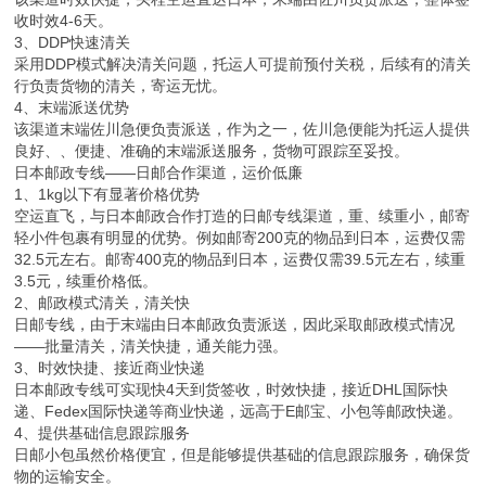
收时效4-6天。
3、DDP快速清关
采用DDP模式解决清关问题，托运人可提前预付关税，后续有的清关
行负责货物的清关，寄运无忧。
4、末端派送优势
该渠道末端佐川急便负责派送，作为之一，佐川急便能为托运人提供
良好、、便捷、准确的末端派送服务，货物可跟踪至妥投。
日本邮政专线——日邮合作渠道，运价低廉
1、1kg以下有显著价格优势
空运直飞，与日本邮政合作打造的日邮专线渠道，重、续重小，邮寄
轻小件包裹有明显的优势。例如邮寄200克的物品到日本，运费仅需
32.5元左右。邮寄400克的物品到日本，运费仅需39.5元左右，续重
3.5元，续重价格低。
2、邮政模式清关，清关快
日邮专线，由于末端由日本邮政负责派送，因此采取邮政模式情况
——批量清关，清关快捷，通关能力强。
3、时效快捷、接近商业快递
日本邮政专线可实现快4天到货签收，时效快捷，接近DHL国际快
递、Fedex国际快递等商业快递，远高于E邮宝、小包等邮政快递。
4、提供基础信息跟踪服务
日邮小包虽然价格便宜，但是能够提供基础的信息跟踪服务，确保货
物的运输安全。