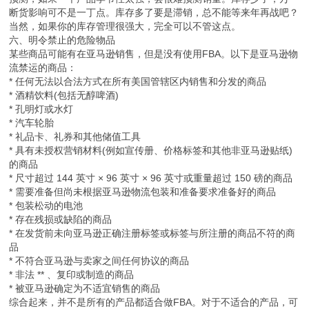
断货影响可不是一丁点。库存多了要是滞销，总不能等来年再战吧？
当然，如果你的库存管理很强大，完全可以不管这点。
六、明令禁止的危险物品
某些商品可能有在亚马逊销售，但是没有使用FBA。以下是亚马逊物
流禁运的商品：
* 任何无法以合法方式在所有美国管辖区内销售和分发的商品
* 酒精饮料(包括无醇啤酒)
* 孔明灯或水灯
* 汽车轮胎
* 礼品卡、礼券和其他储值工具
* 具有未授权营销材料(例如宣传册、价格标签和其他非亚马逊贴纸)
的商品
* 尺寸超过 144 英寸 × 96 英寸 × 96 英寸或重量超过 150 磅的商品
* 需要准备但尚未根据亚马逊物流包装和准备要求准备好的商品
* 包装松动的电池
* 存在残损或缺陷的商品
* 在发货前未向亚马逊正确注册标签或标签与所注册的商品不符的商
品
* 不符合亚马逊与卖家之间任何协议的商品
* 非法 ** 、复印或制造的商品
* 被亚马逊确定为不适宜销售的商品
综合起来，并不是所有的产品都适合做FBA。对于不适合的产品，可