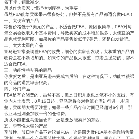
名下降，销量减少。
所以作为卖家，懂得控制库存，为重要！
虽然FBA能给卖家带来很多好处，但并不是所有产品都适合做FBA！
一、太便宜的产品
零售价格低于7美元的产品，不适合做FBA。原因很简单，FBA对每
笔交易会收取几个基本费用，导致卖家的成本增加很多，太便宜的产
品也就无利可图。如果你的产品零售价低于7美元，还是自发货吧。
二、太大太重的产品
亚马逊经常会调整FBA的收费，细心的卖家会发现，大和重的产品的
收费是在不断增加的。如果你的产品很大很重，或者是抛货的，都不
适合做FBA。
三、功能性特别强的商品
你发货之后，是由亚马逊来完成售后的，在这种情况下，功能性很强
的商品的退货率会很高。
四、冷门产品
FBA是有仓储费的，虽然不高，但是日积月累也是笔不小的支出。有
业内人士表示，8月15日起，亚马逊将会对物流仓库进行进一步调
整，卖家朋友需要注意，如果一些产品存储时间已经超过6个月，那
么亚马逊则会加收十倍的仓储费。
所以不能把亚马逊当仓库，还是要放能卖掉的东西。
五、季节性太强的产品
季节性、节日性产品不建议做FBA，这是因为做FBA基本是靠销售量
预测，如果一个产品季节性太强，会很难预测销量。库存少了，万一