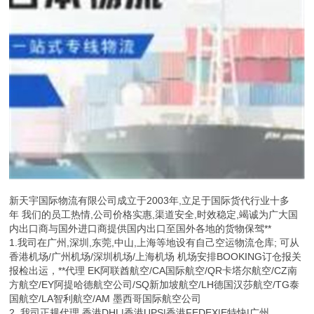
新天宇国际物流有限公司成立于2003年,立足于国际货代行业十多
年 我们的员工热情,公司价格实惠,渠道安全,时效稳定,竭诚为广大国
内出口商与国外进口商提供国内出口至国外各地的货物保驾**
1.我司在广州,深圳,东莞,中山,上海等地设有自己空运物流仓库; 可从
香港机场/广州机场/深圳机场/上海机场 机场安排BOOKING订仓报关
报检出运，**代理 EK阿联酋航空/CA国际航空/QR卡塔尔航空/CZ南
方航空/EY阿提哈德航空公司/SQ新加坡航空/LH德国汉莎航空/TG泰
国航空/LA智利航空/AM 墨西哥国际航空公司
2. 我司正规代理 香港DHL|香港UPS|香港FEDEX|E特快|广州