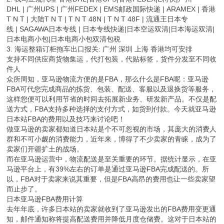
DHL | 广州UPS | 广州FEDEX | EMS邮政国际快递 | ARAMEX | 香港
T N T | 大陆T N T | T N T 48N | T N T 48F | 流通王日本专
线 | SAGAWA日本专线 | 日本专线快递|日本空运双清|日本海运双清|
日本电商小包|日本电商小包双清包税
3. 海运整箱订柜拖车出口报关: 广州 深圳 上海 香港均可安排
支持不同供应商货物集运，代打包装，代贴标签，货件分发至不同收
件人
众所周知，亚马逊物流方便的是FBA，那么什么是FBA呢：亚马逊
FBA可代您完成商品的拣货、包装、配送、客服以及退换货等服务，
这样您便可以利用节省的时间去拓展新业务、研发新产品。不仅是配
送方式，FBA支持多种选择的支付方式，如货到付款。今天就亚马逊
日本站FBA的费用以及技巧来讨论吧！
做亚马逊的卖家都知道日本站是个不可忽视的市场，其庞大的消费人
群和不可小觑的消费能力，近年来，博得了不少卖家的青睐，成为了
卖家们开疆扩土的战场。
而在亚马逊运营中，物流配送是至关重要的环节。据统计显示，在亚
马逊平台上，有39%左右的订单是通过亚马逊FBA完成配送的。所
以，FBA对于卖家来说其重要，但是FBA高昂的费用也让一些卖家望
而止步了。
日本亚马逊FBA费用计算
去年年底，许多日本站的卖家就收到了亚马逊发出的FBA费用变更通
知，邮件通知称将提高配送费用并降低月度仓储费。这对于日本站的