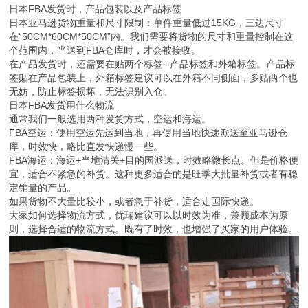
日本FBA发货时，产品包装以及产品标签
日本亚马逊货物重量和尺寸限制：单件重量低过15KG，三边尺寸
在“50CM*60CM*50CM”内。我们需要将货物的尺寸和重量控制在这
个范围内，当送到FBA仓库时，才会被接收。
在产品发货时，还需要在贴两个标签--产品标签和外箱标签。产品标
签贴在产品包装上，外箱标签建议可以在外箱不同侧面，多贴两个也
无妨，防止标签损坏，无法识别入仓。
日本FBA发货用什么物流
通常我们一般选用两种发货方式，空运和海运。
FBA空运：使用空运先运到当地，再使用当地快递派送至亚马逊仓
库，时效快，略比直发快递慢一些。
FBA海运：海运+当地清关+目的国派送，时效略微长点。但是价格便
宜，适合不紧急的补货。这种更多适合的是旺季大批量补货或者有稳
定销量的产品。
如果货物不大量比较小，或者急于补货，适合走国际快递。
大家如何选择物流方式，优瑞建议可以以时效为准，兼顾成本为原
则，选择合适的物流方式。既有了时效，也增强了买家的用户体验。