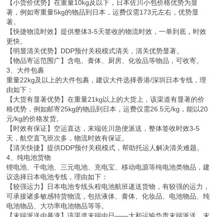
【小货价优势】在重量10kg及以下，日本佐川小包价格优势为显
著，例如寄重量5kg的物品到日本，运费仅需173元左右，优势显
著。
【快捷物流时效】提供整体3-5天签收的物流时效，一单到底，时效
更快。
【明显清关优势】DDP预付关税模式清关，清关优势显著。
【物品寄运范围广】含电、膏体、厨房、化妆品等物品，可收寄。
3、大件包裹
重量22kg及以上的大件包裹，建议大件选择香港/深圳日本专线，理
由如下：
【大货有显著优势】在重量21kg以上的大货上，该渠道有显著的价
格优势，例如邮寄25kg的物品到日本，运费仅需26.5元/kg，能以20
元/kg的价格发货。
【时效有保证】空运直达，末端佐川急便派送，整体签收时效3-5
天，航空直飞班次多，物流时效有保证。
【清关快捷】提供DDP预付关税模式，帮助托运人解决清关难题。
4、纯电池货物
锂电池、干电池、三元电池、充电宝、移动电源等纯电池类物品，建
议选择日本电池专线，理由如下：
【较强运力】日本电池专线头程电池航班递送货物，有较强的运力，
可承接诸多敏感特货物流，包括液体、膏体、化妆品、电池物品、纯
电池物品、大功率电池物品等等。
【末端派送由暴涨】该渠道末端由日——大和运输负责末端派送，末