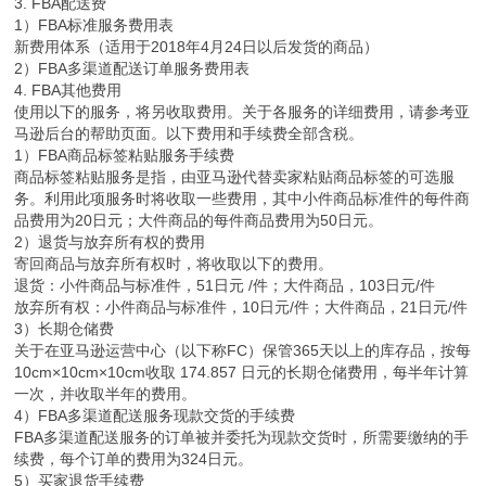
3. FBA配送费
1）FBA标准服务费用表
新费用体系（适用于2018年4月24日以后发货的商品）
2）FBA多渠道配送订单服务费用表
4. FBA其他费用
使用以下的服务，将另收取费用。关于各服务的详细费用，请参考亚
马逊后台的帮助页面。以下费用和手续费全部含税。
1）FBA商品标签粘贴服务手续费
商品标签粘贴服务是指，由亚马逊代替卖家粘贴商品标签的可选服
务。利用此项服务时将收取一些费用，其中小件商品标准件的每件商
品费用为20日元；大件商品的每件商品费用为50日元。
2）退货与放弃所有权的费用
寄回商品与放弃所有权时，将收取以下的费用。
退货：小件商品与标准件，51日元 /件；大件商品，103日元/件
放弃所有权：小件商品与标准件，10日元/件；大件商品，21日元/件
3）长期仓储费
关于在亚马逊运营中心（以下称FC）保管365天以上的库存品，按每
10cm×10cm×10cm收取 174.857 日元的长期仓储费用，每半年计算
一次，并收取半年的费用。
4）FBA多渠道配送服务现款交货的手续费
FBA多渠道配送服务的订单被并委托为现款交货时，所需要缴纳的手
续费，每个订单的费用为324日元。
5）买家退货手续费