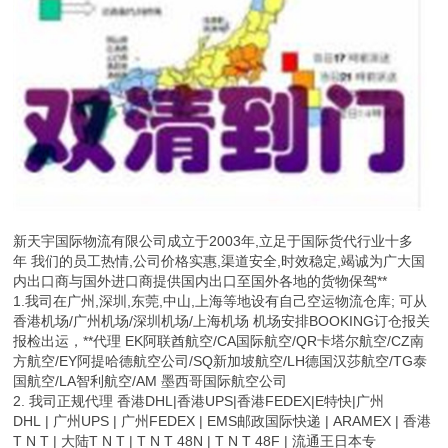
新天宇国际物流有限公司成立于2003年,立足于国际货代行业十多
年 我们的员工热情,公司价格实惠,渠道安全,时效稳定,竭诚为广大国
内出口商与国外进口商提供国内出口至国外各地的货物保驾**
1.我司在广州,深圳,东莞,中山,上海等地设有自己空运物流仓库; 可从
香港机场/广州机场/深圳机场/上海机场 机场安排BOOKING订仓报关
报检出运，**代理 EK阿联酋航空/CA国际航空/QR卡塔尔航空/CZ南
方航空/EY阿提哈德航空公司/SQ新加坡航空/LH德国汉莎航空/TG泰
国航空/LA智利航空/AM 墨西哥国际航空公司
2. 我司正规代理 香港DHL|香港UPS|香港FEDEX|E特快|广州
DHL | 广州UPS | 广州FEDEX | EMS邮政国际快递 | ARAMEX | 香港
T N T | 大陆T N T | T N T 48N | T N T 48F | 流通王日本专