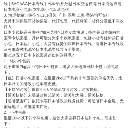
线 | SAGAWA日本专线 | 日本专线快递|日本空运双清|日本海运双清|
日本电商小包|日本电商小包双清包税
3. 海运整箱订柜拖车出口报关: 广州 深圳 上海 香港均可安排
支持不同供应商货物集运，代打包装，代贴标签，货件分发至不同收
件人
日本专线快递有哪些?如何选择?日本专线快递，指的是日本路向的
国际专线渠道，具体可细分为多个物流渠道。包括小货有优势的日邮
小包、日本佐川小包，大货有优势的深圳日本专线、香港日本专线以
及可邮寄纯电池的日本电池专线共五个渠道。
那么这五个日本专线渠道该如何选择呢?
1、轻小件包裹
对于重量2kg以下的轻小件包裹，建议大家选择日邮小包，理由如
下：
【低】日邮小包渠道，在重量2kg以下具有非常显著的价格优势，比
日本路向的邮政小包渠道更低。
【不错的时效】提供4-6天的物流签收时效，时效快捷。
【通关快捷】末端邮政模式清关，清关能力强，通关快捷。
【通邮范围广】依托末端日本邮政的服务优势，可通邮日本全境，无
偏远地区，通邮范围广泛。
2、小件包裹
重量10kg以下的小件包裹，建议大家选择日本佐川小包，理由如
下：