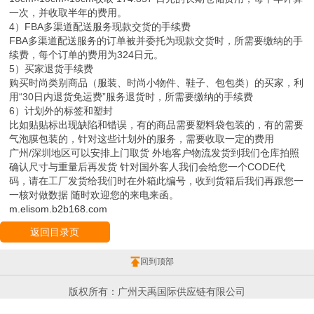
一次，并收取半年的费用。
4）FBA多渠道配送服务现款交货的手续费
FBA多渠道配送服务的订单被并委托为现款交货时，所需要缴纳的手
续费，每个订单的费用为324日元。
5）买家退货手续费
购买时尚类别商品（服装、时尚小物件、鞋子、包包类）的买家，利
用“30日内退货免运费”服务退货时，所需要缴纳的手续费
6）计划外的标签和塑封
比如贴贴标出现缺陷和错误，有的商品需要塑料袋包装的，有的需要
气泡膜包装的，针对这些计划外的服务，需要收取一定的费用
广州/深圳地区可以安排上门取货 外地客户物流发货到我们仓库拍照
确认尺寸与重量后再发货 针对国外客人我们会给您一个CODE代
码，请在工厂发货给我们时在外箱此编号，收到货箱后我们再跟您一
一核对做数据 随时欢迎您的来电来函。
m.elisom.b2b168.com
返回目录页
回到顶部
版权所有：广州天禹国际供应链有限公司
地址：广东省 广州市 白云区 新市齐富路