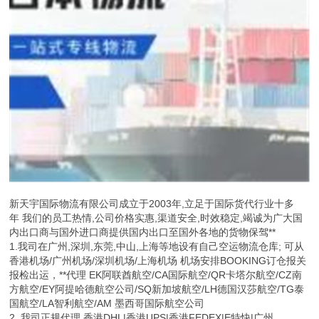
新天宇国际物流有限公司成立于2003年,立足于国际货代行业十多
年 我们的员工热情,公司价格实惠,渠道安全,时效稳定,竭诚为广大国
内出口商与国外进口商提供国内出口至国外各地的货物保驾**
1.我司在广州,深圳,东莞,中山,上海等地设有自己空运物流仓库; 可从
香港机场/广州机场/深圳机场/上海机场 机场安排BOOKING订仓报关
报检出运，**代理 EK阿联酋航空/CA国际航空/QR卡塔尔航空/CZ南
方航空/EY阿提哈德航空公司/SQ新加坡航空/LH德国汉莎航空/TG泰
国航空/LA智利航空/AM 墨西哥国际航空公司
2. 我司正规代理 香港DHL|香港UPS|香港FEDEX|E特快|广州