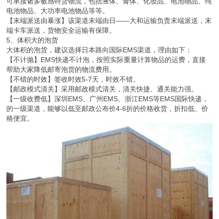
可承接诸多敏感特货物流，包括液体、膏体、化妆品、电池物品、纯
电池物品、大功率电池物品等等。
【末端派送由暴涨】该渠道末端由日——大和运输负责末端派送，末
端卡车派送，货物安全运输有保障。
5、体积大的泡货
大体积的泡货，建议选择日本路向国际EMS渠道，理由如下：
【不计抛】EMS快递不计泡，按照实际重量计算物品的运费，直接
帮助大家降低邮寄泡货的物流费用。
【不错的时效】签收时效5-7天，时效不错。
【邮政模式清关】采用邮政模式清关，清关快捷、通关能力强。
【一级收费低】深圳EMS、广州EMS、浙江EMS等EMS国际快递，
的一级渠道，能够以低至邮政公布价4-6折的价格收货，折扣低、价
格便宜。