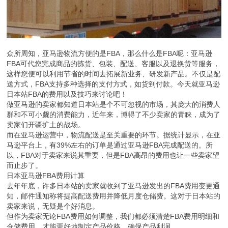
众所周知，亚马逊物流方便的是FBA，那么什么是FBA呢：亚马逊
FBA可代您完成商品的拣货、包装、配送、客服以及退换货等服务，
这样您便可以利用节省的时间去拓展新业务、研发新产品。不仅是配
送方式，FBA支持多种选择的支付方式，如货到付款。今天就亚马逊
日本站FBA的费用以及技巧来讨论吧！
做亚马逊的卖家都知道日本站是个不可忽视的市场，其庞大的消费人
群和不可小觑的消费能力，近年来，博得了不少卖家的青睐，成为了
卖家们开疆扩土的战场。
而在亚马逊运营中，物流配送是至关重要的环节。据统计显示，在亚
马逊平台上，有39%左右的订单是通过亚马逊FBA完成配送的。所
以，FBA对于卖家来说其重要，但是FBA高昂的费用也让一些卖家望
而止步了。
日本亚马逊FBA费用计算
去年年底，许多日本站的卖家就收到了亚马逊发出的FBA费用变更通
知，邮件通知称将提高配送费用并降低月度仓储费。这对于日本站的
卖家来说，无疑是个好消息。
但作为卖家无论FBA费用如何调整，我们都必须清楚FBA费用明细和
仓储费用，才能更好地制定产品价格，确保产品利润。