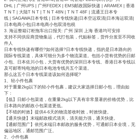
DHL | 广州UPS | 广州FEDEX | EMS邮政国际快递 | ARAMEX | 香港
T N T | 大陆T N T | T N T 48N | T N T 48F | 流通王日本专
线 | SAGAWA日本专线 | 日本专线快递|日本空运双清|日本海运双清|
日本电商小包|日本电商小包双清包税
3. 海运整箱订柜拖车出口报关: 广州 深圳 上海 香港均可安排
支持不同供应商货物集运，代打包装，代贴标签，货件分发至不同收
件人
日本专线快递有哪些?如何选择?日本专线快递，指的是日本路向的
国际专线渠道，具体可细分为多个物流渠道。包括小货有优势的日邮
小包、日本佐川小包，大货有优势的深圳日本专线、香港日本专线以
及可邮寄纯电池的日本电池专线共五个渠道。
那么这五个日本专线渠道该如何选择呢?
1、轻小件包裹
对于重量2kg以下的轻小件包裹，建议大家选择日邮小包，理由如
下：
【低】日邮小包渠道，在重量2kg以下具有非常显著的价格优势，比
日本路向的邮政小包渠道更低。
【不错的时效】提供4-6天的物流签收时效，时效快捷。
【通关快捷】末端邮政模式清关，清关能力强，通关快捷。
【通邮范围广】依托末端日本邮政的服务优势，可通邮日本全境，无
偏远地区，通邮范围广泛。
2、小件包裹