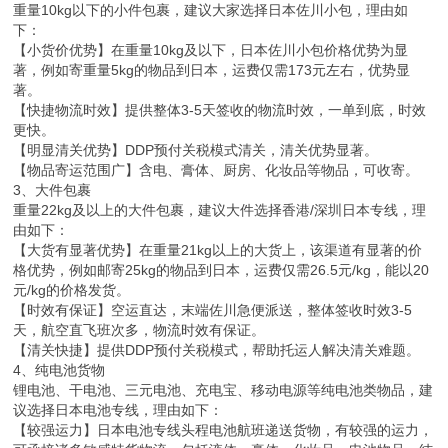
重量10kg以下的小件包裹，建议大家选择日本佐川小包，理由如
下：
【小货价优势】在重量10kg及以下，日本佐川小包价格优势为显
著，例如寄重量5kg的物品到日本，运费仅需173元左右，优势显
著。
【快捷物流时效】提供整体3-5天签收的物流时效，一单到底，时效
更快。
【明显清关优势】DDP预付关税模式清关，清关优势显著。
【物品寄运范围广】含电、膏体、厨房、化妆品等物品，可收寄。
3、大件包裹
重量22kg及以上的大件包裹，建议大件选择香港/深圳日本专线，理
由如下：
【大货有显著优势】在重量21kg以上的大货上，该渠道有显著的价
格优势，例如邮寄25kg的物品到日本，运费仅需26.5元/kg，能以20
元/kg的价格发货。
【时效有保证】空运直达，末端佐川急便派送，整体签收时效3-5
天，航空直飞班次多，物流时效有保证。
【清关快捷】提供DDP预付关税模式，帮助托运人解决清关难题。
4、纯电池货物
锂电池、干电池、三元电池、充电宝、移动电源等纯电池类物品，建
议选择日本电池专线，理由如下：
【较强运力】日本电池专线头程电池航班递送货物，有较强的运力，