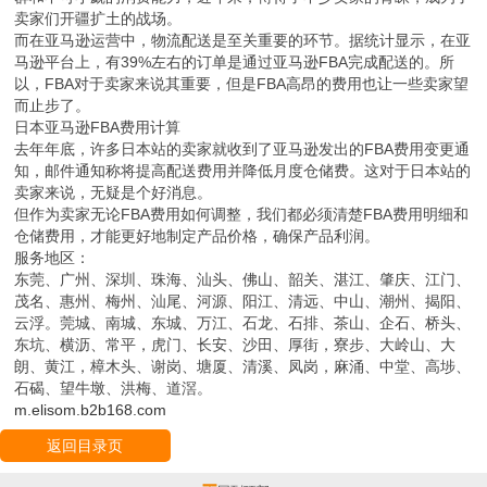
卖家们开疆扩土的战场。
而在亚马逊运营中，物流配送是至关重要的环节。据统计显示，在亚
马逊平台上，有39%左右的订单是通过亚马逊FBA完成配送的。所
以，FBA对于卖家来说其重要，但是FBA高昂的费用也让一些卖家望
而止步了。
日本亚马逊FBA费用计算
去年年底，许多日本站的卖家就收到了亚马逊发出的FBA费用变更通
知，邮件通知称将提高配送费用并降低月度仓储费。这对于日本站的
卖家来说，无疑是个好消息。
但作为卖家无论FBA费用如何调整，我们都必须清楚FBA费用明细和
仓储费用，才能更好地制定产品价格，确保产品利润。
服务地区：
东莞、广州、深圳、珠海、汕头、佛山、韶关、湛江、肇庆、江门、
茂名、惠州、梅州、汕尾、河源、阳江、清远、中山、潮州、揭阳、
云浮。莞城、南城、东城、万江、石龙、石排、茶山、企石、桥头、
东坑、横沥、常平，虎门、长安、沙田、厚街，寮步、大岭山、大
朗、黄江，樟木头、谢岗、塘厦、清溪、凤岗，麻涌、中堂、高埗、
石碣、望牛墩、洪梅、道滘。
m.elisom.b2b168.com
返回目录页