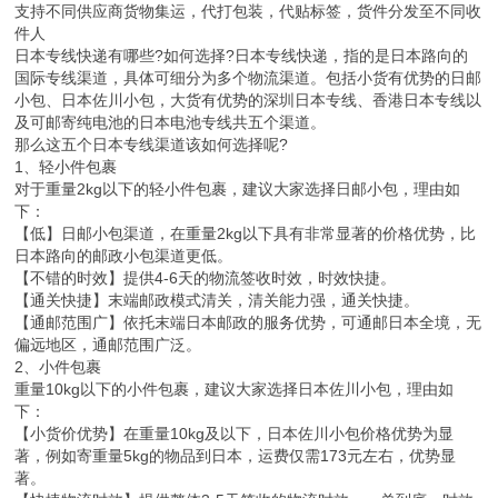
支持不同供应商货物集运，代打包装，代贴标签，货件分发至不同收
件人
日本专线快递有哪些?如何选择?日本专线快递，指的是日本路向的
国际专线渠道，具体可细分为多个物流渠道。包括小货有优势的日邮
小包、日本佐川小包，大货有优势的深圳日本专线、香港日本专线以
及可邮寄纯电池的日本电池专线共五个渠道。
那么这五个日本专线渠道该如何选择呢?
1、轻小件包裹
对于重量2kg以下的轻小件包裹，建议大家选择日邮小包，理由如
下：
【低】日邮小包渠道，在重量2kg以下具有非常显著的价格优势，比
日本路向的邮政小包渠道更低。
【不错的时效】提供4-6天的物流签收时效，时效快捷。
【通关快捷】末端邮政模式清关，清关能力强，通关快捷。
【通邮范围广】依托末端日本邮政的服务优势，可通邮日本全境，无
偏远地区，通邮范围广泛。
2、小件包裹
重量10kg以下的小件包裹，建议大家选择日本佐川小包，理由如
下：
【小货价优势】在重量10kg及以下，日本佐川小包价格优势为显
著，例如寄重量5kg的物品到日本，运费仅需173元左右，优势显
著。