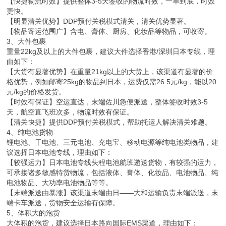
【快捷物流时效】提供整体3-5天签收的物流时效，一单到底，时效
更快。
【明显清关优势】DDP预付关税模式清关，清关优势显著。
【物品寄运范围广】含电、膏体、厨房、化妆品等物品，可收寄。
3、大件包裹
重量22kg及以上的大件包裹，建议大件选择香港/深圳日本专线，理
由如下：
【大货有显著优势】在重量21kg以上的大货上，该渠道有显著的价
格优势，例如邮寄25kg的物品到日本，运费仅需26.5元/kg，能以20
元/kg的价格发货。
【时效有保证】空运直达，末端佐川急便派送，整体签收时效3-5
天，航空直飞班次多，物流时效有保证。
【清关快捷】提供DDP预付关税模式，帮助托运人解决清关难题。
4、纯电池货物
锂电池、干电池、三元电池、充电宝、移动电源等纯电池类物品，建
议选择日本电池专线，理由如下：
【较强运力】日本电池专线头程电池航班递送货物，有较强的运力，
可承接诸多敏感特货物流，包括液体、膏体、化妆品、电池物品、纯
电池物品、大功率电池物品等等。
【末端派送由暴涨】该渠道末端由日——大和运输负责末端派送，末
端卡车派送，货物安全运输有保障。
5、体积大的泡货
大体积的泡货，建议选择日本路向国际EMS渠道，理由如下：