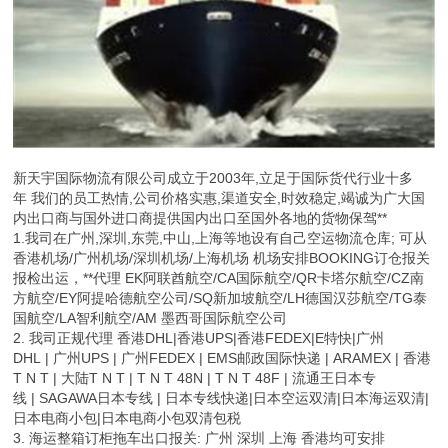
新天宇国际物流有限公司成立于2003年,立足于国际货代行业十多
年 我们的员工热情,公司价格实惠,渠道安全,时效稳定,竭诚为广大国
内出口商与国外进口商提供国内出口至国外各地的货物保驾**
1.我司在广州,深圳,东莞,中山,上海等地设有自己空运物流仓库; 可从
香港机场/广州机场/深圳机场/上海机场 机场安排BOOKING订仓报关
报检出运，**代理 EK阿联酋航空/CA国际航空/QR卡塔尔航空/CZ南
方航空/EY阿提哈德航空公司/SQ新加坡航空/LH德国汉莎航空/TG泰
国航空/LA智利航空/AM 墨西哥国际航空公司
2. 我司正规代理 香港DHL|香港UPS|香港FEDEX|E特快|广州
DHL | 广州UPS | 广州FEDEX | EMS邮政国际快递 | ARAMEX | 香港
T N T | 大陆T N T | T N T 48N | T N T 48F | 流通王日本专
线 | SAGAWA日本专线 | 日本专线快递|日本空运双清|日本海运双清|
日本电商小包|日本电商小包双清包税
3. 海运整箱订柜拖车出口报关: 广州 深圳 上海 香港均可安排