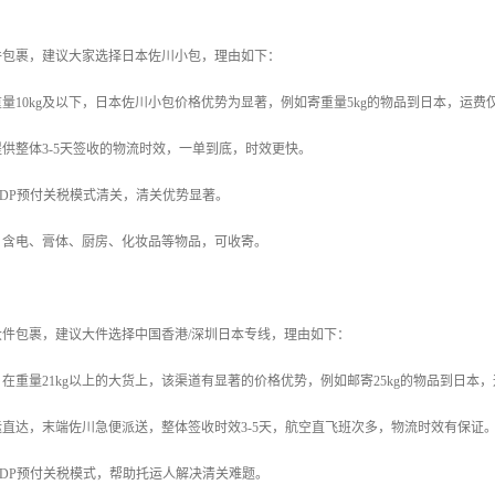
小件包裹，建议大家选择日本佐川小包，理由如下：
量10kg及以下，日本佐川小包价格优势为显著，例如寄重量5kg的物品到日本，运费仅
供整体3-5天签收的物流时效，一单到底，时效更快。
DP预付关税模式清关，清关优势显著。
】含电、膏体、厨房、化妆品等物品，可收寄。
的大件包裹，建议大件选择中国香港/深圳日本专线，理由如下：
重量21kg以上的大货上，该渠道有显著的价格优势，例如邮寄25kg的物品到日本，运费仅
直达，末端佐川急便派送，整体签收时效3-5天，航空直飞班次多，物流时效有保证
DP预付关税模式，帮助托运人解决清关难题。