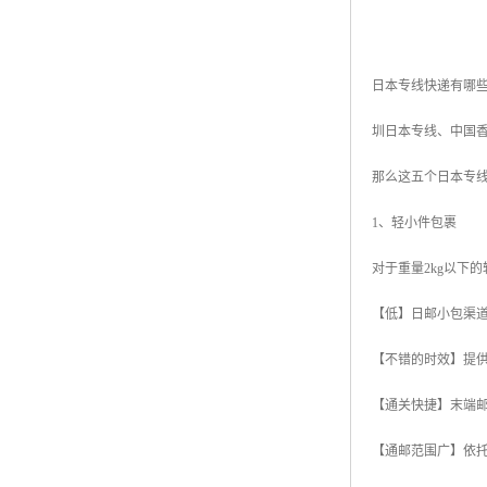
日本专线快递有哪
圳日本专线、中国
那么这五个日本专线
1、轻小件包裹
对于重量2kg以下
【低】日邮小包渠道
【不错的时效】提供
【通关快捷】末端
【通邮范围广】依