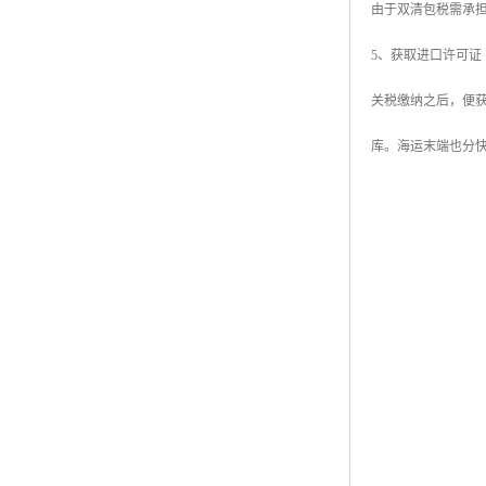
由于双清包税需承
5、获取进口许可证
关税缴纳之后，便
库。海运末端也分