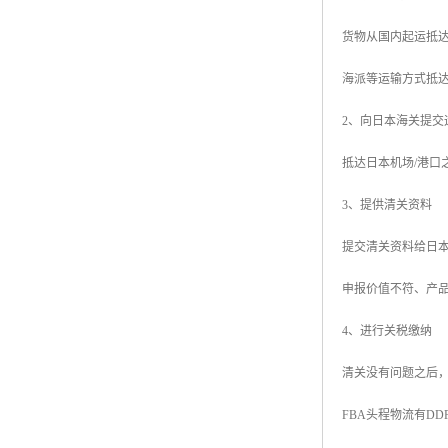
货物从国内起运抵
海派等运输方式抵
2、向日本海关提交
抵达日本机场/港
3、提供清关资料
提交清关资料给日
申报价值不符、产
4、进行关税缴纳
清关没有问题之后，
FBA头程物流有D