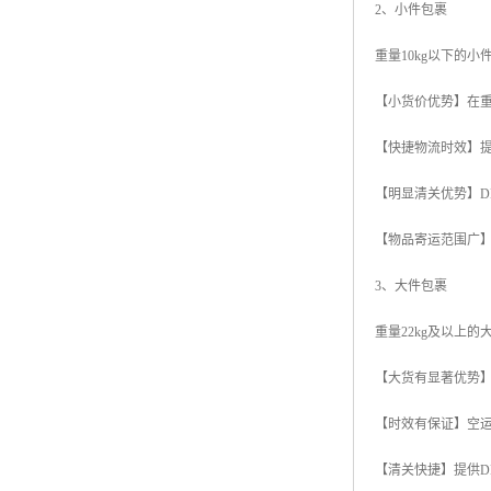
2、小件包裹
重量10kg以下的
【小货价优势】在重
【快捷物流时效】提
【明显清关优势】D
【物品寄运范围广
3、大件包裹
重量22kg及以上
【大货有显著优势】在
【时效有保证】空运
【清关快捷】提供D