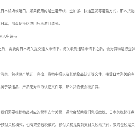
达日本机场或港口，如果使用的是空运专线、空加派、快递直发等运输方式，那么货物
达日本，那么便抵达港口后再港口清关。
运入申请书
口之后，需要向日本海关提交运入申请书。海关收到运输申请书之后，会对货物进行查
本海关，包括原产地证、商检、货物申报以及其他物品认证等文件，接受日本海关的查
品属于禁运品、产品无对应的认证文件等，那么货物便会被扣货。
我们需要根据物品对应的税率支付关税，通常会帮助我们完成缴税。日本关税起征点为1
DP预付关税模式，也有双清包税模式。预付关税是提前支付关税给货代，双清包税是