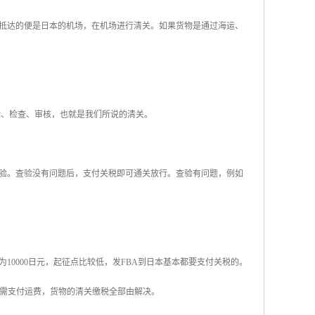
抵达的便是日本的机场，在机场进行清关。如果货物是通过海运、
验、检查、审核，也就是我们所说的清关。
验。查验没有问题后，支付关税即可通关放行。查验有问题，例如
0000日元，起征点比较低，发FBA到日本基本都要支付关税的。
只需支付运费，货物的清关缴税全部由解决。