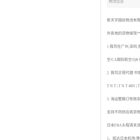
物流信息
新天宇国际物流有限
外各地的货物保驾*
1.我司在广州,深圳
空/CA国际航空/Q
2. 我司正规代理 中国香
T N T | T N 
3. 海运整箱订柜拖
支持不同供应商货
日本FBA头程清关
1、抵达日本机场/