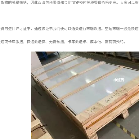
担货物的关税缴纳，因此双清包税渠道都会比DDP预付关税渠道价格更高。大家可以
获得的进口许可证书，通过该证书我们便可以通关进行末端派送。空运末端一般是快递
快递或卡车派送，快递派送快、无需预测，卡车派送难、成本低、需提前预约。