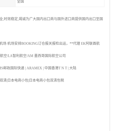
全国
安全,时效稳定,竭诚为广大国内出口商与国外进口商提供国内出口至国
机场 机场安排BOOKING订仓报关报检出运，**代理 EK阿联酋航
国航空/LA智利航空/AM 墨西哥国际航空公司
S邮政国际快递 | ARAMEX | 中国香港T N T | 大陆
双清|日本海运双清|日本电商小包|日本电商小包双清包税