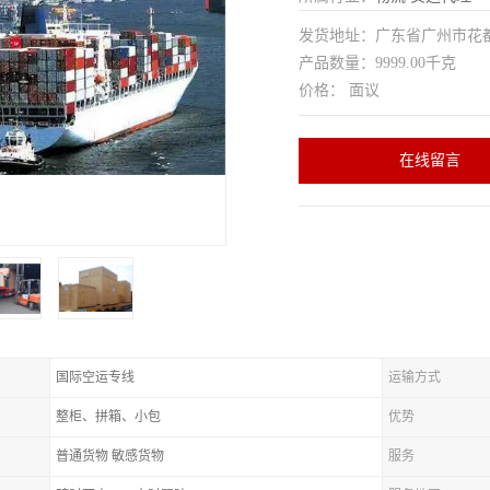
发货地址：广东省广州市花
产品数量：9999.00千克
价格： 面议
在线留言
国际空运专线
运输方式
整柜、拼箱、小包
优势
普通货物 敏感货物
服务