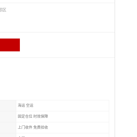
都区
海运 空运
固定仓位 时效保障
上门收件 免费验收