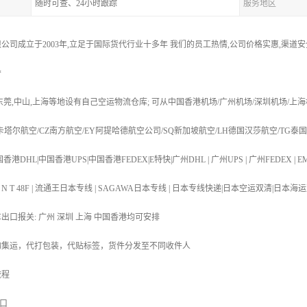
随时可查、24小时跟踪
服务地区
公司成立于2003年,立足于国际货代行业十多年 我们的员工热情,公司价格实惠,渠道
*
,东莞,中山,上海等地设有自己空运物流仓库; 可从中国香港机场/广州机场/深圳机场/上海
R卡塔尔航空/CZ南方航空/EY阿提哈德航空公司/SQ新加坡航空/LH德国汉莎航空/TG泰
港DHL|中国香港UPS|中国香港FEDEX|E特快|广州DHL | 广州UPS | 广州FEDEX | EM
T 48N | T N T 48F | 流通王日本专线 | SAGAWA日本专线 | 日本专线快递|日本空运
车出口报关: 广州 深圳 上海 中国香港均可安排
物集运，代打包装，代贴标签，货件分发至不同收件人
流程
港口