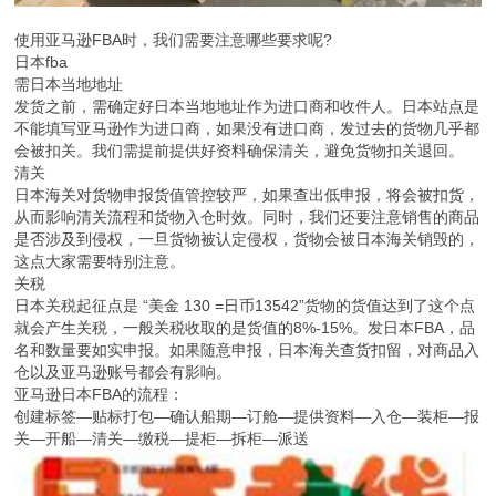
使用亚马逊FBA时，我们需要注意哪些要求呢?
日本fba
需日本当地地址
发货之前，需确定好日本当地地址作为进口商和收件人。日本站点是
不能填写亚马逊作为进口商，如果没有进口商，发过去的货物几乎都
会被扣关。我们需提前提供好资料确保清关，避免货物扣关退回。
清关
日本海关对货物申报货值管控较严，如果查出低申报，将会被扣货，
从而影响清关流程和货物入仓时效。同时，我们还要注意销售的商品
是否涉及到侵权，一旦货物被认定侵权，货物会被日本海关销毁的，
这点大家需要特别注意。
关税
日本关税起征点是 “美金 130 =日币13542”货物的货值达到了这个点
就会产生关税，一般关税收取的是货值的8%-15%。发日本FBA，品
名和数量要如实申报。如果随意申报，日本海关查货扣留，对商品入
仓以及亚马逊账号都会有影响。
亚马逊日本FBA的流程：
创建标签—贴标打包—确认船期—订舱—提供资料—入仓—装柜—报
关—开船—清关—缴税—提柜—拆柜—派送