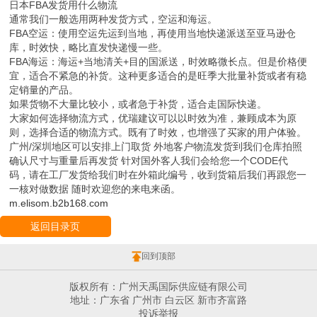
日本FBA发货用什么物流
通常我们一般选用两种发货方式，空运和海运。
FBA空运：使用空运先运到当地，再使用当地快递派送至亚马逊仓
库，时效快，略比直发快递慢一些。
FBA海运：海运+当地清关+目的国派送，时效略微长点。但是价格便
宜，适合不紧急的补货。这种更多适合的是旺季大批量补货或者有稳
定销量的产品。
如果货物不大量比较小，或者急于补货，适合走国际快递。
大家如何选择物流方式，优瑞建议可以以时效为准，兼顾成本为原
则，选择合适的物流方式。既有了时效，也增强了买家的用户体验。
广州/深圳地区可以安排上门取货 外地客户物流发货到我们仓库拍照
确认尺寸与重量后再发货 针对国外客人我们会给您一个CODE代
码，请在工厂发货给我们时在外箱此编号，收到货箱后我们再跟您一
一核对做数据 随时欢迎您的来电来函。
m.elisom.b2b168.com
返回目录页
回到顶部
版权所有：广州天禹国际供应链有限公司
地址：广东省 广州市 白云区 新市齐富路
投诉举报