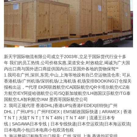
新天宇国际物流有限公司成立于2003年,立足于国际货代行业十多
年 我们的员工热情,公司价格实惠,渠道安全,时效稳定,竭诚为广大国
内出口商与国外进口商提供国内出口至国外各地的货物保驾**
1.我司在广州,深圳,东莞,中山,上海等地设有自己空运物流仓库; 可从
香港机场/广州机场/深圳机场/上海机场 机场安排BOOKING订仓报关
报检出运，**代理 EK阿联酋航空/CA国际航空/QR卡塔尔航空/CZ南
方航空/EY阿提哈德航空公司/SQ新加坡航空/LH德国汉莎航空/TG泰
国航空/LA智利航空/AM 墨西哥国际航空公司
2. 我司正规代理 香港DHL|香港UPS|香港FEDEX|E特快|广州
DHL | 广州UPS | 广州FEDEX | EMS邮政国际快递 | ARAMEX | 香港
T N T | 大陆T N T | T N T 48N | T N T 48F | 流通王日本专
线 | SAGAWA日本专线 | 日本专线快递|日本空运双清|日本海运双清|
日本电商小包|日本电商小包双清包税
3. 海运整箱订柜拖车出口报关: 广州 深圳 上海 香港均可安排