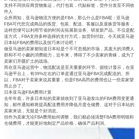
支持不同供应商货物集运，代打包装，代贴标签，货件分发至不同收
件人
众所周知，亚马逊物流方便的是FBA，那么什么是FBA呢：亚马逊
FBA可代您完成商品的拣货、包装、配送、客服以及退换货等服务，
这样您便可以利用节省的时间去拓展新业务、研发新产品。不仅是配
送方式，FBA支持多种选择的支付方式，如货到付款。今天就亚马逊
日本站FBA的费用以及技巧来讨论吧！
做亚马逊的卖家都知道日本站是个不可忽视的市场，其庞大的消费人
群和不可小觑的消费能力，近年来，博得了不少卖家的青睐，成为了
卖家们开疆扩土的战场。
而在亚马逊运营中，物流配送是至关重要的环节。据统计显示，在亚
马逊平台上，有39%左右的订单是通过亚马逊FBA完成配送的。所
以，FBA对于卖家来说其重要，但是FBA高昂的费用也让一些卖家望
而止步了。
日本亚马逊FBA费用计算
去年年底，许多日本站的卖家就收到了亚马逊发出的FBA费用变更通
知，邮件通知称将提高配送费用并降低月度仓储费。这对于日本站的
卖家来说，无疑是个好消息。
但作为卖家无论FBA费用如何调整，我们都必须清楚FBA费用明细和
仓储费用，才能更好地制定产品价格，确保产品利润。