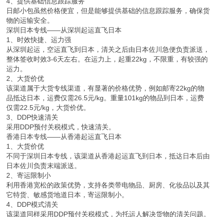
4、提供基础信息跟踪服务
日邮小包虽然价格便宜，但是能够提供基础的信息跟踪服务，确保货
物的运输安全。
深圳日本专线——从深圳起运直飞日本
1、时效快捷、运力强
从深圳起运，空运直飞到日本，清关之后由日本佐川急便负责派送，
整体签收时效3-6天左右。在运力上，起重22kg，不限重，有较强的
运力。
2、大货价优
该渠道属于大货专线渠道，有显著的价格优势，例如邮寄22kg的物
品抵达日本，运费仅需26.5元/kg。重量101kg的物品到日本，运费
仅需22.5元/kg，大货价优。
3、DDP快速清关
采用DDP预付关税模式，快速清关。
香港日本专线——从香港起运直飞日本
1、大货价优
不同于深圳日本专线，该渠道从香港起运直飞到日本，抵达日本后由
日本佐川负责末端派送。
2、寄运限制小
利用香港宽松的政策优势，支持各类带电物品、厨房、化妆品以及其
它特货、敏感货地道日本，寄运限制小。
4、DDP模式清关
该渠道同样采用DDP预付关税模式，为托运人解决货物的清关问题。