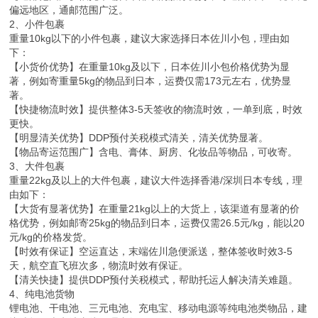
偏远地区，通邮范围广泛。
2、小件包裹
重量10kg以下的小件包裹，建议大家选择日本佐川小包，理由如
下：
【小货价优势】在重量10kg及以下，日本佐川小包价格优势为显
著，例如寄重量5kg的物品到日本，运费仅需173元左右，优势显
著。
【快捷物流时效】提供整体3-5天签收的物流时效，一单到底，时效
更快。
【明显清关优势】DDP预付关税模式清关，清关优势显著。
【物品寄运范围广】含电、膏体、厨房、化妆品等物品，可收寄。
3、大件包裹
重量22kg及以上的大件包裹，建议大件选择香港/深圳日本专线，理
由如下：
【大货有显著优势】在重量21kg以上的大货上，该渠道有显著的价
格优势，例如邮寄25kg的物品到日本，运费仅需26.5元/kg，能以20
元/kg的价格发货。
【时效有保证】空运直达，末端佐川急便派送，整体签收时效3-5
天，航空直飞班次多，物流时效有保证。
【清关快捷】提供DDP预付关税模式，帮助托运人解决清关难题。
4、纯电池货物
锂电池、干电池、三元电池、充电宝、移动电源等纯电池类物品，建