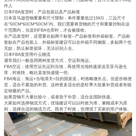
件人
日本FBA发货时，产品包装以及产品标签
日本亚马逊货物重量和尺寸限制：单件重量低过15KG，三边尺寸
在“50CM*60CM*50CM”内。我们需要将货物的尺寸和重量控制在这
个范围内，当送到FBA仓库时，才会被接收。
在产品发货时，还需要在贴两个标签--产品标签和外箱标签。产品标
签贴在产品包装上，外箱标签建议可以在外箱不同侧面，多贴两个也
无妨，防止标签损坏，无法识别入仓。
日本FBA发货用什么物流
通常我们一般选用两种发货方式，空运和海运。
FBA空运：使用空运先运到当地，再使用当地快递派送至亚马逊仓
库，时效快，略比直发快递慢一些。
FBA海运：海运+当地清关+目的国派送，时效略微长点。但是价格便
宜，适合不紧急的补货。这种更多适合的是旺季大批量补货或者有稳
定销量的产品。
如果货物不大量比较小，或者急于补货，适合走国际快递。
大家如何选择物流方式，优瑞建议可以以时效为准，兼顾成本为原
则，选择合适的物流方式。既有了时效，也增强了买家的用户体验。