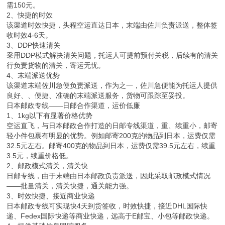
需150元。
2、快捷的时效
该渠道时效快捷，头程空运直达日本，末端由佐川负责派送，整体签
收时效4-6天。
3、DDP快速清关
采用DDP模式解决清关问题，托运人可提前预付关税，后续有的清关
行负责货物的清关，寄运无忧。
4、末端派送优势
该渠道末端佐川急便负责派送，作为之一，佐川急便能为托运人提供
良好、、便捷、准确的末端派送服务，货物可跟踪至妥投。
日本邮政专线——日邮合作渠道，运价低廉
1、1kg以下有显著价格优势
空运直飞，与日本邮政合作打造的日邮专线渠道，重、续重小，邮寄
轻小件包裹有明显的优势。例如邮寄200克的物品到日本，运费仅需
32.5元左右。邮寄400克的物品到日本，运费仅需39.5元左右，续重
3.5元，续重价格低。
2、邮政模式清关，清关快
日邮专线，由于末端由日本邮政负责派送，因此采取邮政模式情况
——批量清关，清关快捷，通关能力强。
3、时效快捷、接近商业快递
日本邮政专线可实现快4天到货签收，时效快捷，接近DHL国际快
递、Fedex国际快递等商业快递，远高于E邮宝、小包等邮政快递。