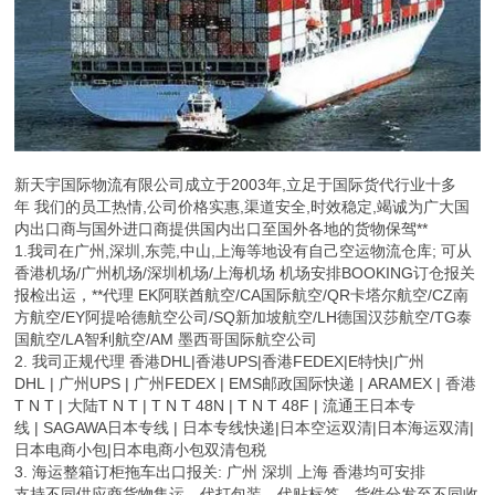
新天宇国际物流有限公司成立于2003年,立足于国际货代行业十多
年 我们的员工热情,公司价格实惠,渠道安全,时效稳定,竭诚为广大国
内出口商与国外进口商提供国内出口至国外各地的货物保驾**
1.我司在广州,深圳,东莞,中山,上海等地设有自己空运物流仓库; 可从
香港机场/广州机场/深圳机场/上海机场 机场安排BOOKING订仓报关
报检出运，**代理 EK阿联酋航空/CA国际航空/QR卡塔尔航空/CZ南
方航空/EY阿提哈德航空公司/SQ新加坡航空/LH德国汉莎航空/TG泰
国航空/LA智利航空/AM 墨西哥国际航空公司
2. 我司正规代理 香港DHL|香港UPS|香港FEDEX|E特快|广州
DHL | 广州UPS | 广州FEDEX | EMS邮政国际快递 | ARAMEX | 香港
T N T | 大陆T N T | T N T 48N | T N T 48F | 流通王日本专
线 | SAGAWA日本专线 | 日本专线快递|日本空运双清|日本海运双清|
日本电商小包|日本电商小包双清包税
3. 海运整箱订柜拖车出口报关: 广州 深圳 上海 香港均可安排
支持不同供应商货物集运，代打包装，代贴标签，货件分发至不同收