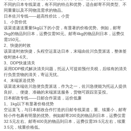
不同的日本专线渠道，有不同的特点和优势，适合邮寄不同类型、不
同重量以及不同物流需求的物品。
日本佐川专线——超高性价比，小货
1、小货价优
该渠道递送重量5kg以下的小货，有显著的价格优势。例如，邮寄
2kg的物品到日本，运费仅需90元。邮寄4kg的物品到日本，运费仅
需150元。
2、快捷的时效
该渠道时效快捷，头程空运直达日本，末端由佐川负责派送，整体签
收时效4-6天。
3、DDP快速清关
采用DDP模式解决清关问题，托运人可提前预付关税，后续有的清关
行负责货物的清关，寄运无忧。
4、末端派送优势
该渠道末端佐川急便负责派送，作为之一，佐川急便能为托运人提供
良好、、便捷、准确的末端派送服务，货物可跟踪至妥投。
日本邮政专线——日邮合作渠道，运价低廉
1、1kg以下有显著价格优势
空运直飞，与日本邮政合作打造的日邮专线渠道，重、续重小，邮寄
轻小件包裹有明显的优势。例如邮寄200克的物品到日本，运费仅需
32.5元左右。邮寄400克的物品到日本，运费仅需39.5元左右，续重
3.5元，续重价格低。