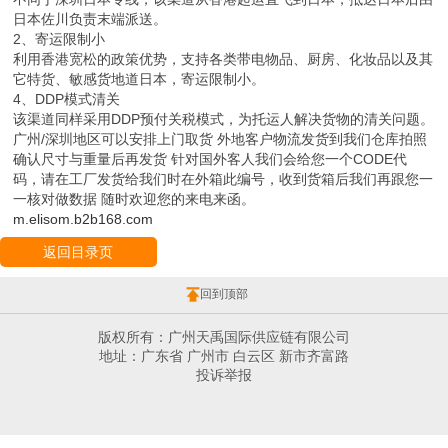
日本佐川负责末端派送。
2、寄运限制小
利用香港宽松的政策优势，支持各类带电物品、厨房、化妆品以及其
它特货、敏感货地道日本，寄运限制小。
4、DDP模式清关
该渠道同样采用DDP预付关税模式，为托运人解决货物的清关问题。
广州/深圳地区可以安排上门取货 外地客户物流发货到我们仓库拍照
确认尺寸与重量后再发货 针对国外客人我们会给您一个CODE代
码，请在工厂发货给我们时在外箱此编号，收到货箱后我们再跟您一
一核对做数据 随时欢迎您的来电来函。
m.elisom.b2b168.com
返回目录页
回到顶部
版权所有：广州天禹国际供应链有限公司
地址：广东省 广州市 白云区 新市齐富路
投诉举报