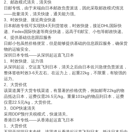
2、邮政模式清关，清关快
日邮专线，由于末端由日本邮政负责派送，因此采取邮政模式情况
——批量清关，清关快捷，通关能力强。
3、时效快捷、接近商业快递
日本邮政专线可实现快4天到货签收，时效快捷，接近DHL国际快
递、Fedex国际快递等商业快递，远高于E邮宝、小包等邮政快递。
4、提供基础信息跟踪服务
日邮小包虽然价格便宜，但是能够提供基础的信息跟踪服务，确保货
物的运输安全。
深圳日本专线——从深圳起运直飞日本
1、时效快捷、运力强
从深圳起运，空运直飞到日本，清关之后由日本佐川急便负责派送，
整体签收时效3-6天左右。在运力上，起重22kg，不限重，有较强的
运力。
2、大货价优
该渠道属于大货专线渠道，有显著的价格优势，例如邮寄22kg的物
品抵达日本，运费仅需26.5元/kg。重量101kg的物品到日本，运费
仅需22.5元/kg，大货价优。
3、DDP快速清关
采用DDP预付关税模式，快速清关。
香港日本专线——从香港起运直飞日本
1、大货价优
不同于深圳日本专线，该渠道从香港起运直飞到日本，抵达日本后由