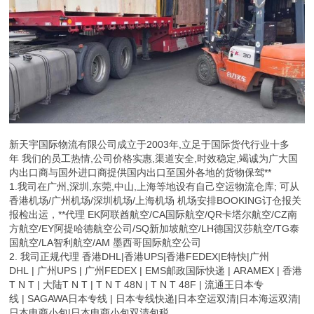
新天宇国际物流有限公司成立于2003年,立足于国际货代行业十多
年 我们的员工热情,公司价格实惠,渠道安全,时效稳定,竭诚为广大国
内出口商与国外进口商提供国内出口至国外各地的货物保驾**
1.我司在广州,深圳,东莞,中山,上海等地设有自己空运物流仓库; 可从
香港机场/广州机场/深圳机场/上海机场 机场安排BOOKING订仓报关
报检出运，**代理 EK阿联酋航空/CA国际航空/QR卡塔尔航空/CZ南
方航空/EY阿提哈德航空公司/SQ新加坡航空/LH德国汉莎航空/TG泰
国航空/LA智利航空/AM 墨西哥国际航空公司
2. 我司正规代理 香港DHL|香港UPS|香港FEDEX|E特快|广州
DHL | 广州UPS | 广州FEDEX | EMS邮政国际快递 | ARAMEX | 香港
T N T | 大陆T N T | T N T 48N | T N T 48F | 流通王日本专
线 | SAGAWA日本专线 | 日本专线快递|日本空运双清|日本海运双清|
日本电商小包|日本电商小包双清包税