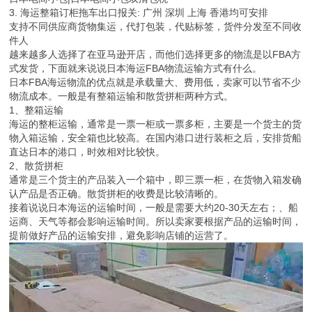
3. 海运整箱订柜拖车出口报关: 广州 深圳 上海 香港均可安排
支持不同供应商货物集运，代打包装，代贴标签，货件分发至不同收
件人
越来越多人选择了在亚马逊开店，而他们选择更多的物流是以FBA方
式发货，下面就来说说日本海运FBA物流运输方式有什么。
日本FBA海运物流的优点就是承载量大、费用低，卖家可以节省不少
物流成本。一般是有整箱运输和散货拼柜两种方式。
1、整箱运输
海运的整柜运输，通常是一票一柜或一票多柜，主要是一个货主的货
物入箱运输，安全箱也比较高。在国内港口进行装柜之后，安排货船
直达日本的港口，时效相对比较快。
2、散货拼柜
通常是三个货主的产品装入一个箱中，即三票一柜，在货物入箱发确
认产品是否正确。散货拼柜的收费是比较清晰的。
接着说说日本海运的运输时间，一般是需要大约20-30天左右；、船
运商、天气等都会影响运输时间。所以卖家要根据产品的运输时间，
提前做好产品的运输安排，避免影响店铺的运营了。