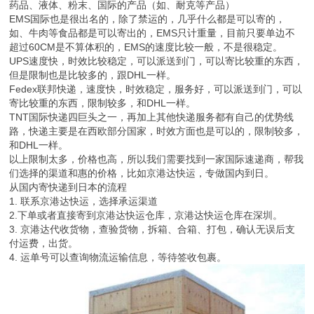
药品、液体、粉末、国际的产品（如、耐克等产品）
EMS国际也是很出名的，除了禁运的，几乎什么都是可以寄的，
如、牛肉等食品都是可以寄出的，EMS只计重量，目前只要单边不
超过60CM是不算体积的，EMS的速度比较一般，不是很稳定。
UPS速度快，时效比较稳定，可以派送到门，可以寄比较重的东西，
但是限制也是比较多的，跟DHL一样。
Fedex联邦快递，速度快，时效稳定，服务好，可以派送到门，可以
寄比较重的东西，限制较多，和DHL一样。
TNT国际快递四巨头之一，再加上其他快递服务都有自己的优势线
路，快递主要是在西欧部分国家，时效方面也是可以的，限制较多，
和DHL一样。
以上限制太多，价格也高，所以我们需要找到一家国际速递商，帮我
们选择的渠道和惠的价格，比如京港达快运，专做国内到日。
从国内寄快递到日本的流程
1. 联系京港达快运，选择承运渠道
2.下单或者直接寄到京港达快运仓库，京港达快运仓库在深圳。
3. 京港达代收货物，查验货物，拆箱、合箱、打包，确认无误后支
付运费，出货。
4. 运单号可以查询物流运输信息，等待签收包裹。