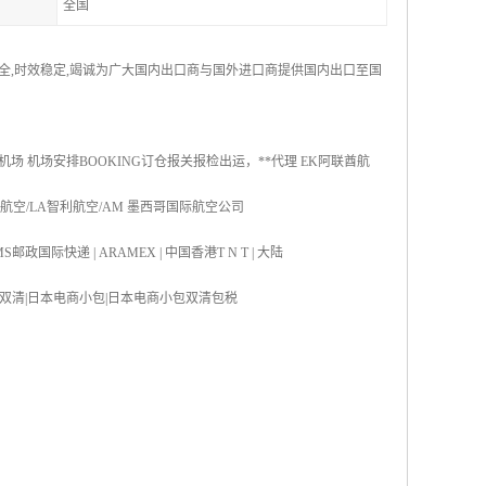
全国
安全,时效稳定,竭诚为广大国内出口商与国外进口商提供国内出口至国
机场 机场安排BOOKING订仓报关报检出运，**代理 EK阿联酋航
国航空/LA智利航空/AM 墨西哥国际航空公司
S邮政国际快递 | ARAMEX | 中国香港T N T | 大陆
双清|日本海运双清|日本电商小包|日本电商小包双清包税