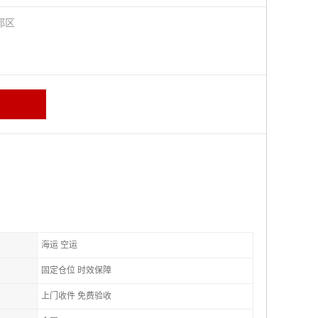
都区
海运 空运
固定仓位 时效保障
上门收件 免费验收