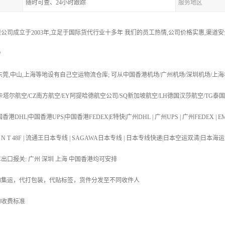
随时可查、24小时跟踪
服务地区
公司成立于2003年,立足于国际货代行业十多年 我们的员工热情,公司价格实惠,渠道
*
,东莞,中山,上海等地设有自己空运物流仓库; 可从中国香港机场/广州机场/深圳机场/上海
R卡塔尔航空/CZ南方航空/EY阿提哈德航空公司/SQ新加坡航空/LH德国汉莎航空/TG泰
港DHL|中国香港UPS|中国香港FEDEX|E特快|广州DHL | 广州UPS | 广州FEDEX | EM
T 48N | T N T 48F | 流通王日本专线 | SAGAWA日本专线 | 日本专线快递|日本空运
车出口报关: 广州 深圳 上海 中国香港均可安排
物集运，代打包装，代贴标签，货件分发至不同收件人
的收费标准