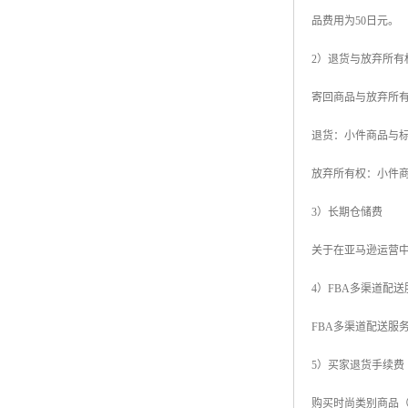
品费用为50日元。
2）退货与放弃所有
寄回商品与放弃所
退货：小件商品与标准
放弃所有权：小件商
3）长期仓储费
关于在亚马逊运营中心
4）FBA多渠道配
FBA多渠道配送服
5）买家退货手续费
购买时尚类别商品（