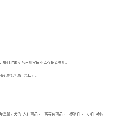
，每月收取实际占用空间的库存保管费用。
(10*10*10) =71日元。
量，分为“大件商品”、“高等价商品”、“标准件”、“小件”4种。