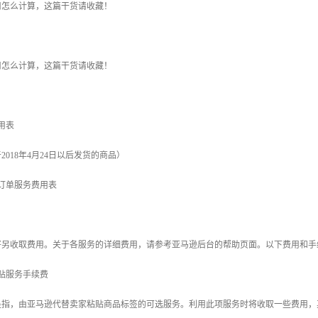
用怎么计算，这篇干货请收藏！
用怎么计算，这篇干货请收藏！
用表
018年4月24日以后发货的商品）
送订单服务费用表
将另收取费用。关于各服务的详细费用，请参考亚马逊后台的帮助页面。以下费用和手
粘贴服务手续费
是指，由亚马逊代替卖家粘贴商品标签的可选服务。利用此项服务时将收取一些费用，