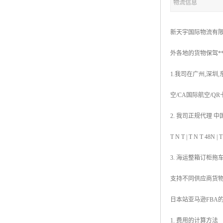
物流信息
新天宇国际物流有限
外各地的货物保驾*
1.我司在广州,深圳
空/CA国际航空/Q
2. 我司正规代理 中国香
T N T | T N 
3. 海运整箱订柜拖
支持不同供应商货
日本站亚马逊FBA
1. 费用的计算方法