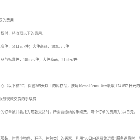
权的费用
有权时，将收取以下的费用。
件，51日元 /件；大件商品，103日元/件
品与标准件，10日元/件；大件商品，21日元/件
（以下称FC）保管365天以上的库存品，按每10cm×10cm×10cm收取 174.85
送服务现款交货的手续费
务的订单被并委托为现款交货时，所需要缴纳的手续费，每个订单的费用为324日元。
服装、时尚小物件、鞋子、包包类）的买家，利用“30日内退货免运费”服务退货时