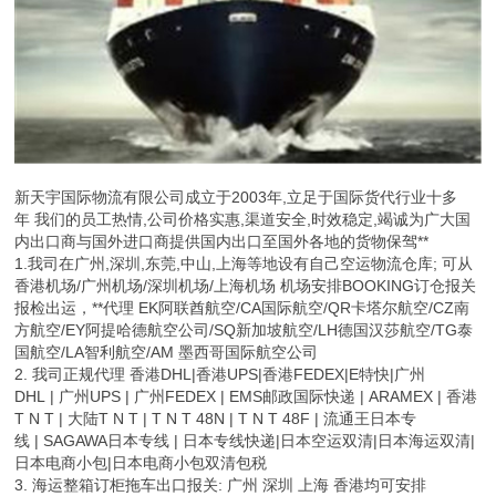
新天宇国际物流有限公司成立于2003年,立足于国际货代行业十多
年 我们的员工热情,公司价格实惠,渠道安全,时效稳定,竭诚为广大国
内出口商与国外进口商提供国内出口至国外各地的货物保驾**
1.我司在广州,深圳,东莞,中山,上海等地设有自己空运物流仓库; 可从
香港机场/广州机场/深圳机场/上海机场 机场安排BOOKING订仓报关
报检出运，**代理 EK阿联酋航空/CA国际航空/QR卡塔尔航空/CZ南
方航空/EY阿提哈德航空公司/SQ新加坡航空/LH德国汉莎航空/TG泰
国航空/LA智利航空/AM 墨西哥国际航空公司
2. 我司正规代理 香港DHL|香港UPS|香港FEDEX|E特快|广州
DHL | 广州UPS | 广州FEDEX | EMS邮政国际快递 | ARAMEX | 香港
T N T | 大陆T N T | T N T 48N | T N T 48F | 流通王日本专
线 | SAGAWA日本专线 | 日本专线快递|日本空运双清|日本海运双清|
日本电商小包|日本电商小包双清包税
3. 海运整箱订柜拖车出口报关: 广州 深圳 上海 香港均可安排