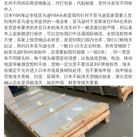
支持不同供应商货物集运，代打包装，代贴标签，货件分发至不同收
件人
日本FBA海运专线亚马逊FBA头程是我司针对于亚马逊卖家需要入货
到海外亚马逊仓库提供的一项业务，亚马逊对于卖家发往FBA仓库的
发货是有要求的并且日本的海关清关对于一般卖家比较严格，所以基
本上卖家都进行操作，可以交给我们中达通国际物流。全部流程简单
方便，卖家上报货物品名材质，发货到我们国内仓库，我们订舱报关
起运，再到日本亚马逊仓库，一般10-15天左右时效。所有货物除了
贴亚马逊FBA外箱标外，还需要贴我司箱唛（一箱2张），同一票货
有不同唛头的，每个唛头都需提供清楚，以免搞混货物。电池、移动
电源等敏感货暂时不收，货物一定注意不要涉及到F牌侵权类，海关
依规定不允许进入日本市场直接销毁处理。也不要低申报，低申报会
导致海关查验、扣货、延期等。日本不能清关货物比较多，请出货前
确认品名是否能清关，如实申报、材质等报关要素。