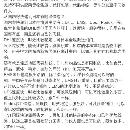
支持不同供应商货物集运，代打包装，代贴标签，货件分发至不同收
件人
从国内寄快递到日本有哪些快递？
国内寄快递到日本的快递主要有：DHL、EMS、Ups、Fedex、等。
像大名鼎鼎的DHL类似于国内的顺丰，速度快，服务很好，几乎在各
国都有点，而且还有自己的飞机。
DHL速度快，时效比较稳定，可日本全境派送到门。
只不过收费可能会比较贵，算体积重，所谓的体积重就是货物比较
轻，但是很大的东西就按照体积来计费用，比如玩具娃娃和抱枕之类
的。
还有就是偏远地区需要加钱，DHL对物品也是有限制的，比如食品、
药品、液体、粉末、国际的产品（如、耐克等产品）
EMS国际也是很出名的，除了禁运的，几乎什么都是可以寄的，
如、牛肉等食品都是可以寄出的，EMS只计重量，目前只要单边不
超过60CM是不算体积的，EMS的速度比较一般，不是很稳定。
UPS速度快，时效比较稳定，可以派送到门，可以寄比较重的东西，
但是限制也是比较多的，跟DHL一样。
Fedex联邦快递，速度快，时效稳定，服务好，可以派送到门，可以
寄比较重的东西，限制较多，和DHL一样。
TNT国际快递四巨头之一，再加上其他快递服务都有自己的优势线
路，快递主要是在西欧部分国家，时效方面也是可以的，限制较多，
和DHL一样。