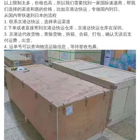
以上限制太多，价格也高，所以我们需要找到一家国际速递商，帮我
们选择的渠道和惠的价格，比如京港达快运，专做国内到日。
从国内寄快递到日本的流程
1. 联系京港达快运，选择承运渠道
2.下单或者直接寄到京港达快运仓库，京港达快运仓库在深圳。
3. 京港达代收货物，查验货物，拆箱、合箱、打包，确认无误后支
付运费，出货。
4. 运单号可以查询物流运输信息，等待签收包裹。