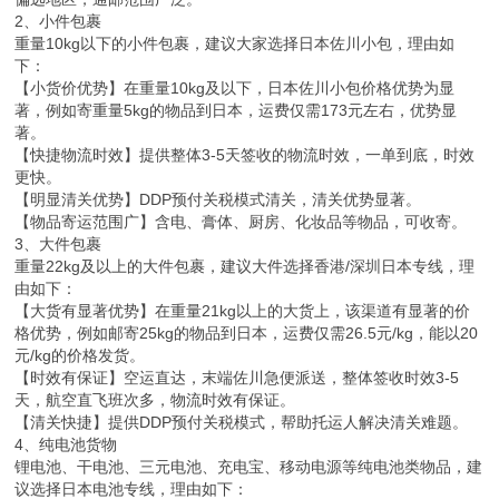
2、小件包裹
重量10kg以下的小件包裹，建议大家选择日本佐川小包，理由如
下：
【小货价优势】在重量10kg及以下，日本佐川小包价格优势为显
著，例如寄重量5kg的物品到日本，运费仅需173元左右，优势显
著。
【快捷物流时效】提供整体3-5天签收的物流时效，一单到底，时效
更快。
【明显清关优势】DDP预付关税模式清关，清关优势显著。
【物品寄运范围广】含电、膏体、厨房、化妆品等物品，可收寄。
3、大件包裹
重量22kg及以上的大件包裹，建议大件选择香港/深圳日本专线，理
由如下：
【大货有显著优势】在重量21kg以上的大货上，该渠道有显著的价
格优势，例如邮寄25kg的物品到日本，运费仅需26.5元/kg，能以20
元/kg的价格发货。
【时效有保证】空运直达，末端佐川急便派送，整体签收时效3-5
天，航空直飞班次多，物流时效有保证。
【清关快捷】提供DDP预付关税模式，帮助托运人解决清关难题。
4、纯电池货物
锂电池、干电池、三元电池、充电宝、移动电源等纯电池类物品，建
议选择日本电池专线，理由如下：