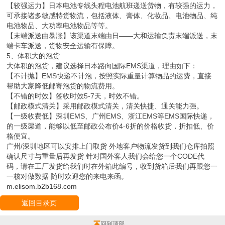
【较强运力】日本电池专线头程电池航班递送货物，有较强的运力，
可承接诸多敏感特货物流，包括液体、膏体、化妆品、电池物品、纯
电池物品、大功率电池物品等等。
【末端派送由暴涨】该渠道末端由日——大和运输负责末端派送，末
端卡车派送，货物安全运输有保障。
5、体积大的泡货
大体积的泡货，建议选择日本路向国际EMS渠道，理由如下：
【不计抛】EMS快递不计泡，按照实际重量计算物品的运费，直接
帮助大家降低邮寄泡货的物流费用。
【不错的时效】签收时效5-7天，时效不错。
【邮政模式清关】采用邮政模式清关，清关快捷、通关能力强。
【一级收费低】深圳EMS、广州EMS、浙江EMS等EMS国际快递，
的一级渠道，能够以低至邮政公布价4-6折的价格收货，折扣低、价
格便宜。
广州/深圳地区可以安排上门取货 外地客户物流发货到我们仓库拍照
确认尺寸与重量后再发货 针对国外客人我们会给您一个CODE代
码，请在工厂发货给我们时在外箱此编号，收到货箱后我们再跟您一
一核对做数据 随时欢迎您的来电来函。
m.elisom.b2b168.com
返回目录页
回到顶部