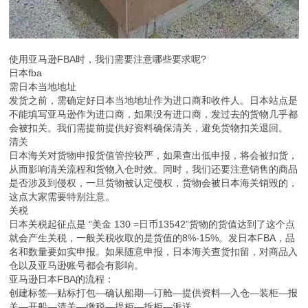
使用亚马逊FBA时，我们需要注意哪些要求呢?
日本fba
需日本当地地址
发货之前，需确定好日本当地地址作为进口商和收件人。日本站点是
不能填写亚马逊作为进口商，如果没有进口商，发过去的货物几乎都
会被扣关。我们需提前提供好资料确保清关，避免货物扣关退回。
清关
日本海关对货物申报货值管控较严，如果查出低申报，将会被扣货，
从而影响清关流程和货物入仓时效。同时，我们还要注意销售的商品
是否涉及到侵权，一旦货物被认定侵权，货物会被日本海关销毁的，
这点大家需要特别注意。
关税
日本关税起征点是 “美金 130 =日币13542”货物的货值达到了这个点
就会产生关税，一般关税收取的是货值的8%-15%。发日本FBA，品
名和数量要如实申报。如果随意申报，日本海关查货扣留，对商品入
仓以及亚马逊账号都会有影响。
亚马逊日本FBA的流程：
创建标签—贴标打包—确认船期—订舱—提供资料—入仓—装柜—报
关—开船—清关—缴税—提柜—拆柜—派送