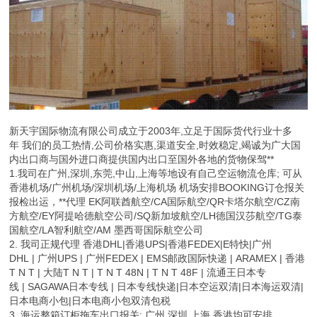
新天宇国际物流有限公司成立于2003年,立足于国际货代行业十多
年 我们的员工热情,公司价格实惠,渠道安全,时效稳定,竭诚为广大国
内出口商与国外进口商提供国内出口至国外各地的货物保驾**
1.我司在广州,深圳,东莞,中山,上海等地设有自己空运物流仓库; 可从
香港机场/广州机场/深圳机场/上海机场 机场安排BOOKING订仓报关
报检出运，**代理 EK阿联酋航空/CA国际航空/QR卡塔尔航空/CZ南
方航空/EY阿提哈德航空公司/SQ新加坡航空/LH德国汉莎航空/TG泰
国航空/LA智利航空/AM 墨西哥国际航空公司
2. 我司正规代理 香港DHL|香港UPS|香港FEDEX|E特快|广州
DHL | 广州UPS | 广州FEDEX | EMS邮政国际快递 | ARAMEX | 香港
T N T | 大陆T N T | T N T 48N | T N T 48F | 流通王日本专
线 | SAGAWA日本专线 | 日本专线快递|日本空运双清|日本海运双清|
日本电商小包|日本电商小包双清包税
3. 海运整箱订柜拖车出口报关: 广州 深圳 上海 香港均可安排