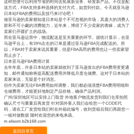
这样您便可以利用节省的时间去拓展新业务、研发新产品。不仅是配
送方式，FBA支持多种选择的支付方式，如货到付款。今天就亚马逊
日本站FBA的费用以及技巧来讨论吧！
做亚马逊的卖家都知道日本站是个不可忽视的市场，其庞大的消费人
群和不可小觑的消费能力，近年来，博得了不少卖家的青睐，成为了
卖家们开疆扩土的战场。
而在亚马逊运营中，物流配送是至关重要的环节。据统计显示，在亚
马逊平台上，有39%左右的订单是通过亚马逊FBA完成配送的。所
以，FBA对于卖家来说其重要，但是FBA高昂的费用也让一些卖家望
而止步了。
日本亚马逊FBA费用计算
去年年底，许多日本站的卖家就收到了亚马逊发出的FBA费用变更通
知，邮件通知称将提高配送费用并降低月度仓储费。这对于日本站的
卖家来说，无疑是个好消息。
但作为卖家无论FBA费用如何调整，我们都必须清楚FBA费用明细和
仓储费用，才能更好地制定产品价格，确保产品利润。
广州/深圳地区可以安排上门取货 外地客户物流发货到我们仓库拍照
确认尺寸与重量后再发货 针对国外客人我们会给您一个CODE代
码，请在工厂发货给我们时在外箱此编号，收到货箱后我们再跟您一
一核对做数据 随时欢迎您的来电来函。
m.elisom.b2b168.com
返回目录页