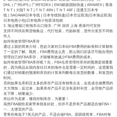
DHL | 广州UPS | 广州FEDEX | EMS邮政国际快递 | ARAMEX | 香港
T N T | 大陆T N T | T N T 48N | T N T 48F | 流通王日本专
线 | SAGAWA日本专线 | 日本专线快递|日本空运双清|日本海运双清|
日本电商小包|日本电商小包双清包税
3. 海运整箱订柜拖车出口报关: 广州 深圳 上海 香港均可安排
支持不同供应商货物集运，代打包装，代贴标签，货件分发至不同收
件人
如何有效管理FBA库存
通过上面的简单介绍，想必大家对日本站FBA费用的标准和计算都有
了一定的了解。既然，FBA费用这么贵，那么我们应该尽可能合理的
管理自己的FBA库存，才能够有效减少FBA费用的成本。
如何有效管理FBA库存呢？先，FBA仓库管理对库存的预测是很重要
的，因为商品从国内发往日本的海外仓是需要一定时间的，这需要我
们通过对销量的预测和库存的计算来判断每次发货的数量，和发货的
时间。
否则如果仓库积压太多的库存产品没有销售出去，会造成仓储费用的
大大增加；反过来，如果库存产品不足没有及时补货，会导致产品排
名下降，销量减少。
所以作为卖家，懂得控制库存，为重要！
虽然FBA能给卖家带来很多好处，但并不是所有产品都适合做FBA！
一、太便宜的产品
零售价格低于7美元的产品，不适合做FBA。原因很简单，FBA对每