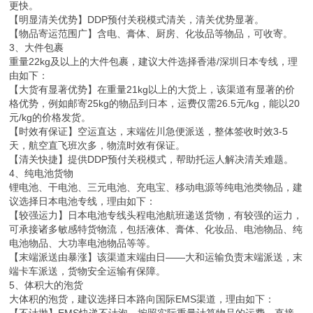
更快。
【明显清关优势】DDP预付关税模式清关，清关优势显著。
【物品寄运范围广】含电、膏体、厨房、化妆品等物品，可收寄。
3、大件包裹
重量22kg及以上的大件包裹，建议大件选择香港/深圳日本专线，理
由如下：
【大货有显著优势】在重量21kg以上的大货上，该渠道有显著的价
格优势，例如邮寄25kg的物品到日本，运费仅需26.5元/kg，能以20
元/kg的价格发货。
【时效有保证】空运直达，末端佐川急便派送，整体签收时效3-5
天，航空直飞班次多，物流时效有保证。
【清关快捷】提供DDP预付关税模式，帮助托运人解决清关难题。
4、纯电池货物
锂电池、干电池、三元电池、充电宝、移动电源等纯电池类物品，建
议选择日本电池专线，理由如下：
【较强运力】日本电池专线头程电池航班递送货物，有较强的运力，
可承接诸多敏感特货物流，包括液体、膏体、化妆品、电池物品、纯
电池物品、大功率电池物品等等。
【末端派送由暴涨】该渠道末端由日——大和运输负责末端派送，末
端卡车派送，货物安全运输有保障。
5、体积大的泡货
大体积的泡货，建议选择日本路向国际EMS渠道，理由如下：
【不计抛】EMS快递不计泡，按照实际重量计算物品的运费，直接