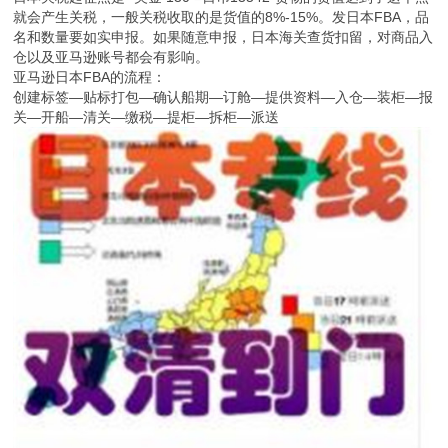
就会产生关税，一般关税收取的是货值的8%-15%。发日本FBA，品
名和数量要如实申报。如果随意申报，日本海关查货扣留，对商品入
仓以及亚马逊账号都会有影响。
亚马逊日本FBA的流程：
创建标签—贴标打包—确认船期—订舱—提供资料—入仓—装柜—报
关—开船—清关—缴税—提柜—拆柜—派送