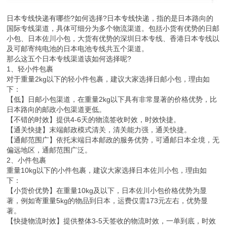
日本专线快递有哪些?如何选择?日本专线快递，指的是日本路向的
国际专线渠道，具体可细分为多个物流渠道。包括小货有优势的日邮
小包、日本佐川小包，大货有优势的深圳日本专线、香港日本专线以
及可邮寄纯电池的日本电池专线共五个渠道。
那么这五个日本专线渠道该如何选择呢?
1、轻小件包裹
对于重量2kg以下的轻小件包裹，建议大家选择日邮小包，理由如
下：
【低】日邮小包渠道，在重量2kg以下具有非常显著的价格优势，比
日本路向的邮政小包渠道更低。
【不错的时效】提供4-6天的物流签收时效，时效快捷。
【通关快捷】末端邮政模式清关，清关能力强，通关快捷。
【通邮范围广】依托末端日本邮政的服务优势，可通邮日本全境，无
偏远地区，通邮范围广泛。
2、小件包裹
重量10kg以下的小件包裹，建议大家选择日本佐川小包，理由如
下：
【小货价优势】在重量10kg及以下，日本佐川小包价格优势为显
著，例如寄重量5kg的物品到日本，运费仅需173元左右，优势显
著。
【快捷物流时效】提供整体3-5天签收的物流时效，一单到底，时效