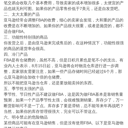
笔交易会收取几个基本费用，导致卖家的成本增加很多，太便宜的产
品也就无利可图。如果你的产品零售价低于7美元，还是自发货吧。
二、太大太重的产品
亚马逊经常会调整FBA的收费，细心的卖家会发现，大和重的产品的
收费是在不断增加的。如果你的产品很大很重，或者是抛货的，都不
适合做FBA。
三、功能性特别强的商品
你发货之后，是由亚马逊来完成售后的，在这种情况下，功能性很强
的商品的退货率会很高。
四、冷门产品
FBA是有仓储费的，虽然不高，但是日积月累也是笔不小的支出。有
业内人士表示，8月15日起，亚马逊将会对物流仓库进行进一步调
整，卖家朋友需要注意，如果一些产品存储时间已经超过6个月，那
么亚马逊则会加收十倍的仓储费。
所以不能把亚马逊当仓库，还是要放能卖掉的东西。
五、季节性太强的产品
季节性、节日性产品不建议做FBA，这是因为做FBA基本是靠销售量
预测，如果一个产品季节性太强，会很难预测销量。库存少了，万一
断货影响可不是一丁点。库存多了要是滞销，总不能等来年再战吧？
当然，如果你的库存管理很强大，完全可以不管这点。
六、明令禁止的危险物品
某些商品可能有在亚马逊销售，但是没有使用FBA。以下是亚马逊物