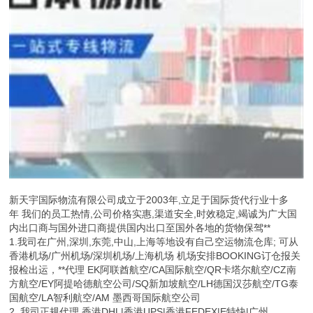
新天宇国际物流有限公司成立于2003年,立足于国际货代行业十多
年 我们的员工热情,公司价格实惠,渠道安全,时效稳定,竭诚为广大国
内出口商与国外进口商提供国内出口至国外各地的货物保驾**
1.我司在广州,深圳,东莞,中山,上海等地设有自己空运物流仓库; 可从
香港机场/广州机场/深圳机场/上海机场 机场安排BOOKING订仓报关
报检出运，**代理 EK阿联酋航空/CA国际航空/QR卡塔尔航空/CZ南
方航空/EY阿提哈德航空公司/SQ新加坡航空/LH德国汉莎航空/TG泰
国航空/LA智利航空/AM 墨西哥国际航空公司
2. 我司正规代理 香港DHL|香港UPS|香港FEDEX|E特快|广州