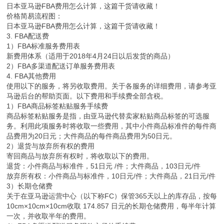
日本亚马逊FBA费用怎么计算，这篇干货请收藏！
价格简易流程图：
日本亚马逊FBA费用怎么计算，这篇干货请收藏！
3. FBA配送费
1）FBA标准服务费用表
新费用体系（适用于2018年4月24日以后发货的商品）
2）FBA多渠道配送订单服务费用表
4. FBA其他费用
使用以下的服务，将另收取费用。关于各服务的详细费用，请参考亚
马逊后台的帮助页面。以下费用和手续费全部含税。
1）FBA商品标签粘贴服务手续费
商品标签粘贴服务是指，由亚马逊代替卖家粘贴商品标签的可选服
务。利用此项服务时将收取一些费用，其中小件商品标准件的每件商
品费用为20日元；大件商品的每件商品费用为50日元。
2）退货与放弃所有权的费用
寄回商品与放弃所有权时，将收取以下的费用。
退货：小件商品与标准件，51日元 /件；大件商品，103日元/件
放弃所有权：小件商品与标准件，10日元/件；大件商品，21日元/件
3）长期仓储费
关于在亚马逊运营中心（以下称FC）保管365天以上的库存品，按每
10cm×10cm×10cm收取 174.857 日元的长期仓储费用，每半年计算
一次，并收取半年的费用。