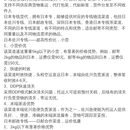
支持不同供应商货物集运，代打包装，代贴标签，货件分发至不同收
件人
日本专线货代，拥有日本专，能够提供对应的专线物流渠道，包括日
本佐川专线、日本邮政专线、深圳日本专线、香港日本专线等渠道。
不同的日本专线渠道，有不同的特点和优势，适合邮寄不同类型、不
同重量以及不同物流需求的物品。
日本佐川专线——超高性价比，小货
1、小货价优
该渠道递送重量5kg以下的小货，有显著的价格优势。例如，邮寄
2kg的物品到日本，运费仅需90元。邮寄4kg的物品到日本，运费仅
需150元。
2、快捷的时效
该渠道时效快捷，头程空运直达日本，末端由佐川负责派送，整体签
收时效4-6天。
3、DDP快速清关
采用DDP模式解决清关问题，托运人可提前预付关税，后续有的清关
行负责货物的清关，寄运无忧。
4、末端派送优势
该渠道末端佐川急便负责派送，作为之一，佐川急便能为托运人提供
良好、、便捷、准确的末端派送服务，货物可跟踪至妥投。
日本邮政专线——日邮合作渠道，运价低廉
1、1kg以下有显著价格优势