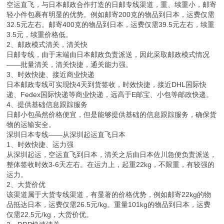
空运直飞，与日本邮政合作打造的日邮专线渠道，重、续重小，邮寄
轻小件包裹有明显的优势。例如邮寄200克的物品到日本，运费仅需
32.5元左右。邮寄400克的物品到日本，运费仅需39.5元左右，续重
3.5元，续重价格低。
2、邮政模式清关，清关快
日邮专线，由于末端由日本邮政负责派送，因此采取邮政模式情况
——批量清关，清关快捷，通关能力强。
3、时效快捷、接近商业快递
日本邮政专线可实现快4天到货签收，时效快捷，接近DHL国际快
递、Fedex国际快递等商业快递，远高于E邮宝、小包等邮政快递。
4、提供基础信息跟踪服务
日邮小包虽然价格便宜，但是能够提供基础的信息跟踪服务，确保货
物的运输安全。
深圳日本专线——从深圳起运直飞日本
1、时效快捷、运力强
从深圳起运，空运直飞到日本，清关之后由日本佐川急便负责派送，
整体签收时效3-6天左右。在运力上，起重22kg，不限重，有较强的
运力。
2、大货价优
该渠道属于大货专线渠道，有显著的价格优势，例如邮寄22kg的物
品抵达日本，运费仅需26.5元/kg。重量101kg的物品到日本，运费
仅需22.5元/kg，大货价优。