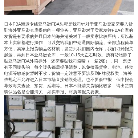
日本FBA海运专线亚马逊FBA头程是我司针对于亚马逊卖家需要入货
到海外亚马逊仓库提供的一项业务，亚马逊对于卖家发往FBA仓库的
发货是有要求的并且日本的海关清关对于一般卖家比较严格，所以基
本上卖家都进行操作，可以交给我们中达通国际物流。全部流程简单
方便，卖家上报货物品名材质，发货到我们国内仓库，我们订舱报关
起运，再到日本亚马逊仓库，一般10-15天左右时效。所有货物除了
贴亚马逊FBA外箱标外，还需要贴我司箱唛（一箱2张），同一票货
有不同唛头的，每个唛头都需提供清楚，以免搞混货物。电池、移动
电源等敏感货暂时不收，货物一定注意不要涉及到F牌侵权类，海关
依规定不允许进入日本市场直接销毁处理。也不要低申报，低申报会
导致海关查验、扣货、延期等。日本不能清关货物比较多，请出货前
确认品名是否能清关，如实申报、材质等报关要素。