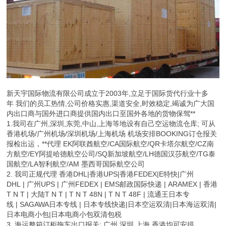
新天宇国际物流有限公司成立于2003年,立足于国际货代行业十多
年 我们的员工热情,公司价格实惠,渠道安全,时效稳定,竭诚为广大国
内出口商与国外进口商提供国内出口至国外各地的货物保驾**
1.我司在广州,深圳,东莞,中山,上海等地设有自己空运物流仓库; 可从
香港机场/广州机场/深圳机场/上海机场 机场安排BOOKING订仓报关
报检出运，**代理 EK阿联酋航空/CA国际航空/QR卡塔尔航空/CZ南
方航空/EY阿提哈德航空公司/SQ新加坡航空/LH德国汉莎航空/TG泰
国航空/LA智利航空/AM 墨西哥国际航空公司
2. 我司正规代理 香港DHL|香港UPS|香港FEDEX|E特快|广州
DHL | 广州UPS | 广州FEDEX | EMS邮政国际快递 | ARAMEX | 香港
T N T | 大陆T N T | T N T 48N | T N T 48F | 流通王日本专
线 | SAGAWA日本专线 | 日本专线快递|日本空运双清|日本海运双清|
日本电商小包|日本电商小包双清包税
3. 海运整箱订柜拖车出口报关: 广州 深圳 上海 香港均可安排