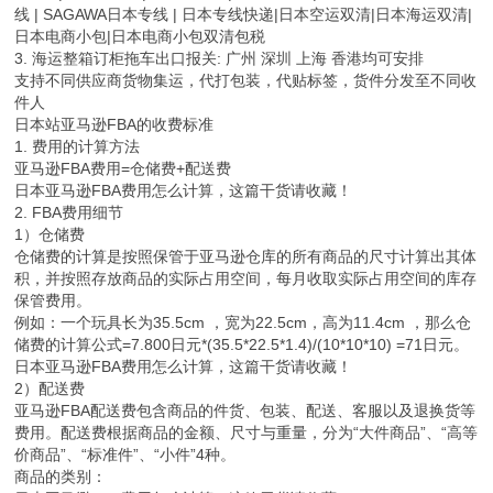
线 | SAGAWA日本专线 | 日本专线快递|日本空运双清|日本海运双清|
日本电商小包|日本电商小包双清包税
3. 海运整箱订柜拖车出口报关: 广州 深圳 上海 香港均可安排
支持不同供应商货物集运，代打包装，代贴标签，货件分发至不同收
件人
日本站亚马逊FBA的收费标准
1. 费用的计算方法
亚马逊FBA费用=仓储费+配送费
日本亚马逊FBA费用怎么计算，这篇干货请收藏！
2. FBA费用细节
1）仓储费
仓储费的计算是按照保管于亚马逊仓库的所有商品的尺寸计算出其体
积，并按照存放商品的实际占用空间，每月收取实际占用空间的库存
保管费用。
例如：一个玩具长为35.5cm ，宽为22.5cm，高为11.4cm ，那么仓
储费的计算公式=7.800日元*(35.5*22.5*1.4)/(10*10*10) =71日元。
日本亚马逊FBA费用怎么计算，这篇干货请收藏！
2）配送费
亚马逊FBA配送费包含商品的件货、包装、配送、客服以及退换货等
费用。配送费根据商品的金额、尺寸与重量，分为“大件商品”、“高等
价商品”、“标准件”、“小件”4种。
商品的类别：