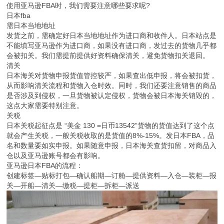
使用亚马逊FBA时，我们需要注意哪些要求呢?
日本fba
需日本当地地址
发货之前，需确定好日本当地地址作为进口商和收件人。日本站点是
不能填写亚马逊作为进口商，如果没有进口商，发过去的货物几乎都
会被扣关。我们需提前提供好资料确保清关，避免货物扣关退回。
清关
日本海关对货物申报货值管控较严，如果查出低申报，将会被扣货，
从而影响清关流程和货物入仓时效。同时，我们还要注意销售的商品
是否涉及到侵权，一旦货物被认定侵权，货物会被日本海关销毁的，
这点大家需要特别注意。
关税
日本关税起征点是 “美金 130 =日币13542”货物的货值达到了这个点
就会产生关税，一般关税收取的是货值的8%-15%。发日本FBA，品
名和数量要如实申报。如果随意申报，日本海关查货扣留，对商品入
仓以及亚马逊账号都会有影响。
亚马逊日本FBA的流程：
创建标签—贴标打包—确认船期—订舱—提供资料—入仓—装柜—报
关—开船—清关—缴税—提柜—拆柜—派送