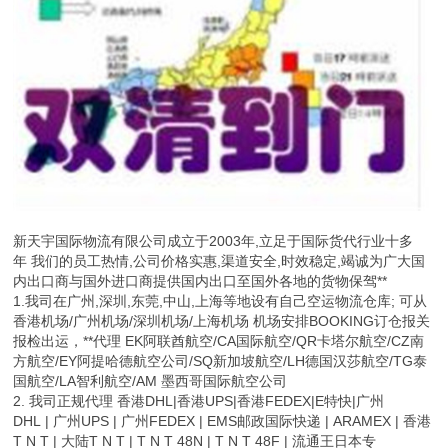
新天宇国际物流有限公司成立于2003年,立足于国际货代行业十多
年 我们的员工热情,公司价格实惠,渠道安全,时效稳定,竭诚为广大国
内出口商与国外进口商提供国内出口至国外各地的货物保驾**
1.我司在广州,深圳,东莞,中山,上海等地设有自己空运物流仓库; 可从
香港机场/广州机场/深圳机场/上海机场 机场安排BOOKING订仓报关
报检出运，**代理 EK阿联酋航空/CA国际航空/QR卡塔尔航空/CZ南
方航空/EY阿提哈德航空公司/SQ新加坡航空/LH德国汉莎航空/TG泰
国航空/LA智利航空/AM 墨西哥国际航空公司
2. 我司正规代理 香港DHL|香港UPS|香港FEDEX|E特快|广州
DHL | 广州UPS | 广州FEDEX | EMS邮政国际快递 | ARAMEX | 香港
T N T | 大陆T N T | T N T 48N | T N T 48F | 流通王日本专