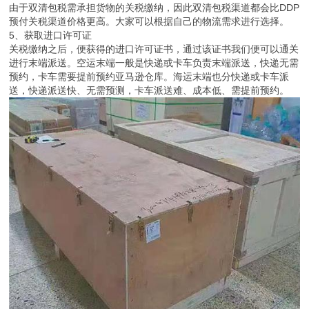
由于双清包税需承担货物的关税缴纳，因此双清包税渠道都会比DDP
预付关税渠道价格更高。大家可以根据自己的物流需求进行选择。
5、获取进口许可证
关税缴纳之后，便获得的进口许可证书，通过该证书我们便可以通关
进行末端派送。空运末端一般是快递或卡车负责末端派送，快递无需
预约，卡车需要提前预约亚马逊仓库。海运末端也分快递或卡车派
送，快递派送快、无需预测，卡车派送难、成本低、需提前预约。