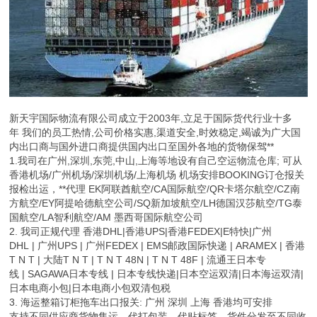
新天宇国际物流有限公司成立于2003年,立足于国际货代行业十多
年 我们的员工热情,公司价格实惠,渠道安全,时效稳定,竭诚为广大国
内出口商与国外进口商提供国内出口至国外各地的货物保驾**
1.我司在广州,深圳,东莞,中山,上海等地设有自己空运物流仓库; 可从
香港机场/广州机场/深圳机场/上海机场 机场安排BOOKING订仓报关
报检出运，**代理 EK阿联酋航空/CA国际航空/QR卡塔尔航空/CZ南
方航空/EY阿提哈德航空公司/SQ新加坡航空/LH德国汉莎航空/TG泰
国航空/LA智利航空/AM 墨西哥国际航空公司
2. 我司正规代理 香港DHL|香港UPS|香港FEDEX|E特快|广州
DHL | 广州UPS | 广州FEDEX | EMS邮政国际快递 | ARAMEX | 香港
T N T | 大陆T N T | T N T 48N | T N T 48F | 流通王日本专
线 | SAGAWA日本专线 | 日本专线快递|日本空运双清|日本海运双清|
日本电商小包|日本电商小包双清包税
3. 海运整箱订柜拖车出口报关: 广州 深圳 上海 香港均可安排
支持不同供应商货物集运，代打包装，代贴标签，货件分发至不同收