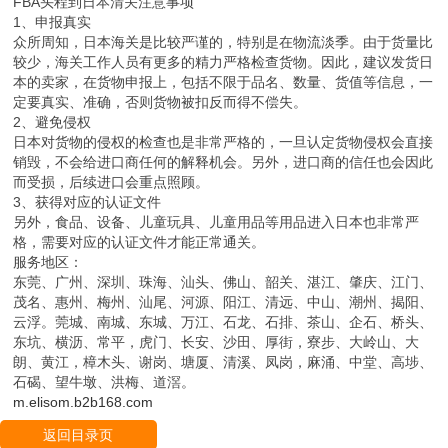
FBA头程到日本清关注意事项
1、申报真实
众所周知，日本海关是比较严谨的，特别是在物流淡季。由于货量比
较少，海关工作人员有更多的精力严格检查货物。因此，建议发货日
本的卖家，在货物申报上，包括不限于品名、数量、货值等信息，一
定要真实、准确，否则货物被扣反而得不偿失。
2、避免侵权
日本对货物的侵权的检查也是非常严格的，一旦认定货物侵权会直接
销毁，不会给进口商任何的解释机会。另外，进口商的信任也会因此
而受损，后续进口会重点照顾。
3、获得对应的认证文件
另外，食品、设备、儿童玩具、儿童用品等用品进入日本也非常严
格，需要对应的认证文件才能正常通关。
服务地区：
东莞、广州、深圳、珠海、汕头、佛山、韶关、湛江、肇庆、江门、
茂名、惠州、梅州、汕尾、河源、阳江、清远、中山、潮州、揭阳、
云浮。莞城、南城、东城、万江、石龙、石排、茶山、企石、桥头、
东坑、横沥、常平，虎门、长安、沙田、厚街，寮步、大岭山、大
朗、黄江，樟木头、谢岗、塘厦、清溪、凤岗，麻涌、中堂、高埗、
石碣、望牛墩、洪梅、道滘。
m.elisom.b2b168.com
返回目录页