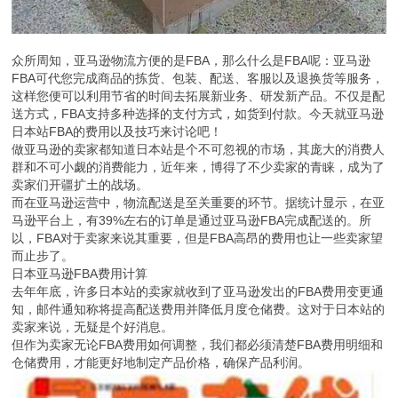
众所周知，亚马逊物流方便的是FBA，那么什么是FBA呢：亚马逊
FBA可代您完成商品的拣货、包装、配送、客服以及退换货等服务，
这样您便可以利用节省的时间去拓展新业务、研发新产品。不仅是配
送方式，FBA支持多种选择的支付方式，如货到付款。今天就亚马逊
日本站FBA的费用以及技巧来讨论吧！
做亚马逊的卖家都知道日本站是个不可忽视的市场，其庞大的消费人
群和不可小觑的消费能力，近年来，博得了不少卖家的青睐，成为了
卖家们开疆扩土的战场。
而在亚马逊运营中，物流配送是至关重要的环节。据统计显示，在亚
马逊平台上，有39%左右的订单是通过亚马逊FBA完成配送的。所
以，FBA对于卖家来说其重要，但是FBA高昂的费用也让一些卖家望
而止步了。
日本亚马逊FBA费用计算
去年年底，许多日本站的卖家就收到了亚马逊发出的FBA费用变更通
知，邮件通知称将提高配送费用并降低月度仓储费。这对于日本站的
卖家来说，无疑是个好消息。
但作为卖家无论FBA费用如何调整，我们都必须清楚FBA费用明细和
仓储费用，才能更好地制定产品价格，确保产品利润。