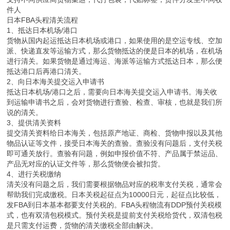
件人
日本FBA头程清关流程
1、抵达日本机场/港口
货物从国内起运抵达日本机场或港口，如果使用的是空运专线、空加
派、快递直发等运输方式，那么货物抵达的便是日本的机场，在机场
进行清关。如果货物是通过海运、海派等运输方式抵达日本，那么便
抵达港口后再港口清关。
2、向日本海关提交运入申请书
抵达日本机场/港口之后，需要向日本海关提交运入申请书。海关收
到运输申请书之后，会对货物进行查验、检查、审核，也就是我们所
说的清关。
3、提供清关资料
提交清关资料给日本海关，包括原产地证、商检、货物申报以及其他
物品认证等文件，接受日本海关的查验。查验没有问题后，支付关税
即可通关放行。查验有问题，例如申报价值不符、产品属于禁运品、
产品无对应的认证文件等，那么货物便会被扣货。
4、进行关税缴纳
清关没有问题之后，我们需要根据物品对应的税率支付关税，通常会
帮助我们完成缴税。日本关税起征点为10000日元，起征点比较低，
发FBA到日本基本都要支付关税的。FBA头程物流有DDP预付关税模
式，也有双清包税模式。预付关税是提前支付关税给货代，双清包税
是只需支付运费，货物的清关缴税全部由解决。