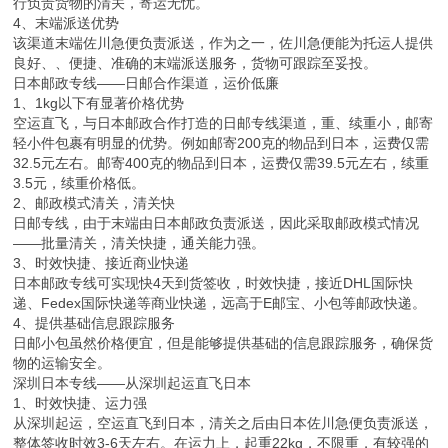
行负责货物的清关，寄运无忧。
4、末端派送优势
该渠道末端佐川急便负责派送，作为之一，佐川急便能为托运人提供
良好、、便捷、准确的末端派送服务，货物可跟踪至妥投。
日本邮政专线——日邮合作渠道，运价低廉
1、1kg以下有显著价格优势
空运直飞，与日本邮政合作打造的日邮专线渠道，重、续重小，邮寄
轻小件包裹有明显的优势。例如邮寄200克的物品到日本，运费仅需
32.5元左右。邮寄400克的物品到日本，运费仅需39.5元左右，续重
3.5元，续重价格低。
2、邮政模式清关，清关快
日邮专线，由于末端由日本邮政负责派送，因此采取邮政模式情况
——批量清关，清关快捷，通关能力强。
3、时效快捷、接近商业快递
日本邮政专线可实现快4天到货签收，时效快捷，接近DHL国际快
递、Fedex国际快递等商业快递，远高于E邮宝、小包等邮政快递。
4、提供基础信息跟踪服务
日邮小包虽然价格便宜，但是能够提供基础的信息跟踪服务，确保货
物的运输安全。
深圳日本专线——从深圳起运直飞日本
1、时效快捷、运力强
从深圳起运，空运直飞到日本，清关之后由日本佐川急便负责派送，
整体签收时效3-6天左右。在运力上，起重22kg，不限重，有较强的