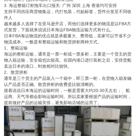
3. 海运整箱订柜拖车出口报关: 广州 深圳 上海 香港均可安排
支持不同供应商货物集运，代打包装，代贴标签，货件分发至不同收
件人
越来越多人选择了在亚马逊开店，而他们选择更多的物流是以FBA方
式发货，下面就来说说日本海运FBA物流运输方式有什么。
日本FBA海运物流的优点就是承载量大、费用低，卖家可以节省不少
物流成本。一般是有整箱运输和散货拼柜两种方式。
1、整箱运输
海运的整柜运输，通常是一票一柜或一票多柜，主要是一个货主的货
物入箱运输，安全箱也比较高。在国内港口进行装柜之后，安排货船
直达日本的港口，时效相对比较快。
2、散货拼柜
通常是三个货主的产品装入一个箱中，即三票一柜，在货物入箱发确
认产品是否正确。散货拼柜的收费是比较清晰的。
接着说说日本海运的运输时间，一般是需要大约20-30天左右；、船
运商、天气等都会影响运输时间。所以卖家要根据产品的运输时间，
提前做好产品的运输安排，避免影响店铺的运营了。