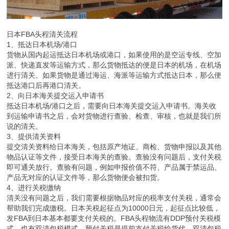
日本FBA头程清关流程
1、抵达日本机场/港口
货物从国内起运抵达日本机场或港口，如果使用的是空运专线、空加
派、快递直发等运输方式，那么货物抵达的便是日本的机场，在机场
进行清关。如果货物是通过海运、海派等运输方式抵达日本，那么便
抵达港口后再港口清关。
2、向日本海关提交运入申请书
抵达日本机场/港口之后，需要向日本海关提交运入申请书。海关收
到运输申请书之后，会对货物进行查验、检查、审核，也就是我们所
说的清关。
3、提供清关资料
提交清关资料给日本海关，包括原产地证、商检、货物申报以及其他
物品认证等文件，接受日本海关的查验。查验没有问题后，支付关税
即可通关放行。查验有问题，例如申报价值不符、产品属于禁运品、
产品无对应的认证文件等，那么货物便会被扣货。
4、进行关税缴纳
清关没有问题之后，我们需要根据物品对应的税率支付关税，通常会
帮助我们完成缴税。日本关税起征点为10000日元，起征点比较低，
发FBA到日本基本都要支付关税的。FBA头程物流有DDP预付关税模
式，也有双清包税模式。预付关税是提前支付关税给货代，双清包税