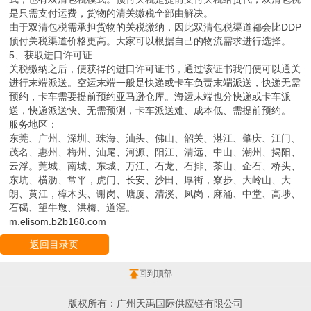
是只需支付运费，货物的清关缴税全部由解决。
由于双清包税需承担货物的关税缴纳，因此双清包税渠道都会比DDP
预付关税渠道价格更高。大家可以根据自己的物流需求进行选择。
5、获取进口许可证
关税缴纳之后，便获得的进口许可证书，通过该证书我们便可以通关
进行末端派送。空运末端一般是快递或卡车负责末端派送，快递无需
预约，卡车需要提前预约亚马逊仓库。海运末端也分快递或卡车派
送，快递派送快、无需预测，卡车派送难、成本低、需提前预约。
服务地区：
东莞、广州、深圳、珠海、汕头、佛山、韶关、湛江、肇庆、江门、
茂名、惠州、梅州、汕尾、河源、阳江、清远、中山、潮州、揭阳、
云浮。莞城、南城、东城、万江、石龙、石排、茶山、企石、桥头、
东坑、横沥、常平，虎门、长安、沙田、厚街，寮步、大岭山、大
朗、黄江，樟木头、谢岗、塘厦、清溪、凤岗，麻涌、中堂、高埗、
石碣、望牛墩、洪梅、道滘。
m.elisom.b2b168.com
返回目录页
回到顶部
版权所有：广州天禹国际供应链有限公司