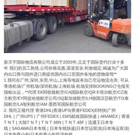
新天宇国际物流有限公司成立于2003年,立足于国际货代行业十多
年 我们的员工热情,公司价格实惠,渠道安全,时效稳定,竭诚为广大国
内出口商与国外进口商提供国内出口至国外各地的货物保驾**
1.我司在广州,深圳,东莞,中山,上海等地设有自己空运物流仓库; 可从
香港机场/广州机场/深圳机场/上海机场 机场安排BOOKING订仓报关
报检出运，**代理 EK阿联酋航空/CA国际航空/QR卡塔尔航空/CZ南
方航空/EY阿提哈德航空公司/SQ新加坡航空/LH德国汉莎航空/TG泰
国航空/LA智利航空/AM 墨西哥国际航空公司
2. 我司正规代理 香港DHL|香港UPS|香港FEDEX|E特快|广州
DHL | 广州UPS | 广州FEDEX | EMS邮政国际快递 | ARAMEX | 香港
T N T | 大陆T N T | T N T 48N | T N T 48F | 流通王日本专
线 | SAGAWA日本专线 | 日本专线快递|日本空运双清|日本海运双清|
日本电商小包|日本电商小包双清包税