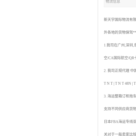
物流信息
新天宇国际物流有限
外各地的货物保驾*
1.我司在广州,深圳
空/CA国际航空/Q
2. 我司正规代理 中国香
T N T | T N 
3. 海运整箱订柜拖
支持不同供应商货
日本FBA海运专线
关对于一般卖家比