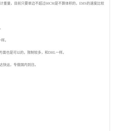
计重量，目前只要单边不超过60CM是不算体积的，EMS的速度比较
。
一样。
方面也是可以的，限制较多，和DHL一样。
达快运，专做国内到日。