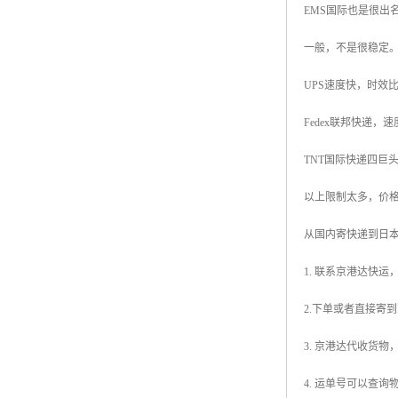
EMS国际也是很出
一般，不是很稳定
UPS速度快，时效
Fedex联邦快递
TNT国际快递四巨
以上限制太多，价
从国内寄快递到日
1. 联系京港达快运
2.下单或者直接寄
3. 京港达代收货
4. 运单号可以查