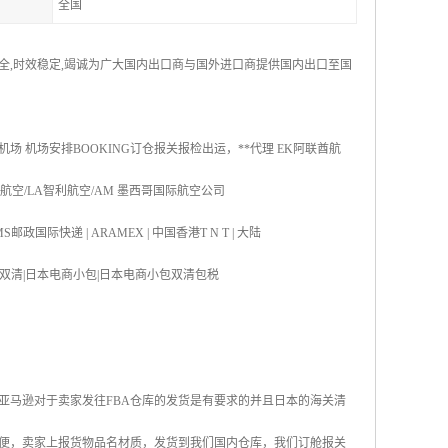
全国
安全,时效稳定,竭诚为广大国内出口商与国外进口商提供国内出口至国
机场 机场安排BOOKING订仓报关报检出运，**代理 EK阿联酋航
国航空/LA智利航空/AM 墨西哥国际航空公司
S邮政国际快递 | ARAMEX | 中国香港T N T | 大陆
双清|日本海运双清|日本电商小包|日本电商小包双清包税
亚马逊对于卖家发往FBA仓库的发货是有要求的并且日本的海关清
便，卖家上报货物品名材质，发货到我们国内仓库，我们订舱报关