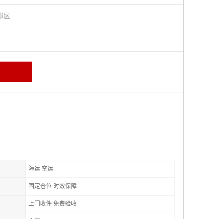
都区
海运 空运
固定仓位 时效保障
上门收件 免费验收