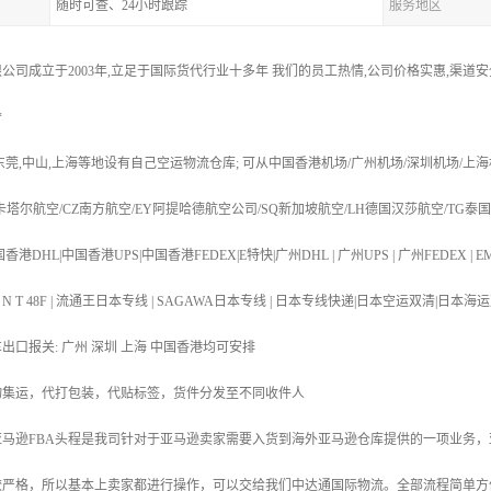
随时可查、24小时跟踪
服务地区
公司成立于2003年,立足于国际货代行业十多年 我们的员工热情,公司价格实惠,渠道
*
,东莞,中山,上海等地设有自己空运物流仓库; 可从中国香港机场/广州机场/深圳机场/上海
R卡塔尔航空/CZ南方航空/EY阿提哈德航空公司/SQ新加坡航空/LH德国汉莎航空/TG泰
港DHL|中国香港UPS|中国香港FEDEX|E特快|广州DHL | 广州UPS | 广州FEDEX | EM
T 48N | T N T 48F | 流通王日本专线 | SAGAWA日本专线 | 日本专线快递|日本空运
车出口报关: 广州 深圳 上海 中国香港均可安排
物集运，代打包装，代贴标签，货件分发至不同收件人
亚马逊FBA头程是我司针对于亚马逊卖家需要入货到海外亚马逊仓库提供的一项业务，
较严格，所以基本上卖家都进行操作，可以交给我们中达通国际物流。全部流程简单方