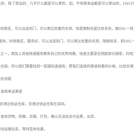
名的，除了禁运的，几乎什么都是可以寄的，如、牛肉等食品都是可以寄出的，EMS只
。
比较稳定，可以派送到门，可以寄比较重的东西，但是限制也是比较多的，跟DHL一样
，速度快，时效稳定，服务好，可以派送到门，可以寄比较重的东西，限制较多，和DHL
头之一，再加上其他快递服务都有自己的优势线路，快递主要是在西欧部分国家，时效
格也高，所以我们需要找到一家国际速递商，帮我们选择的渠道和惠的价格，比如京港
本的流程
，选择承运渠道
到京港达快运仓库，京港达快运仓库在深圳。
物，查验货物，拆箱、合箱、打包，确认无误后支付运费，出货。
询物流运输信息，等待签收包裹。