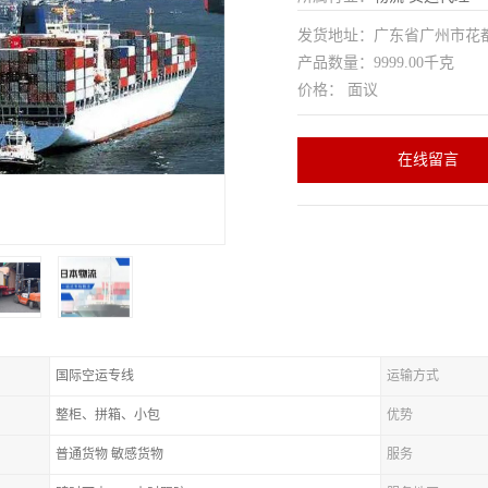
发货地址：广东省广州市花
产品数量：9999.00千克
价格： 面议
在线留言
国际空运专线
运输方式
整柜、拼箱、小包
优势
普通货物 敏感货物
服务