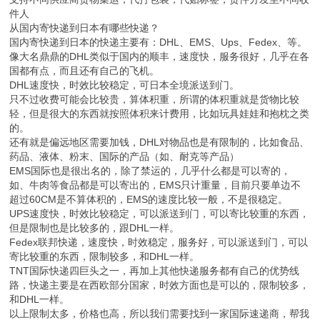
支持不同供应商货物集运，代打包装，代贴标签，货件分发至不同收
件人
从国内寄快递到日本有哪些快递？
国内寄快递到日本的快递主要有：DHL、EMS、Ups、Fedex、等。
像大名鼎鼎的DHL类似于国内的顺丰，速度快，服务很好，几乎在各
国都有点，而且还有自己的飞机。
DHL速度快，时效比较稳定，可日本全境派送到门。
只不过收费可能会比较贵，算体积重，所谓的体积重就是货物比较
轻，但是很大的东西就按照体积来计费用，比如玩具娃娃和抱枕之类
的。
还有就是偏远地区需要加钱，DHL对物品也是有限制的，比如食品、
药品、液体、粉末、国际的产品（如、耐克等产品）
EMS国际也是很出名的，除了禁运的，几乎什么都是可以寄的，
如、牛肉等食品都是可以寄出的，EMS只计重量，目前只要单边不
超过60CM是不算体积的，EMS的速度比较一般，不是很稳定。
UPS速度快，时效比较稳定，可以派送到门，可以寄比较重的东西，
但是限制也是比较多的，跟DHL一样。
Fedex联邦快递，速度快，时效稳定，服务好，可以派送到门，可以
寄比较重的东西，限制较多，和DHL一样。
TNT国际快递四巨头之一，再加上其他快递服务都有自己的优势线
路，快递主要是在西欧部分国家，时效方面也是可以的，限制较多，
和DHL一样。