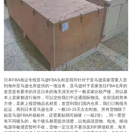
日本FBA海运专线亚马逊FBA头程是我司针对于亚马逊卖家需要入货
到海外亚马逊仓库提供的一项业务，亚马逊对于卖家发往FBA仓库的
发货是有要求的并且日本的海关清关对于一般卖家比较严格，所以基
本上卖家都进行操作，可以交给我们中达通国际物流。全部流程简单
方便，卖家上报货物品名材质，发货到我们国内仓库，我们订舱报关
起运，再到日本亚马逊仓库，一般10-15天左右时效。所有货物除了
贴亚马逊FBA外箱标外，还需要贴我司箱唛（一箱2张），同一票货
有不同唛头的，每个唛头都需提供清楚，以免搞混货物。电池、移动
电源等敏感货暂时不收，货物一定注意不要涉及到F牌侵权类，海关