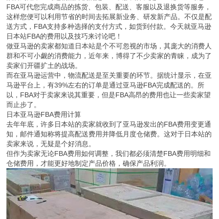
众所周知，亚马逊物流方便的是FBA，那么什么是FBA呢：亚马逊
FBA可代您完成商品的拣货、包装、配送、客服以及退换货等服务，
这样您便可以利用节省的时间去拓展新业务、研发新产品。不仅是配
送方式，FBA支持多种选择的支付方式，如货到付款。今天就亚马逊
日本站FBA的费用以及技巧来讨论吧！
做亚马逊的卖家都知道日本站是个不可忽视的市场，其庞大的消费人
群和不可小觑的消费能力，近年来，博得了不少卖家的青睐，成为了
卖家们开疆扩土的战场。
而在亚马逊运营中，物流配送是至关重要的环节。据统计显示，在亚
马逊平台上，有39%左右的订单是通过亚马逊FBA完成配送的。所
以，FBA对于卖家来说其重要，但是FBA高昂的费用也让一些卖家望
而止步了。
日本亚马逊FBA费用计算
去年年底，许多日本站的卖家就收到了亚马逊发出的FBA费用变更通
知，邮件通知称将提高配送费用并降低月度仓储费。这对于日本站的
卖家来说，无疑是个好消息。
但作为卖家无论FBA费用如何调整，我们都必须清楚FBA费用明细和
仓储费用，才能更好地制定产品价格，确保产品利润。