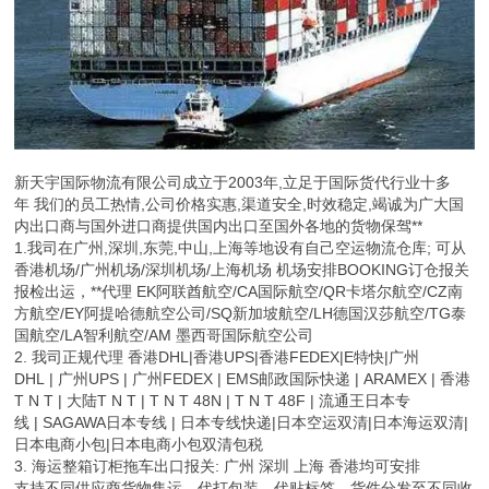
新天宇国际物流有限公司成立于2003年,立足于国际货代行业十多
年 我们的员工热情,公司价格实惠,渠道安全,时效稳定,竭诚为广大国
内出口商与国外进口商提供国内出口至国外各地的货物保驾**
1.我司在广州,深圳,东莞,中山,上海等地设有自己空运物流仓库; 可从
香港机场/广州机场/深圳机场/上海机场 机场安排BOOKING订仓报关
报检出运，**代理 EK阿联酋航空/CA国际航空/QR卡塔尔航空/CZ南
方航空/EY阿提哈德航空公司/SQ新加坡航空/LH德国汉莎航空/TG泰
国航空/LA智利航空/AM 墨西哥国际航空公司
2. 我司正规代理 香港DHL|香港UPS|香港FEDEX|E特快|广州
DHL | 广州UPS | 广州FEDEX | EMS邮政国际快递 | ARAMEX | 香港
T N T | 大陆T N T | T N T 48N | T N T 48F | 流通王日本专
线 | SAGAWA日本专线 | 日本专线快递|日本空运双清|日本海运双清|
日本电商小包|日本电商小包双清包税
3. 海运整箱订柜拖车出口报关: 广州 深圳 上海 香港均可安排