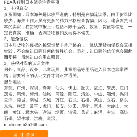
FBA头程到日本清关注意事项
1、申报真实
众所周知，日本海关是比较严谨的，特别是在物流淡季。由于货量比
较少，海关工作人员有更多的精力严格检查货物。因此，建议发货日
本的卖家，在货物申报上，包括不限于品名、数量、货值等信息，一
定要真实、准确，否则货物被扣反而得不偿失。
2、避免侵权
日本对货物的侵权的检查也是非常严格的，一旦认定货物侵权会直接
销毁，不会给进口商任何的解释机会。另外，进口商的信任也会因此
而受损，后续进口会重点照顾。
3、获得对应的认证文件
另外，食品、设备、儿童玩具、儿童用品等用品进入日本也非常严
格，需要对应的认证文件才能正常通关。
服务地区：
东莞、广州、深圳、珠海、汕头、佛山、韶关、湛江、肇庆、江门、
茂名、惠州、梅州、汕尾、河源、阳江、清远、中山、潮州、揭阳、
云浮。莞城、南城、东城、万江、石龙、石排、茶山、企石、桥头、
东坑、横沥、常平，虎门、长安、沙田、厚街，寮步、大岭山、大
朗、黄江，樟木头、谢岗、塘厦、清溪、凤岗，麻涌、中堂、高埗、
石碣、望牛墩、洪梅、道滘。
m.elisom.b2b168.com