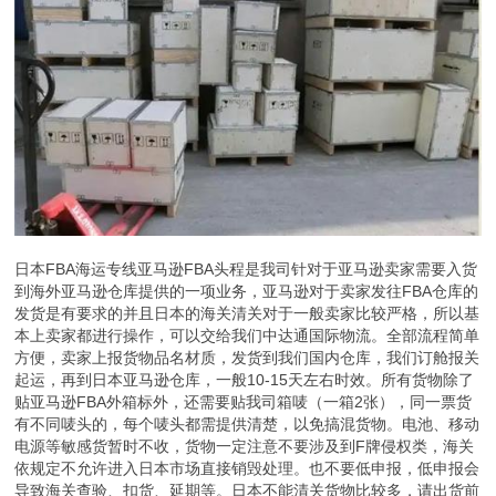
日本FBA海运专线亚马逊FBA头程是我司针对于亚马逊卖家需要入货
到海外亚马逊仓库提供的一项业务，亚马逊对于卖家发往FBA仓库的
发货是有要求的并且日本的海关清关对于一般卖家比较严格，所以基
本上卖家都进行操作，可以交给我们中达通国际物流。全部流程简单
方便，卖家上报货物品名材质，发货到我们国内仓库，我们订舱报关
起运，再到日本亚马逊仓库，一般10-15天左右时效。所有货物除了
贴亚马逊FBA外箱标外，还需要贴我司箱唛（一箱2张），同一票货
有不同唛头的，每个唛头都需提供清楚，以免搞混货物。电池、移动
电源等敏感货暂时不收，货物一定注意不要涉及到F牌侵权类，海关
依规定不允许进入日本市场直接销毁处理。也不要低申报，低申报会
导致海关查验、扣货、延期等。日本不能清关货物比较多，请出货前