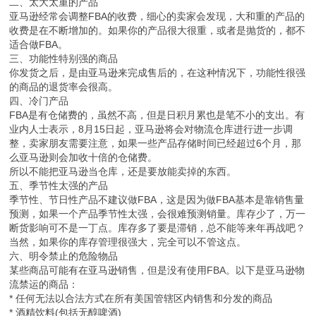
二、太大太重的产品
亚马逊经常会调整FBA的收费，细心的卖家会发现，大和重的产品的
收费是在不断增加的。如果你的产品很大很重，或者是抛货的，都不
适合做FBA。
三、功能性特别强的商品
你发货之后，是由亚马逊来完成售后的，在这种情况下，功能性很强
的商品的退货率会很高。
四、冷门产品
FBA是有仓储费的，虽然不高，但是日积月累也是笔不小的支出。有
业内人士表示，8月15日起，亚马逊将会对物流仓库进行进一步调
整，卖家朋友需要注意，如果一些产品存储时间已经超过6个月，那
么亚马逊则会加收十倍的仓储费。
所以不能把亚马逊当仓库，还是要放能卖掉的东西。
五、季节性太强的产品
季节性、节日性产品不建议做FBA，这是因为做FBA基本是靠销售量
预测，如果一个产品季节性太强，会很难预测销量。库存少了，万一
断货影响可不是一丁点。库存多了要是滞销，总不能等来年再战吧？
当然，如果你的库存管理很强大，完全可以不管这点。
六、明令禁止的危险物品
某些商品可能有在亚马逊销售，但是没有使用FBA。以下是亚马逊物
流禁运的商品：
* 任何无法以合法方式在所有美国管辖区内销售和分发的商品
* 酒精饮料(包括无醇啤酒)