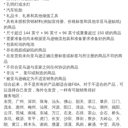
* 孔明灯或水灯
* 汽车轮胎
* 礼品卡、礼券和其他储值工具
* 具有未授权营销材料(例如宣传册、价格标签和其他非亚马逊贴纸)
的商品
* 尺寸超过 144 英寸 × 96 英寸 × 96 英寸或重量超过 150 磅的商品
* 需要准备但尚未根据亚马逊物流包装和准备要求准备好的商品
* 包装松动的电池
* 存在残损或缺陷的商品
* 在发货前未向亚马逊正确注册标签或标签与所注册的商品不符的商
品
* 不符合亚马逊与卖家之间任何协议的商品
* 非法 ** 、复印或制造的商品
* 被亚马逊确定为不适宜销售的商品
综合起来，并不是所有的产品都适合做FBA。对于不适合的产品，可
以选择自己发货，海外仓发货，一样有可能销售得好
服务地区：
东莞、广州、深圳、珠海、汕头、佛山、韶关、湛江、肇庆、江门、
茂名、惠州、梅州、汕尾、河源、阳江、清远、中山、潮州、揭阳、
云浮。莞城、南城、东城、万江、石龙、石排、茶山、企石、桥头、
东坑、横沥、常平，虎门、长安、沙田、厚街，寮步、大岭山、大
朗、黄江，樟木头、谢岗、塘厦、清溪、凤岗，麻涌、中堂、高埗、