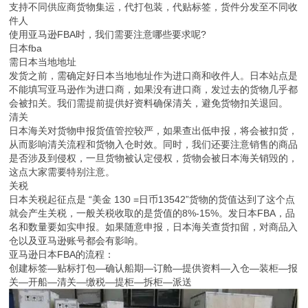
支持不同供应商货物集运，代打包装，代贴标签，货件分发至不同收
件人
使用亚马逊FBA时，我们需要注意哪些要求呢?
日本fba
需日本当地地址
发货之前，需确定好日本当地地址作为进口商和收件人。日本站点是
不能填写亚马逊作为进口商，如果没有进口商，发过去的货物几乎都
会被扣关。我们需提前提供好资料确保清关，避免货物扣关退回。
清关
日本海关对货物申报货值管控较严，如果查出低申报，将会被扣货，
从而影响清关流程和货物入仓时效。同时，我们还要注意销售的商品
是否涉及到侵权，一旦货物被认定侵权，货物会被日本海关销毁的，
这点大家需要特别注意。
关税
日本关税起征点是 “美金 130 =日币13542”货物的货值达到了这个点
就会产生关税，一般关税收取的是货值的8%-15%。发日本FBA，品
名和数量要如实申报。如果随意申报，日本海关查货扣留，对商品入
仓以及亚马逊账号都会有影响。
亚马逊日本FBA的流程：
创建标签—贴标打包—确认船期—订舱—提供资料—入仓—装柜—报
关—开船—清关—缴税—提柜—拆柜—派送