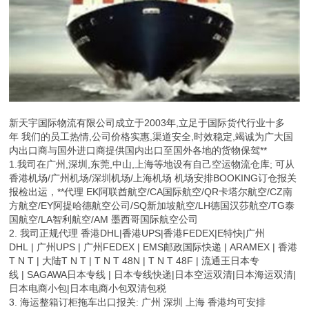
新天宇国际物流有限公司成立于2003年,立足于国际货代行业十多
年 我们的员工热情,公司价格实惠,渠道安全,时效稳定,竭诚为广大国
内出口商与国外进口商提供国内出口至国外各地的货物保驾**
1.我司在广州,深圳,东莞,中山,上海等地设有自己空运物流仓库; 可从
香港机场/广州机场/深圳机场/上海机场 机场安排BOOKING订仓报关
报检出运，**代理 EK阿联酋航空/CA国际航空/QR卡塔尔航空/CZ南
方航空/EY阿提哈德航空公司/SQ新加坡航空/LH德国汉莎航空/TG泰
国航空/LA智利航空/AM 墨西哥国际航空公司
2. 我司正规代理 香港DHL|香港UPS|香港FEDEX|E特快|广州
DHL | 广州UPS | 广州FEDEX | EMS邮政国际快递 | ARAMEX | 香港
T N T | 大陆T N T | T N T 48N | T N T 48F | 流通王日本专
线 | SAGAWA日本专线 | 日本专线快递|日本空运双清|日本海运双清|
日本电商小包|日本电商小包双清包税
3. 海运整箱订柜拖车出口报关: 广州 深圳 上海 香港均可安排