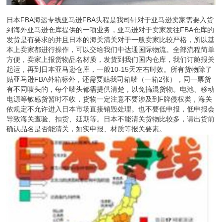
日本FBA海运专线亚马逊FBA头程是我司针对于亚马逊卖家需要入货
到海外亚马逊仓库提供的一项业务，亚马逊对于卖家发往FBA仓库的
发货是有要求的并且日本的海关清关对于一般卖家比较严格，所以基
本上卖家都进行操作，可以交给我们中达通国际物流。全部流程简单
方便，卖家上报货物品名材质，发货到我们国内仓库，我们订舱报关
起运，再到日本亚马逊仓库，一般10-15天左右时效。所有货物除了
贴亚马逊FBA外箱标外，还需要贴我司箱唛（一箱2张），同一票货
有不同唛头的，每个唛头都需提供清楚，以免搞混货物。电池、移动
电源等敏感货暂时不收，货物一定注意不要涉及到F牌侵权类，海关
依规定不允许进入日本市场直接销毁处理。也不要低申报，低申报会
导致海关查验、扣货、延期等。日本不能清关货物比较多，请出货前
确认品名是否能清关，如实申报、材质等报关要素。