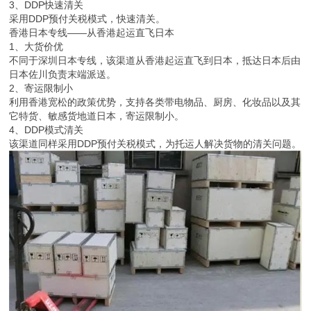
3、DDP快速清关
采用DDP预付关税模式，快速清关。
香港日本专线——从香港起运直飞日本
1、大货价优
不同于深圳日本专线，该渠道从香港起运直飞到日本，抵达日本后由
日本佐川负责末端派送。
2、寄运限制小
利用香港宽松的政策优势，支持各类带电物品、厨房、化妆品以及其
它特货、敏感货地道日本，寄运限制小。
4、DDP模式清关
该渠道同样采用DDP预付关税模式，为托运人解决货物的清关问题。