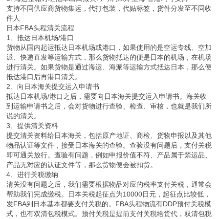
支持不同供应商货物集运，代打包装，代贴标签，货件分发至不同收
件人
日本FBA头程清关流程
1、抵达日本机场/港口
货物从国内起运抵达日本机场或港口，如果使用的是空运专线、空加
派、快递直发等运输方式，那么货物抵达的便是日本的机场，在机场
进行清关。如果货物是通过海运、海派等运输方式抵达日本，那么便
抵达港口后再港口清关。
2、向日本海关提交运入申请书
抵达日本机场/港口之后，需要向日本海关提交运入申请书。海关收
到运输申请书之后，会对货物进行查验、检查、审核，也就是我们所
说的清关。
3、提供清关资料
提交清关资料给日本海关，包括原产地证、商检、货物申报以及其他
物品认证等文件，接受日本海关的查验。查验没有问题后，支付关税
即可通关放行。查验有问题，例如申报价值不符、产品属于禁运品、
产品无对应的认证文件等，那么货物便会被扣货。
4、进行关税缴纳
清关没有问题之后，我们需要根据物品对应的税率支付关税，通常会
帮助我们完成缴税。日本关税起征点为10000日元，起征点比较低，
发FBA到日本基本都要支付关税的。FBA头程物流有DDP预付关税模
式，也有双清包税模式。预付关税是提前支付关税给货代，双清包税