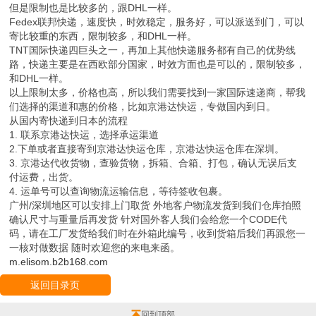
但是限制也是比较多的，跟DHL一样。
Fedex联邦快递，速度快，时效稳定，服务好，可以派送到门，可以
寄比较重的东西，限制较多，和DHL一样。
TNT国际快递四巨头之一，再加上其他快递服务都有自己的优势线
路，快递主要是在西欧部分国家，时效方面也是可以的，限制较多，
和DHL一样。
以上限制太多，价格也高，所以我们需要找到一家国际速递商，帮我
们选择的渠道和惠的价格，比如京港达快运，专做国内到日。
从国内寄快递到日本的流程
1. 联系京港达快运，选择承运渠道
2.下单或者直接寄到京港达快运仓库，京港达快运仓库在深圳。
3. 京港达代收货物，查验货物，拆箱、合箱、打包，确认无误后支
付运费，出货。
4. 运单号可以查询物流运输信息，等待签收包裹。
广州/深圳地区可以安排上门取货 外地客户物流发货到我们仓库拍照
确认尺寸与重量后再发货 针对国外客人我们会给您一个CODE代
码，请在工厂发货给我们时在外箱此编号，收到货箱后我们再跟您一
一核对做数据 随时欢迎您的来电来函。
m.elisom.b2b168.com
返回目录页
回到顶部