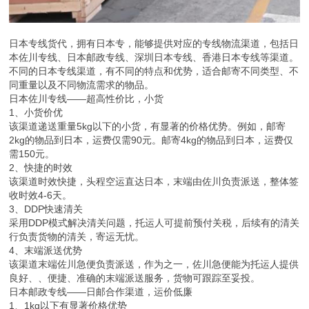
日本专线货代，拥有日本专，能够提供对应的专线物流渠道，包括日
本佐川专线、日本邮政专线、深圳日本专线、香港日本专线等渠道。
不同的日本专线渠道，有不同的特点和优势，适合邮寄不同类型、不
同重量以及不同物流需求的物品。
日本佐川专线——超高性价比，小货
1、小货价优
该渠道递送重量5kg以下的小货，有显著的价格优势。例如，邮寄
2kg的物品到日本，运费仅需90元。邮寄4kg的物品到日本，运费仅
需150元。
2、快捷的时效
该渠道时效快捷，头程空运直达日本，末端由佐川负责派送，整体签
收时效4-6天。
3、DDP快速清关
采用DDP模式解决清关问题，托运人可提前预付关税，后续有的清关
行负责货物的清关，寄运无忧。
4、末端派送优势
该渠道末端佐川急便负责派送，作为之一，佐川急便能为托运人提供
良好、、便捷、准确的末端派送服务，货物可跟踪至妥投。
日本邮政专线——日邮合作渠道，运价低廉
1、1kg以下有显著价格优势