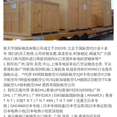
新天宇国际物流有限公司成立于2003年,立足于国际货代行业十多
年 我们的员工热情,公司价格实惠,渠道安全,时效稳定,竭诚为广大国
内出口商与国外进口商提供国内出口至国外各地的货物保驾**
1.我司在广州,深圳,东莞,中山,上海等地设有自己空运物流仓库; 可从
香港机场/广州机场/深圳机场/上海机场 机场安排BOOKING订仓报关
报检出运，**代理 EK阿联酋航空/CA国际航空/QR卡塔尔航空/CZ南
方航空/EY阿提哈德航空公司/SQ新加坡航空/LH德国汉莎航空/TG泰
国航空/LA智利航空/AM 墨西哥国际航空公司
2. 我司正规代理 香港DHL|香港UPS|香港FEDEX|E特快|广州
DHL | 广州UPS | 广州FEDEX | EMS邮政国际快递 | ARAMEX | 香港
T N T | 大陆T N T | T N T 48N | T N T 48F | 流通王日本专
线 | SAGAWA日本专线 | 日本专线快递|日本空运双清|日本海运双清|
日本电商小包|日本电商小包双清包税
3. 海运整箱订柜拖车出口报关: 广州 深圳 上海 香港均可安排