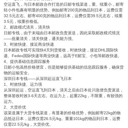
空运直飞，与日本邮政合作打造的日邮专线渠道，重、续重小，邮寄
轻小件包裹有明显的优势。例如邮寄200克的物品到日本，运费仅需
32.5元左右。邮寄400克的物品到日本，运费仅需39.5元左右，续重
3.5元，续重价格低。
2、邮政模式清关，清关快
日邮专线，由于末端由日本邮政负责派送，因此采取邮政模式情况
——批量清关，清关快捷，通关能力强。
3、时效快捷、接近商业快递
日本邮政专线可实现快4天到货签收，时效快捷，接近DHL国际快
递、Fedex国际快递等商业快递，远高于E邮宝、小包等邮政快递。
4、提供基础信息跟踪服务
日邮小包虽然价格便宜，但是能够提供基础的信息跟踪服务，确保货
物的运输安全。
深圳日本专线——从深圳起运直飞日本
1、时效快捷、运力强
从深圳起运，空运直飞到日本，清关之后由日本佐川急便负责派送，
整体签收时效3-6天左右。在运力上，起重22kg，不限重，有较强的
运力。
2、大货价优
该渠道属于大货专线渠道，有显著的价格优势，例如邮寄22kg的物
品抵达日本，运费仅需26.5元/kg。重量101kg的物品到日本，运费
仅需22.5元/kg，大货价优。