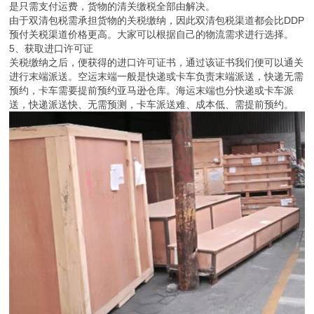
是只需支付运费，货物的清关缴税全部由解决。
由于双清包税需承担货物的关税缴纳，因此双清包税渠道都会比DDP
预付关税渠道价格更高。大家可以根据自己的物流需求进行选择。
5、获取进口许可证
关税缴纳之后，便获得的进口许可证书，通过该证书我们便可以通关
进行末端派送。空运末端一般是快递或卡车负责末端派送，快递无需
预约，卡车需要提前预约亚马逊仓库。海运末端也分快递或卡车派
送，快递派送快、无需预测，卡车派送难、成本低、需提前预约。