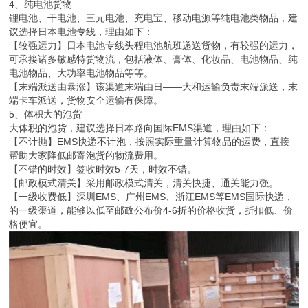
4、纯电池货物
锂电池、干电池、三元电池、充电宝、移动电源等纯电池类物品，建
议选择日本电池专线，理由如下：
【较强运力】日本电池专线头程电池航班递送货物，有较强的运力，
可承接诸多敏感特货物流，包括液体、膏体、化妆品、电池物品、纯
电池物品、大功率电池物品等等。
【末端派送由暴涨】该渠道末端由日——大和运输负责末端派送，末
端卡车派送，货物安全运输有保障。
5、体积大的泡货
大体积的泡货，建议选择日本路向国际EMS渠道，理由如下：
【不计抛】EMS快递不计泡，按照实际重量计算物品的运费，直接
帮助大家降低邮寄泡货的物流费用。
【不错的时效】签收时效5-7天，时效不错。
【邮政模式清关】采用邮政模式清关，清关快捷、通关能力强。
【一级收费低】深圳EMS、广州EMS、浙江EMS等EMS国际快递，
的一级渠道，能够以低至邮政公布价4-6折的价格收货，折扣低、价
格便宜。