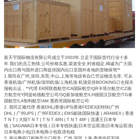
新天宇国际物流有限公司成立于2003年,立足于国际货代行业十多
年 我们的员工热情,公司价格实惠,渠道安全,时效稳定,竭诚为广大国
内出口商与国外进口商提供国内出口至国外各地的货物保驾**
1.我司在广州,深圳,东莞,中山,上海等地设有自己空运物流仓库; 可从
香港机场/广州机场/深圳机场/上海机场 机场安排BOOKING订仓报关
报检出运，**代理 EK阿联酋航空/CA国际航空/QR卡塔尔航空/CZ南
方航空/EY阿提哈德航空公司/SQ新加坡航空/LH德国汉莎航空/TG泰
国航空/LA智利航空/AM 墨西哥国际航空公司
2. 我司正规代理 香港DHL|香港UPS|香港FEDEX|E特快|广州
DHL | 广州UPS | 广州FEDEX | EMS邮政国际快递 | ARAMEX | 香港
T N T | 大陆T N T | T N T 48N | T N T 48F | 流通王日本专
线 | SAGAWA日本专线 | 日本专线快递|日本空运双清|日本海运双清|
日本电商小包|日本电商小包双清包税
3. 海运整箱订柜拖车出口报关: 广州 深圳 上海 香港均可安排