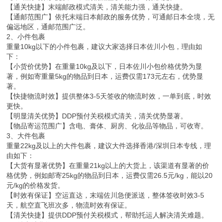
【通关快捷】末端邮政模式清关，清关能力强，通关快捷。
【通邮范围广】依托末端日本邮政的服务优势，可通邮日本全境，无
偏远地区，通邮范围广泛。
2、小件包裹
重量10kg以下的小件包裹，建议大家选择日本佐川小包，理由如
下：
【小货价优势】在重量10kg及以下，日本佐川小包价格优势为显
著，例如寄重量5kg的物品到日本，运费仅需173元左右，优势显
著。
【快捷物流时效】提供整体3-5天签收的物流时效，一单到底，时效
更快。
【明显清关优势】DDP预付关税模式清关，清关优势显著。
【物品寄运范围广】含电、膏体、厨房、化妆品等物品，可收寄。
3、大件包裹
重量22kg及以上的大件包裹，建议大件选择香港/深圳日本专线，理
由如下：
【大货有显著优势】在重量21kg以上的大货上，该渠道有显著的价
格优势，例如邮寄25kg的物品到日本，运费仅需26.5元/kg，能以20
元/kg的价格发货。
【时效有保证】空运直达，末端佐川急便派送，整体签收时效3-5
天，航空直飞班次多，物流时效有保证。
【清关快捷】提供DDP预付关税模式，帮助托运人解决清关难题。