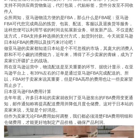
支持不同供应商货物集运，代打包装，代贴标签，货件分发至不同收
件人
众所周知，亚马逊物流方便的是FBA，那么什么是FBA呢：亚马逊
FBA可代您完成商品的拣货、包装、配送、客服以及退换货等服务，
这样您便可以利用节省的时间去拓展新业务、研发新产品。不仅是配
送方式，FBA支持多种选择的支付方式，如货到付款。今天就亚马逊
日本站FBA的费用以及技巧来讨论吧！
做亚马逊的卖家都知道日本站是个不可忽视的市场，其庞大的消费人
群和不可小觑的消费能力，近年来，博得了不少卖家的青睐，成为了
卖家们开疆扩土的战场。
而在亚马逊运营中，物流配送是至关重要的环节。据统计显示，在亚
马逊平台上，有39%左右的订单是通过亚马逊FBA完成配送的。所
以，FBA对于卖家来说其重要，但是FBA高昂的费用也让一些卖家望
而止步了。
日本亚马逊FBA费用计算
去年年底，许多日本站的卖家就收到了亚马逊发出的FBA费用变更通
知，邮件通知称将提高配送费用并降低月度仓储费。这对于日本站的
卖家来说，无疑是个好消息。
但作为卖家无论FBA费用如何调整，我们都必须清楚FBA费用明细和
仓储费用，才能更好地制定产品价格，确保产品利润。