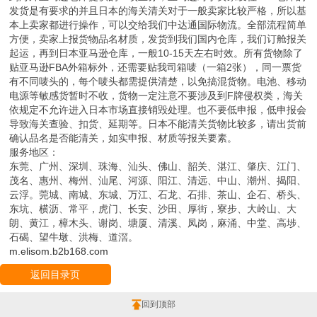
发货是有要求的并且日本的海关清关对于一般卖家比较严格，所以基
本上卖家都进行操作，可以交给我们中达通国际物流。全部流程简单
方便，卖家上报货物品名材质，发货到我们国内仓库，我们订舱报关
起运，再到日本亚马逊仓库，一般10-15天左右时效。所有货物除了
贴亚马逊FBA外箱标外，还需要贴我司箱唛（一箱2张），同一票货
有不同唛头的，每个唛头都需提供清楚，以免搞混货物。电池、移动
电源等敏感货暂时不收，货物一定注意不要涉及到F牌侵权类，海关
依规定不允许进入日本市场直接销毁处理。也不要低申报，低申报会
导致海关查验、扣货、延期等。日本不能清关货物比较多，请出货前
确认品名是否能清关，如实申报、材质等报关要素。
服务地区：
东莞、广州、深圳、珠海、汕头、佛山、韶关、湛江、肇庆、江门、
茂名、惠州、梅州、汕尾、河源、阳江、清远、中山、潮州、揭阳、
云浮。莞城、南城、东城、万江、石龙、石排、茶山、企石、桥头、
东坑、横沥、常平，虎门、长安、沙田、厚街，寮步、大岭山、大
朗、黄江，樟木头、谢岗、塘厦、清溪、凤岗，麻涌、中堂、高埗、
石碣、望牛墩、洪梅、道滘。
m.elisom.b2b168.com
返回目录页
回到顶部