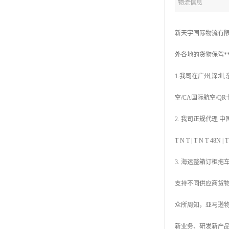
物流信息
新天宇国际物流有限
外各地的货物保驾*
1.我司在广州,深圳
空/CA国际航空/Q
2. 我司正规代理 中国香
T N T | T N 
3. 海运整箱订柜拖
支持不同供应商货
众所周知，亚马逊物
新业务、研发新产品