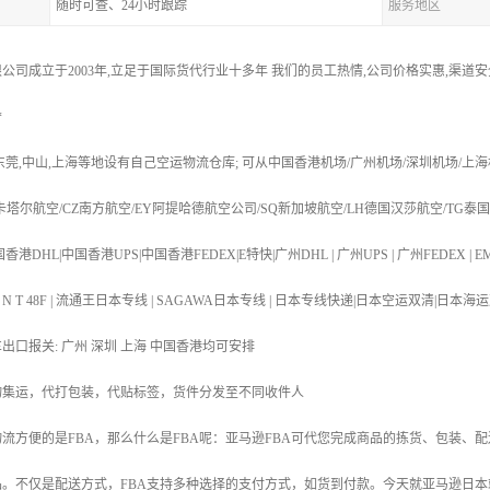
随时可查、24小时跟踪
服务地区
公司成立于2003年,立足于国际货代行业十多年 我们的员工热情,公司价格实惠,渠道
*
,东莞,中山,上海等地设有自己空运物流仓库; 可从中国香港机场/广州机场/深圳机场/上海
R卡塔尔航空/CZ南方航空/EY阿提哈德航空公司/SQ新加坡航空/LH德国汉莎航空/TG泰
港DHL|中国香港UPS|中国香港FEDEX|E特快|广州DHL | 广州UPS | 广州FEDEX | EM
T 48N | T N T 48F | 流通王日本专线 | SAGAWA日本专线 | 日本专线快递|日本空运
车出口报关: 广州 深圳 上海 中国香港均可安排
物集运，代打包装，代贴标签，货件分发至不同收件人
流方便的是FBA，那么什么是FBA呢：亚马逊FBA可代您完成商品的拣货、包装、
。不仅是配送方式，FBA支持多种选择的支付方式，如货到付款。今天就亚马逊日本