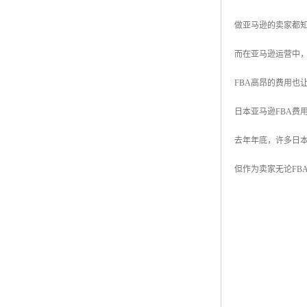
做亚马逊的卖家都
而在亚马逊运营中，
FBA高昂的费用也
日本亚马逊FBA费
去年年底，许多日
但作为卖家无论FB