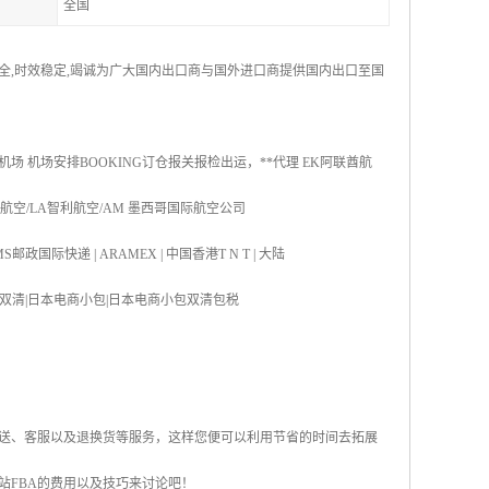
全国
安全,时效稳定,竭诚为广大国内出口商与国外进口商提供国内出口至国
机场 机场安排BOOKING订仓报关报检出运，**代理 EK阿联酋航
国航空/LA智利航空/AM 墨西哥国际航空公司
S邮政国际快递 | ARAMEX | 中国香港T N T | 大陆
双清|日本海运双清|日本电商小包|日本电商小包双清包税
配送、客服以及退换货等服务，这样您便可以利用节省的时间去拓展
站FBA的费用以及技巧来讨论吧！