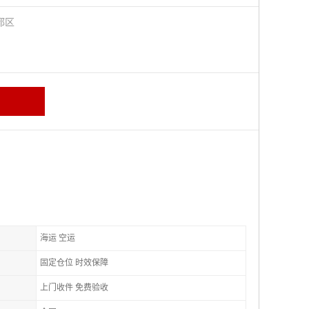
都区
海运 空运
固定仓位 时效保障
上门收件 免费验收