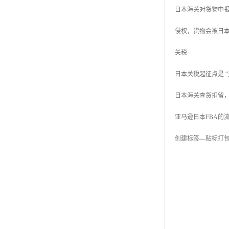
日本海关对货物申
侵权，货物会被日
关税
日本关税起征点是 “
日本海关查货扣留
亚马逊日本FBA的
创建标签—贴标打