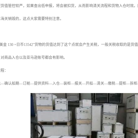
报货值管控较严，如果查出低申报，将会被扣货，从而影响清关流程和货物入仓时效。
本海关销毁的，这点大家需要特别注意。
美金 130 =日币13542”货物的货值达到了这个点就会产生关税，一般关税收取的是货
，对商品入仓以及亚马逊账号都会有影响。
流程：
包—确认船期—订舱—提供资料—入仓—装柜—报关—开船—清关—缴税—提柜—拆柜