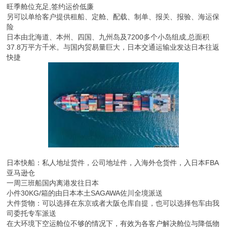
旺季舱位充足,签约运价低廉
另可以单给客户提供租船、定舱、配载、制单、报关、报验、海运保
险
日本由北海道、本州、四国、九州岛及7200多个小岛组成,总面积
37.8万平方千米。与国内贸易量巨大，日本交通运输业发达日本往返
快捷
日本快船：私人地址货件，公司地址件，入海外仓货件，入日本FBA
亚马逊仓
一周三班船国内离港发往日本
小件30KG/箱的由日本本土SAGAWA佐川全境派送
大件货物：可以选择在东京或者大阪仓库自提，也可以选择包车由我
司委托专车派送
在大环境下空运舱位不够的情况下，有效为各客户解决舱位与降低物