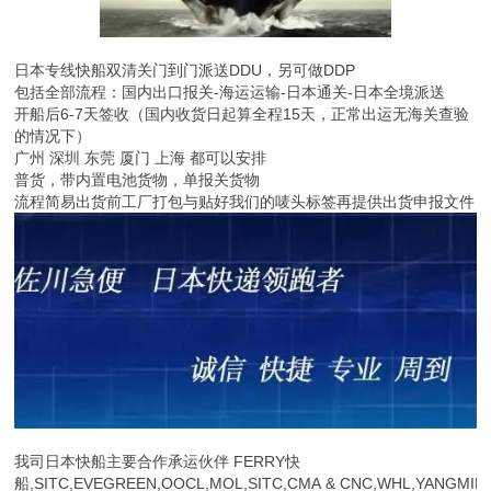
日本专线快船双清关门到门派送DDU，另可做DDP
包括全部流程：国内出口报关-海运运输-日本通关-日本全境派送
开船后6-7天签收（国内收货日起算全程15天，正常出运无海关查验
的情况下）
广州 深圳 东莞 厦门 上海 都可以安排
普货，带内置电池货物，单报关货物
流程简易出货前工厂打包与贴好我们的唛头标签再提供出货申报文件
我司日本快船主要合作承运伙伴 FERRY快
船,SITC,EVEGREEN,OOCL,MOL,SITC,CMA & CNC,WHL,YANGMIN