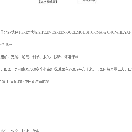
伴 FERRY快船,SITC,EVEGREEN,OOCL,MOL,SITC,CMA & CNC,WHL,YA
运价低廉
供租船、定舱、配载、制单、报关、报验、海运保险
、四国、九州岛及7200多个小岛组成,总面积37.8万平方千米。与国内贸易量巨大，
航船 上海直航船 中国香港直航船
十多年，安全、快速、优惠