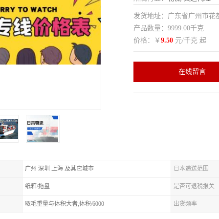
发货地址：广东省广州市花
产品数量：9999.00千克
价格：￥
9.50
元/千克 起
在线留言
广州 深圳 上海 及其它城市
日本递送范围
纸箱/拖盘
是否可退税报关
取毛重量与体积大者,体积/6000
出货频率