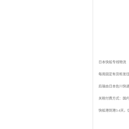
日本快船专线物流
每周固定有货柜发往
后端由日本佐川快
关税付费方式：国内
快船港到港3-4天