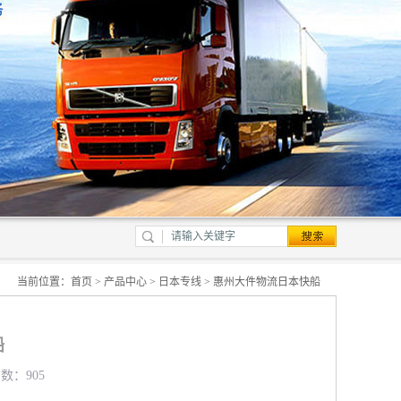
当前位置：
首页
>
产品中心
>
日本专线
> 惠州大件物流日本快船
船
览数：905