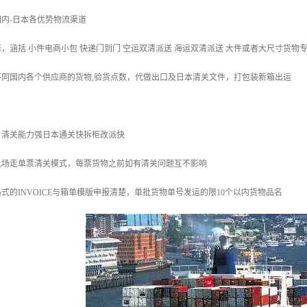
内-日本各优势物流渠道
，涵括 小件电商小包 快递门到门 空运双清派送 海运双清派送 大件或者大尺寸货物
不同国内各个供应商的货物,验货点数，代做出口及日本清关文件，打包装新箱出运
，清关能力强日本通关快拆柜改派快
机场走单票清关模式，每票货物之前如有清关问题互不影响
式的INVOICE与箱单模版申报清楚，单批货物单号发运的限10个以内货物品名