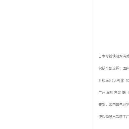
日本专线快船双清关
包括全部流程：国内
开船后6-7天签收
广州 深圳 东莞 厦
普货，带内置电池
流程简易出货前工