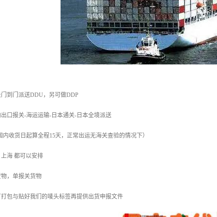
门到门派送DDU，另可做DDP
出口报关-海运运输-日本通关-日本全境派送
（国内收货日起算全程15天，正常出运无海关查验的情况下）
门 上海 都可以安排
货物，单报关货物
厂打包与贴好我们的唛头标签再提供出货申报文件