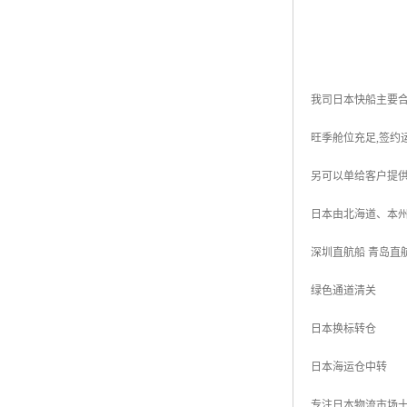
我司日本快船主要合作承运伙
旺季舱位充足,签约
另可以单给客户提
日本由北海道、本州
深圳直航船 青岛直
绿色通道清关
日本换标转仓
日本海运仓中转
专注日本物流市场