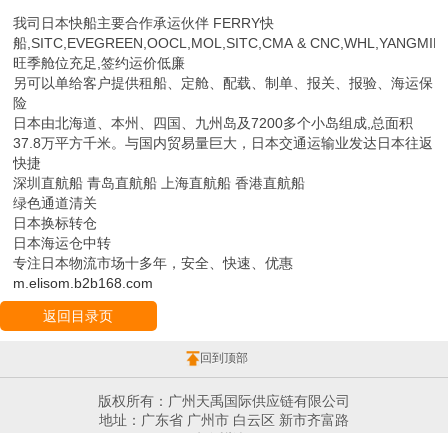
我司日本快船主要合作承运伙伴 FERRY快
船,SITC,EVEGREEN,OOCL,MOL,SITC,CMA & CNC,WHL,YANGMIN
旺季舱位充足,签约运价低廉
另可以单给客户提供租船、定舱、配载、制单、报关、报验、海运保
险
日本由北海道、本州、四国、九州岛及7200多个小岛组成,总面积
37.8万平方千米。与国内贸易量巨大，日本交通运输业发达日本往返
快捷
深圳直航船 青岛直航船 上海直航船 香港直航船
绿色通道清关
日本换标转仓
日本海运仓中转
专注日本物流市场十多年，安全、快速、优惠
m.elisom.b2b168.com
返回目录页
回到顶部
版权所有：广州天禹国际供应链有限公司
地址：广东省 广州市 白云区 新市齐富路
投诉举报