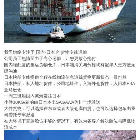
我司始终专注于 国内-日本 的货物专线运输
公司员工热情至力于专心运输，让您更放心拖付
国内端配备的集运货物仓库，日本端清关与分拣均有配华人更方便无
缝沟通
日本快船专线提供全程在线物流信息追踪货物更新状态一目也然
日本快船：私人地址货件，公司地址件，入海外仓货件，入日本FBA
亚马逊仓
一周三班船国内离港发往日本
小件30KG/箱的由日本本土SAGAWA佐川全境派送
大件货物：可以选择在东京或者大阪仓库自提，也可以选择包车由我
司委托专车派送
在大环境下空运舱位不够的情况下，有效为各客户解决舱位与降低物
流成本