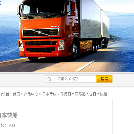
前位置：
首页
>
产品中心
>
日本专线
> 珠海日本亚马逊入仓日本快船
日本快船
览数：933