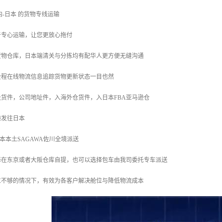
内-日本 的货物专线运输
于专心运输，让您更放心拖付
货物仓库，日本端清关与分拣均有配华人更方便无缝沟通
全程在线物流信息追踪货物更新状态一目也然
货件，公司地址件，入海外仓货件，入日本FBA亚马逊仓
港发往日本
日本本土SAGAWA佐川全境派送
择在东京或者大阪仓库自提，也可以选择包车由我司委托专车派送
位不够的情况下，有效为各客户解决舱位与降低物流成本