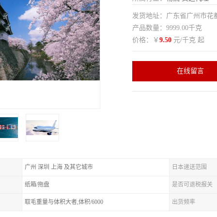
发货地址：广东省广州市花
产品数量：9999.00千克
价格：￥
9.50
元/千克 起
在线留言
广州 深圳 上海 及其它城市
日本递送范围
纸箱/拖盘
是否可退税报关
取毛重量与体积大者,体积/6000
出货频率