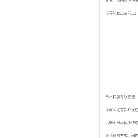
普货，带内置电池
流程简易出货前工
日本快船专线物流
每周固定有货柜发往
后端由日本佐川快
关税付费方式：国内