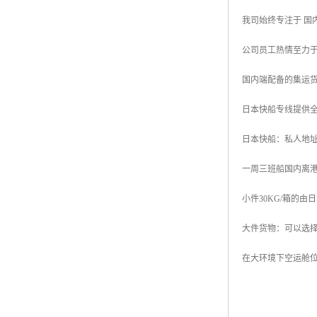
我司始终专注于 国
公司员工热情至力
国内端配备的集运
日本快船专线提供
日本快船：私人地址
一周三班船国内离
小件30KG/箱的由
大件货物：可以选
在大环境下空运舱