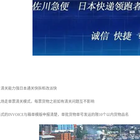
，清关能力强日本通关快拆柜改派快
机场走单票清关模式，每票货物之前如有清关问题互不影响
式的INVOICE与箱单模版申报清楚，单批货物单号发运的限10个以内货物品名