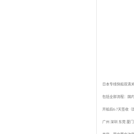
日本专线快船双清关
包括全部流程：国内
开船后6-7天签收
广州 深圳 东莞 厦