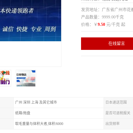
发货地址：广东省广州市花
产品数量：9999.00千克
价格：￥
9.50
元/千克 起
在线留言
广州 深圳 上海 及其它城市
日本递送范围
纸箱/拖盘
是否可退税报关
取毛重量与体积大者,体积/6000
出货频率