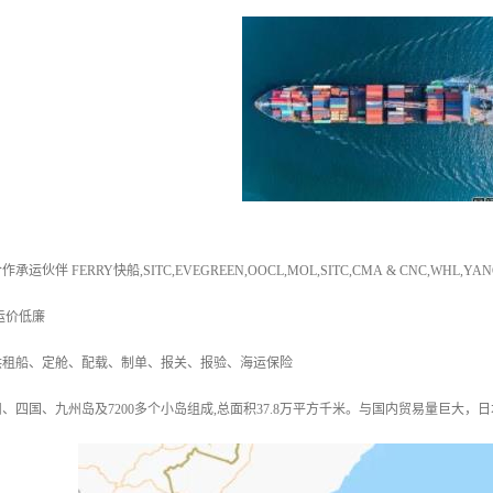
伴 FERRY快船,SITC,EVEGREEN,OOCL,MOL,SITC,CMA & CNC,WHL,YA
运价低廉
供租船、定舱、配载、制单、报关、报验、海运保险
、四国、九州岛及7200多个小岛组成,总面积37.8万平方千米。与国内贸易量巨大，