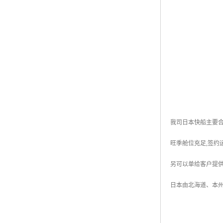
我司日本快船主要合作承运伙
旺季舱位充足,签约
另可以单给客户提
日本由北海道、本州