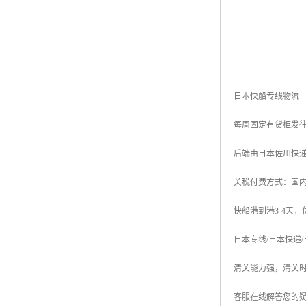
日本快船专线物流
每周固定有货柜发往
后端由日本佐川快
关税付费方式：国内
快船港到港3-4天
日本专线/日本快递
清关能力强，清关
客服在线解答您的疑