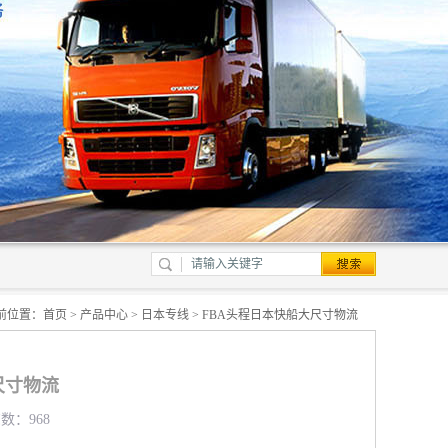
前位置：
首页
>
产品中心
>
日本专线
> FBA头程日本快船大尺寸物流
尺寸物流
览数：968