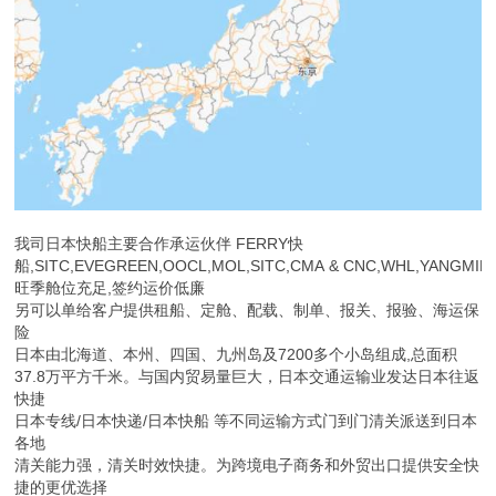
我司日本快船主要合作承运伙伴 FERRY快
船,SITC,EVEGREEN,OOCL,MOL,SITC,CMA & CNC,WHL,YANGMIN
旺季舱位充足,签约运价低廉
另可以单给客户提供租船、定舱、配载、制单、报关、报验、海运保
险
日本由北海道、本州、四国、九州岛及7200多个小岛组成,总面积
37.8万平方千米。与国内贸易量巨大，日本交通运输业发达日本往返
快捷
日本专线/日本快递/日本快船 等不同运输方式门到门清关派送到日本
各地
清关能力强，清关时效快捷。为跨境电子商务和外贸出口提供安全快
捷的更优选择
客服在线解答您的疑问；拆包合并，打包加固，货物拍照 等全部不
用另计费
m.elisom.b2b168.com
返回目录页